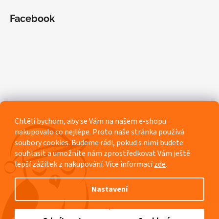
Facebook
Chtěli bychom, aby se Vám na našem e-shopu
nakupovalo co nejlépe. Proto naše stránka používá
soubory cookies. Budeme rádi, pokud s nimi budete
souhlasit a umožníte nám zprostředkovat Vám ještě
lepší zážitek z nakupování.
Více informací
zde
.
Nastavení
Vytvořil Shoptet