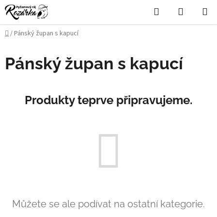
Přejít
Hledat
NÁKUPN
na
KOŠÍK
obsah
Domů
/
Pánský župan s kapucí
Pánský župan s kapucí
Produkty teprve připravujeme.
Můžete se ale podívat na ostatní kategorie.