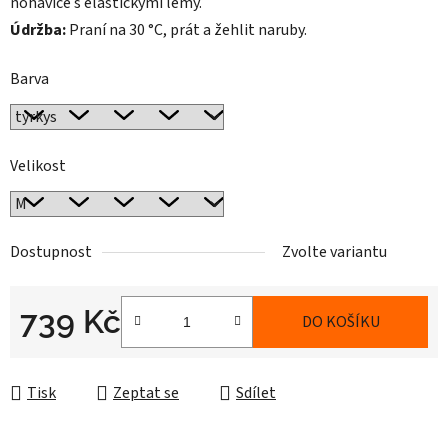
nohavice s elastickými lemy.
Údržba:
Praní na 30 °C, prát a žehlit naruby.
Barva
Velikost
Dostupnost
Zvolte variantu
739 Kč
DO KOŠÍKU
Měrná cena:
Tisk
Zeptat se
Sdílet