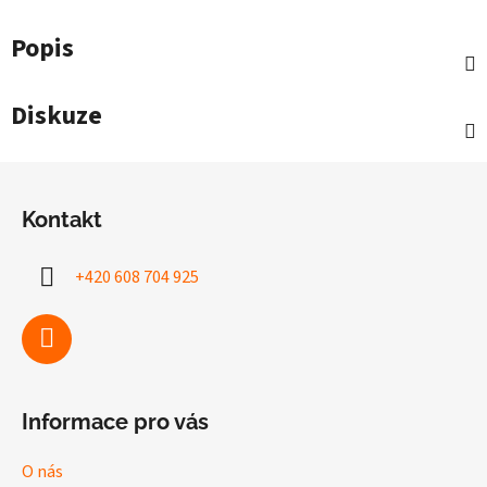
Popis
Diskuze
Z
á
Kontakt
p
a
+420 608 704 925
t
í
Informace pro vás
O nás