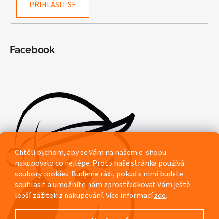
PŘIHLÁSIT SE
Facebook
Chtěli bychom, aby se Vám na našem e-shopu
nakupovalo co nejlépe. Proto naše stránka používá
soubory cookies. Budeme rádi, pokud s nimi budete
souhlasit a umožníte nám zprostředkovat Vám ještě
lepší zážitek z nakupování.
Více informací
zde
.