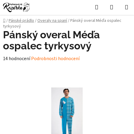
Přejít
Hledat
NÁKUPN
na
KOŠÍK
obsah
Domů
/
Pánské prádlo
/
Overaly na spaní
/
Pánský overal Méďa ospalec
tyrkysový
Pánský overal Méďa
ospalec tyrkysový
Průměrné
14 hodnocení
Podrobnosti hodnocení
hodnocení
produktu
je
4,5
z
5
hvězdiček.