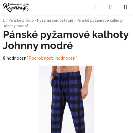
Přejít
Hledat
NÁKUPN
na
KOŠÍK
obsah
Domů
/
Pánské prádlo
/
Pyžama samostatně
/
Pánské pyžamové kalhoty
Johnny modré
Pánské pyžamové kalhoty
Johnny modré
Průměrné
8 hodnocení
Podrobnosti hodnocení
hodnocení
produktu
je
5,0
z
5
hvězdiček.