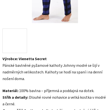
Výrobce: Vienetta Secret
Pánské bavlněné pyžamové kalhoty Johnny modré se šijí v
nadměrných velikostech. Kalhoty se hodí na spaní i na denní
nošení doma.
Materiál:
100% bavlna – příjemná a poddajná na dotek.
Střih a detaily:
Dlouhé rovné nohavice a velká kostka v modré
a černé.