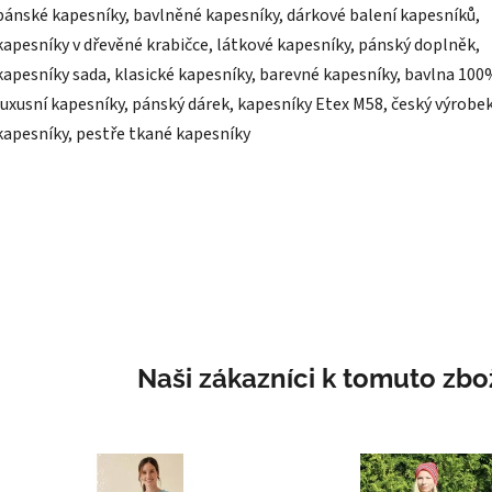
pánské kapesníky, bavlněné kapesníky, dárkové balení kapesníků,
kapesníky v dřevěné krabičce, látkové kapesníky, pánský doplněk,
kapesníky sada, klasické kapesníky, barevné kapesníky, bavlna 100
luxusní kapesníky, pánský dárek, kapesníky Etex M58, český výrobe
kapesníky, pestře tkané kapesníky
Naši zákazníci k tomuto zbož