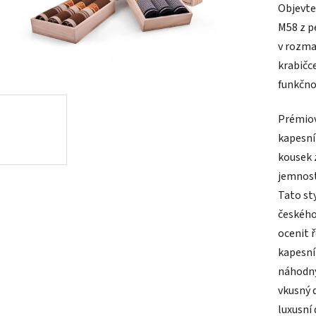
Objevte
je
M58 z p
4,9
v rozma
z
krabičc
5
funkčnos
hvězdič
Prémiov
kapesní
kousek 
jemnost
Tato st
českého
ocenit ř
kapesní
náhodný
vkusný 
luxusní