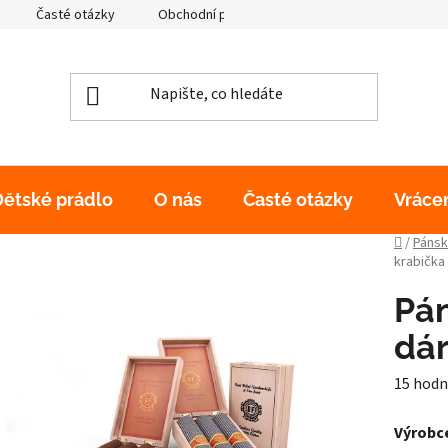
Časté otázky
Obchodní podmínky
Podmínky ochrany os
Dětské prádlo
O nás
Časté otázky
Vráce
Domů
/
Pánsk
krabička
Pá
dár
Průměr
15 hodn
hodnoc
Výrobce
produk