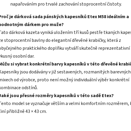
napařováním pro trvalé zachování stoprocentní čistoty.
Proč je dárková sada pánských kapesníků Etex M58 ideálním a
hodnotným dárkem pro muže?
Tato dárková kazeta vyniká uložením tří kusů pestře tkaných kape
ze stoprocentní bavlny do elegantní dřevěné krabičky, která z
obyčejného praktického doplňku vytváří skutečně reprezentativní 
vkusný osobní dar.
Můžu si vybrat konkrétní barvy kapesníků v této dřevěné krabi
Kapesníky jsou dodávány v již sestavených, rozmanitých barevných
mixech od výrobce, proto není možný individuální výběr konkrétní
kombinace odstínů.
Jaké jsou přesné rozměry kapesníků v této sadě Etex?
Tento model se vyznačuje větším a velmi komfortním rozměrem, 
činí přibližně 43 × 43 cm.