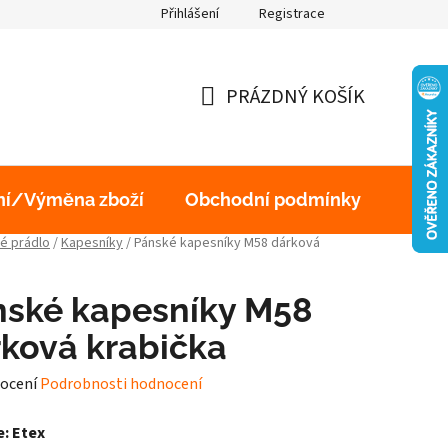
Přihlášení
Registrace
obních údajů
PRÁZDNÝ KOŠÍK
NÁKUPNÍ
KOŠÍK
ní/Výměna zboží
Obchodní podmínky
Podm
é prádlo
/
Kapesníky
/
Pánské kapesníky M58 dárková
nské kapesníky M58
ková krabička
né
ocení
Podrobnosti hodnocení
ení
: Etex
tu