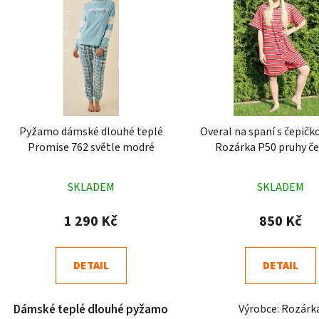
Pyžamo dámské dlouhé teplé
Overal na spaní s čepičk
Promise 762 světle modré
Rozárka P50 pruhy č
Průměrné
Průměr
SKLADEM
SKLADEM
hodnocení
hodnoc
produktu
produk
1 290 Kč
850 Kč
je
je
4,7
4,6
DETAIL
DETAIL
z
z
5
5
Dámské teplé dlouhé pyžamo
Výrobce: Rozárk
hvězdiček.
hvězdič