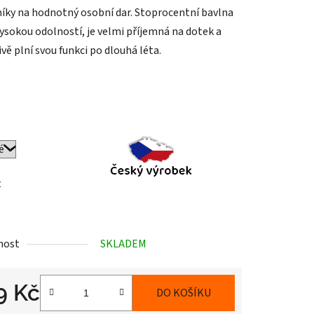
ky na hodnotný osobní dar. Stoprocentní bavlna
vysokou odolností, je velmi příjemná na dotek a
vě plní svou funkci po dlouhá léta.
t
nost
SKLADEM
9 Kč
DO KOŠÍKU