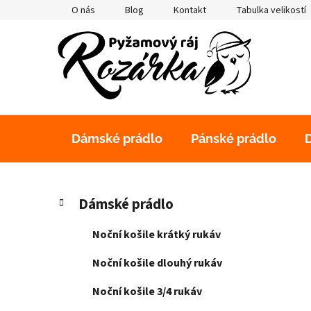
Přejít
O nás
Blog
Kontakt
Tabulka velikostí
na
obsah
Dámské prádlo
Pánské prádlo
P
K
Přeskočit
Dámské prádlo
a
kategorie
o
t
s
Noční košile krátký rukáv
e
t
g
Noční košile dlouhý rukáv
r
o
a
r
Noční košile 3/4 rukáv
i
n