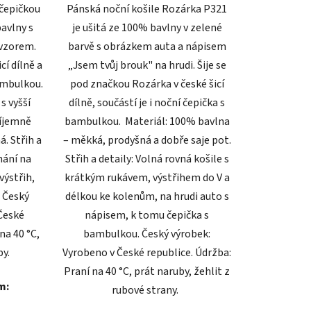
 čepičkou
Pánská noční košile Rozárka P321
avlny s
je ušitá ze 100% bavlny v zelené
vzorem.
barvě s obrázkem auta a nápisem
cí dílně a
„Jsem tvůj brouk" na hrudi. Šije se
ambulkou.
pod značkou Rozárka v české šicí
s vyšší
dílně, součástí je i noční čepička s
říjemně
bambulkou. Materiál: 100% bavlna
á. Střih a
– měkká, prodyšná a dobře saje pot.
ínání na
Střih a detaily: Volná rovná košile s
výstřih,
krátkým rukávem, výstřihem do V a
. Český
délkou ke kolenům, na hrudi auto s
České
nápisem, k tomu čepička s
na 40 °C,
bambulkou. Český výrobek:
by.
Vyrobeno v České republice. Údržba:
Praní na 40 °C, prát naruby, žehlit z
m:
rubové strany.