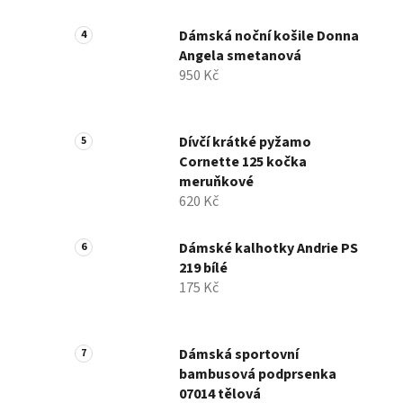
Dámská noční košile Donna
Angela smetanová
950 Kč
Dívčí krátké pyžamo
Cornette 125 kočka
meruňkové
620 Kč
Dámské kalhotky Andrie PS
219 bílé
175 Kč
Dámská sportovní
bambusová podprsenka
07014 tělová