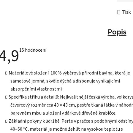
Měrná 
Tisk
Popis
4,9
Průměrné
15 hodnocení
hodnocení
produktu
je
4,9
Materiálové složení: 100% výběrová přírodní bavlna, která je
z
5
sametově jemná, skvěle dýchá a disponuje vynikajícími
hvězdiček.
absorpčními vlastnostmi.
Specifika střihu a detailů: Nejkvalitnější česká výroba, velkory
čtvercový rozměr cca 43 × 43 cm, pestře tkaná látka v náho
barevném mixu a uložení v dárkové dřevěné krabičce.
Základní pokyny k údržbě: Perte v pračce s podobnými odstín
40–60 °C, materiál je možné žehlit na vysokou teplotu s