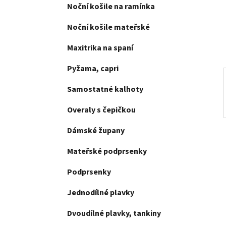
e
Noční košile na ramínka
n
í
Noční košile mateřské
p
a
Maxitrika na spaní
n
Pyžama, capri
e
l
Samostatné kalhoty
Overaly s čepičkou
Dámské župany
Mateřské podprsenky
Podprsenky
Jednodílné plavky
Dvoudílné plavky, tankiny