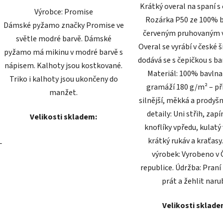
Krátký overal na spaní s
Výrobce: Promise
Rozárka P50 ze 100% b
Dámské pyžamo značky Promise ve
červeným pruhovaným 
světle modré barvě. Dámské
Overal se vyrábí v české ši
pyžamo má mikinu v modré barvě s
dodává se s čepičkou s b
nápisem. Kalhoty jsou kostkované.
Materiál: 100% bavlna 
Triko i kalhoty jsou ukončeny do
gramáží 180 g/m² – p
manžet.
silnější, měkká a prodyšn
detaily: Uni střih, zap
Velikosti skladem:
knoflíky vpředu, kulatý 
krátký rukáv a kraťasy
L
výrobek: Vyrobeno v 
republice. Údržba: Praní 
prát a žehlit naru
Velikosti sklade