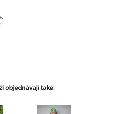
%,
k
í objednávají také: