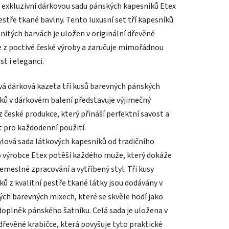
 exkluzivní dárkovou sadu pánských kapesníků Etex
estře tkané bavlny. Tento luxusní set tří kapesníků
nitých barvách je uložen v originální dřevěné
e z poctivé české výroby a zaručuje mimořádnou
t i eleganci.
ek.
á dárková kazeta tří kusů barevných pánských
ků v dárkovém balení představuje výjimečný
z české produkce, který přináší perfektní savost a
 pro každodenní použití.
ylová sada látkových kapesníků od tradičního
 výrobce Etex potěší každého muže, který dokáže
emeslné zpracování a vytříbený styl. Tři kusy
ků z kvalitní pestře tkané látky jsou dodávány v
ch barevných mixech, které se skvěle hodí jako
doplněk pánského šatníku. Celá sada je uložena v
 dřevěné krabičce, která povyšuje tyto praktické