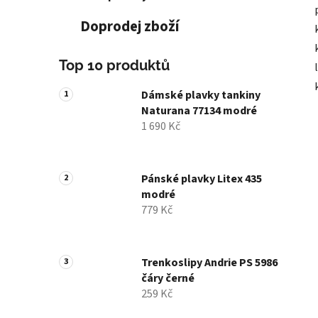
Doprodej zboží
Top 10 produktů
Dámské plavky tankiny
Naturana 77134 modré
1 690 Kč
Pánské plavky Litex 435
modré
779 Kč
Trenkoslipy Andrie PS 5986
čáry černé
259 Kč