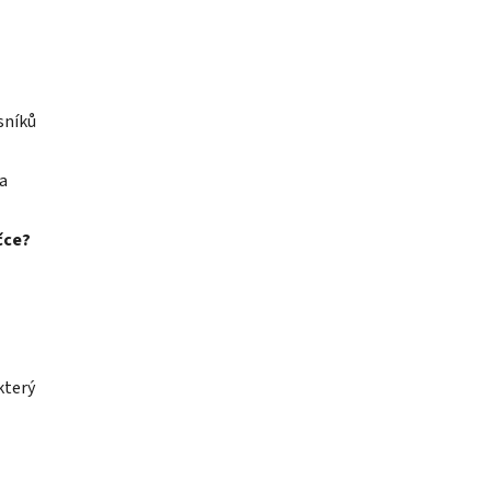
sníků
a
čce?
který