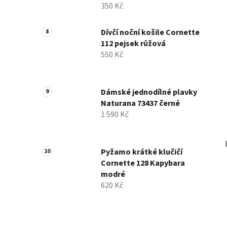
350 Kč
Dívčí noční košile Cornette
112 pejsek růžová
550 Kč
Dámské jednodílné plavky
Naturana 73437 černé
1 590 Kč
Pyžamo krátké klučičí
Cornette 128 Kapybara
modré
620 Kč