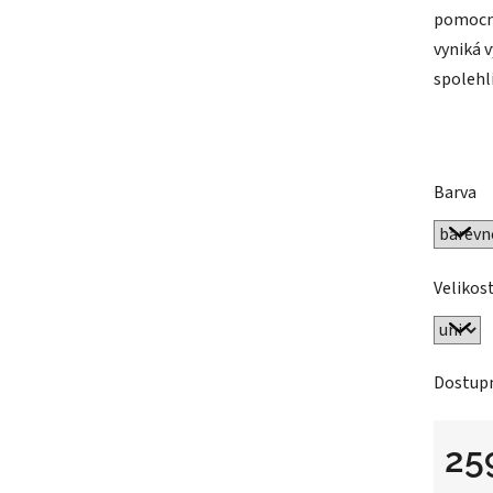
pomocní
vyniká 
spolehli
Barva
Velikos
Dostup
25