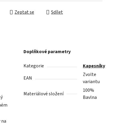
cena:
Zeptat se
Sdílet
Doplňkové parametry
Kategorie
Kapesníky
Zvolte
EAN
variantu
100%
Materiálové složení
sý
Bavlna
dném
y na