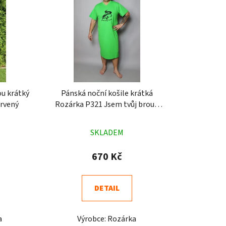
ou krátký
Pánská noční košile krátká
ervený
Rozárka P321 Jsem tvůj brouk
zelená
né
Průměrné
SKLADEM
ení
hodnocení
tu
produktu
670 Kč
je
4,9
DETAIL
z
5
a
Výrobce: Rozárka
ek.
hvězdiček.