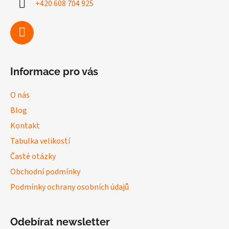
+420 608 704 925
t
í
Informace pro vás
O nás
Blog
Kontakt
Tabulka velikostí
Časté otázky
Obchodní podmínky
Podmínky ochrany osobních údajů
Odebírat newsletter