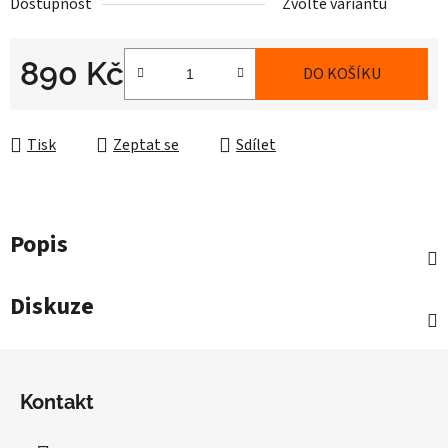
Dostupnost
Zvolte variantu
890 Kč
DO KOŠÍKU
Měrná cena:
Tisk
Zeptat se
Sdílet
Popis
Diskuze
Z
á
Kontakt
p
a