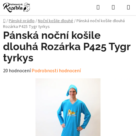
Přejít
Hledat
NÁKUPN
na
KOŠÍK
obsah
Domů
/
Pánské prádlo
/
Noční košile dlouhé
/
Pánská noční košile dlouhá
Rozárka P425 Tygr tyrkys
Pánská noční košile
dlouhá Rozárka P425 Tygr
tyrkys
Průměrné
20 hodnocení
Podrobnosti hodnocení
hodnocení
produktu
je
4,0
z
5
hvězdiček.