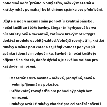
pohodlné noční prádlo. Volný střih, měkký materiál a
krátký rukáv pomáhají ke klidnému spánku bez přehřívání.
Užijte si noc v maximálním pohodlí s kvalitní pánskou
noční košilí ze 100% bavlny. Elegantní tyrkysová barva
působí stylově a decentně, zatímco hravý motiv tygra
dodává modelu osobitý vzhled. Volnější rovný střih, krátké
rukávy a délka pod kolena zajišťují volnost pohybu při
spánku i domácím odpočinku. Bavlněná noční košile je
příjemná na dotek, dobře dýchá a je skvělou volbou pro
každodenní nošení.
Materiál: 100% bavlna – měkká, prodyšná, savá a
velmi příjemná na pokožce.
Střih: Volný rovný střih pro pohodlný pohyb bez
omezení.
Rukávy: Krátké rukávy vhodné pro celoroční nošení i