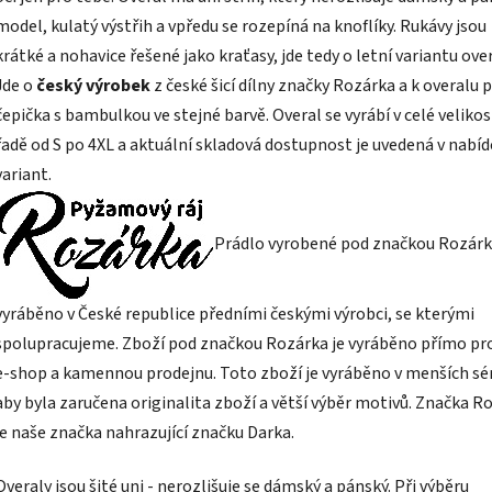
model, kulatý výstřih a vpředu se rozepíná na knoflíky. Rukávy jsou
krátké a nohavice řešené jako kraťasy, jde tedy o letní variantu over
Jde o
český výrobek
z české šicí dílny značky Rozárka a k overalu p
čepička s bambulkou ve stejné barvě. Overal se vyrábí v celé velikos
řadě od S po 4XL a aktuální skladová dostupnost je uvedená v nabíd
variant.
Prádlo vyrobené pod značkou Rozárk
vyráběno v České republice předními českými výrobci, se kterými
spolupracujeme. Zboží pod značkou Rozárka je vyráběno přímo pr
e-shop a kamennou prodejnu. Toto zboží je vyráběno v menších sér
aby byla zaručena originalita zboží a větší výběr motivů. Značka R
je naše značka nahrazující značku Darka.
Overaly jsou šité uni - nerozlišuje se dámský a pánský. Při výběru