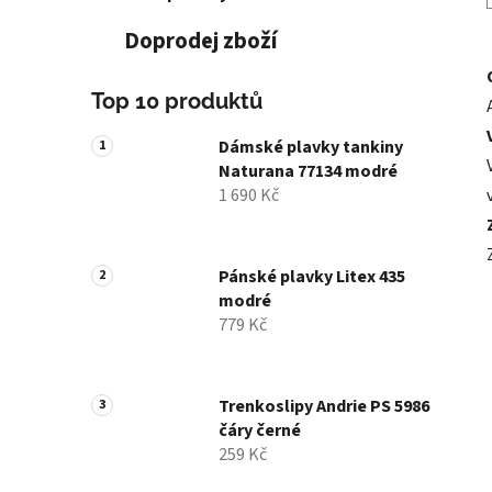
Doprodej zboží
Top 10 produktů
Dámské plavky tankiny
Naturana 77134 modré
1 690 Kč
Pánské plavky Litex 435
modré
779 Kč
Trenkoslipy Andrie PS 5986
čáry černé
259 Kč