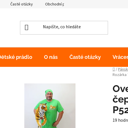
Časté otázky
Obchodní podmínky
Podmínky ochrany os
Dětské prádlo
O nás
Časté otázky
Vráce
Domů
/
Pánsk
Rozárka 
Ove
čep
P52
Průměr
19 hodn
hodnoc