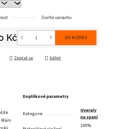
nost
Zvolte variantu
0 Kč
DO KOŠÍKU
cena:
Zeptat se
Sdílet
Doplňkové parametry
Overaly
ušité
Kategorie
na spaní
em Mám
100%
ánský