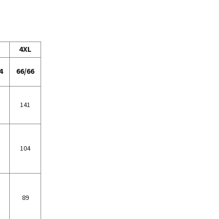
4XL
4
66/66
141
104
89