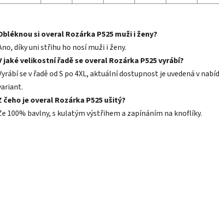
Obléknou si overal Rozárka P525 muži i ženy?
Ano, díky uni střihu ho nosí muži i ženy.
V jaké velikostní řadě se overal Rozárka P525 vyrábí?
Vyrábí se v řadě od S po 4XL, aktuální dostupnost je uvedená v nabí
variant.
Z čeho je overal Rozárka P525 ušitý?
Ze 100% bavlny, s kulatým výstřihem a zapínáním na knoflíky.