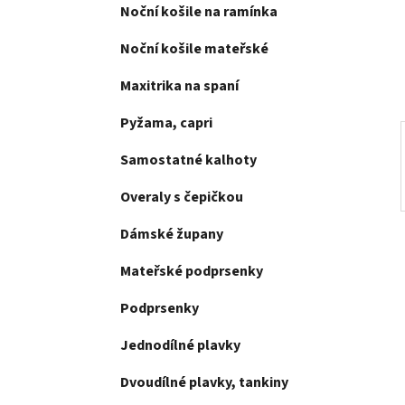
e
Noční košile na ramínka
n
í
Noční košile mateřské
p
a
Maxitrika na spaní
n
Pyžama, capri
e
l
Samostatné kalhoty
Overaly s čepičkou
Dámské župany
Mateřské podprsenky
Podprsenky
Jednodílné plavky
Dvoudílné plavky, tankiny