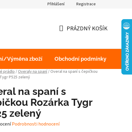
Přihlášení
Registrace
obních údajů
PRÁZDNÝ KOŠÍK
NÁKUPNÍ
KOŠÍK
ní/Výměna zboží
Obchodní podmínky
Podm
é prádlo
/
Overaly na spaní
/
Overal na spaní s čepičkou
Tygr P525 zelený
ral na spaní s
ičkou Rozárka Tygr
5 zelený
né
ocení
Podrobnosti hodnocení
ení