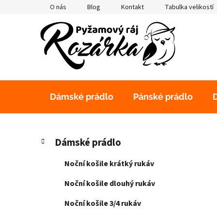
Přejít
O nás
Blog
Kontakt
Tabulka velikostí
na
obsah
Dámské prádlo
Pánské prádlo
P
K
Přeskočit
Dámské prádlo
a
kategorie
o
t
s
Noční košile krátký rukáv
e
t
g
Noční košile dlouhý rukáv
r
o
a
r
Noční košile 3/4 rukáv
i
n