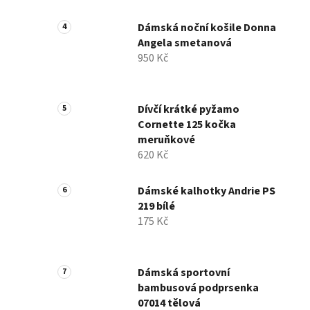
Dámská noční košile Donna
Angela smetanová
950 Kč
Dívčí krátké pyžamo
Cornette 125 kočka
meruňkové
620 Kč
Dámské kalhotky Andrie PS
219 bílé
175 Kč
Dámská sportovní
bambusová podprsenka
07014 tělová