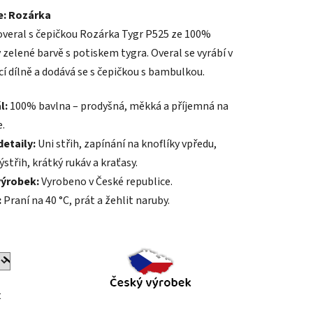
e: Rozárka
tu
overal s čepičkou Rozárka Tygr P525 ze 100%
 zelené barvě s potiskem tygra. Overal se vyrábí v
cí dílně a dodává se s čepičkou s bambulkou.
l:
100% bavlna – prodyšná, měkká a příjemná na
ek.
.
detaily:
Uni střih, zapínání na knoflíky vpředu,
ýstřih, krátký rukáv a kraťasy.
výrobek:
Vyrobeno v České republice.
:
Praní na 40 °C, prát a žehlit naruby.
t