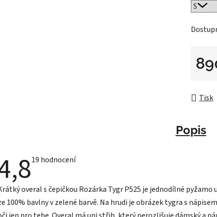
Dostup
89
Měrná 
Tisk
Popis
4,8
Průměrné
19 hodnocení
hodnocení
produktu
je
Krátký overal s čepičkou Rozárka Tygr P525 je jednodílné pyžamo 
4,8
z
ze 100% bavlny v zelené barvě. Na hrudi je obrázek tygra s nápis
5
hvězdiček.
oči jen pro tebe. Overal má uni střih, který nerozlišuje dámský a p