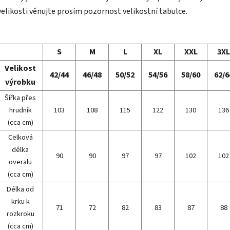
velikosti věnujte prosím pozornost velikostní tabulce.
S
M
L
XL
XXL
3XL
Velikost
42/44
46/48
50/52
54/56
58/60
62/6
výrobku
Šířka přes
hrudník
103
108
115
122
130
136
(cca cm)
Celková
délka
90
90
97
97
102
102
overalu
(cca cm)
Délka od
krku k
71
72
82
83
87
88
rozkroku
(cca cm)