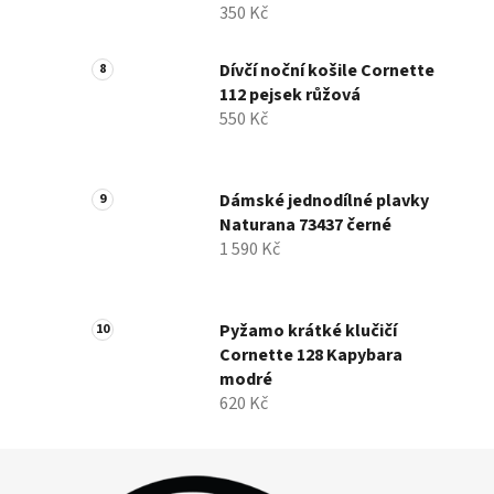
350 Kč
Dívčí noční košile Cornette
112 pejsek růžová
550 Kč
Dámské jednodílné plavky
Naturana 73437 černé
1 590 Kč
Pyžamo krátké klučičí
Cornette 128 Kapybara
modré
620 Kč
Z