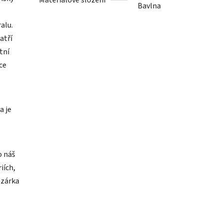
Materiálové složení
Bavlna
alu.
atří
tní
ce
a je
o náš
iích,
ozárka