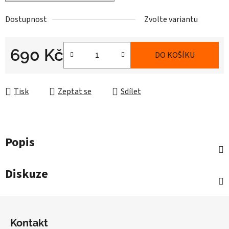
Dostupnost
Zvolte variantu
690 Kč
DO KOŠÍKU
Měrná cena:
Tisk
Zeptat se
Sdílet
Popis
Diskuze
Z
á
Kontakt
p