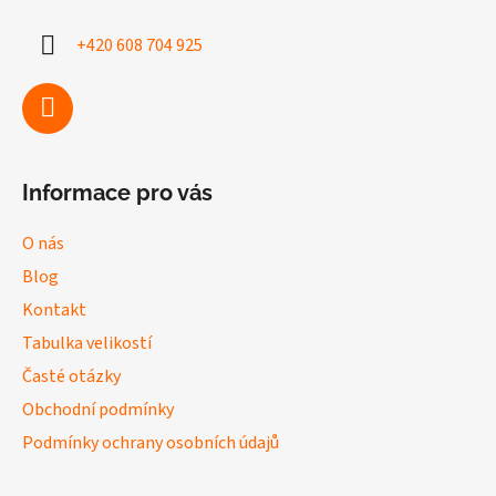
a
+420 608 704 925
t
í
Informace pro vás
O nás
Blog
Kontakt
Tabulka velikostí
Časté otázky
Obchodní podmínky
Podmínky ochrany osobních údajů