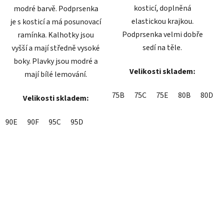
kosticí, doplněná
modré barvě. Podprsenka
elastickou krajkou.
je s kosticí a má posunovací
Podprsenka velmi dobře
ramínka. Kalhotky jsou
sedí na těle.
vyšší a mají středně vysoké
boky. Plavky jsou modré a
Velikosti skladem:
mají bílé lemování.
75B
75C
75E
80B
80D
Velikosti skladem:
90E
90F
95C
95D