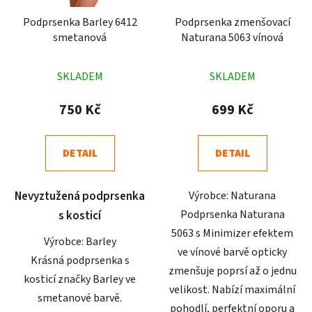
Podprsenka Barley 6412
Podprsenka zmenšovací
smetanová
Naturana 5063 vínová
Průměrné
Průměrné
SKLADEM
SKLADEM
hodnocení
hodnocení
produktu
produktu
750 Kč
699 Kč
je
je
4,1
5,0
DETAIL
DETAIL
z
z
5
5
Nevyztužená podprsenka
Výrobce: Naturana
hvězdiček.
hvězdiček.
Podprsenka Naturana
s kosticí
5063 s Minimizer efektem
Výrobce: Barley
ve vínové barvě opticky
Krásná podprsenka s
zmenšuje poprsí až o jednu
kosticí značky Barley ve
velikost. Nabízí maximální
smetanové barvě.
pohodlí, perfektní oporu a