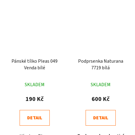
Pánské tílko Pleas 049
Podprsenka Naturana
Venda bílé
7719 bílá
Průměrné
Průměrné
SKLADEM
SKLADEM
hodnocení
hodnocení
produktu
produktu
190 Kč
600 Kč
je
je
4,0
5,0
DETAIL
DETAIL
z
z
5
5