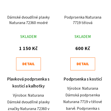
Dámské dvoudílné plavky
Podprsenka Naturana
Naturana 72360 modré
7719 tělová
Průměrné
Průměrné
SKLADEM
SKLADEM
hodnocení
hodnocení
produktu
produktu
1 150 Kč
600 Kč
je
je
4,3
4,5
DETAIL
DETAIL
z
z
5
5
Plavková podprsenka s
Podprsenka s kosticí
hvězdiček.
hvězdiček.
kosticí a kalhotky
Výrobce: Naturana
Dámská podprsenka
Výrobce: Naturana
Naturana 7719 v tělové
Dámské dvoudílné plavky
barvě. Podprsenka s
značky Naturana 72360 v