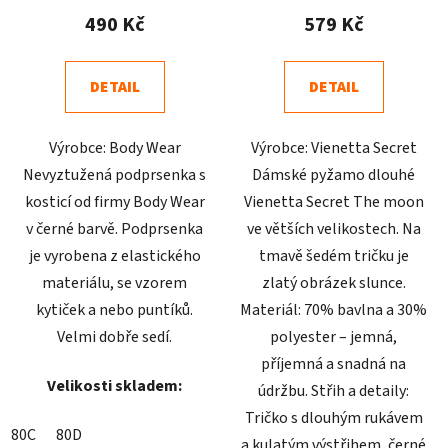
produktu
produktu
490 Kč
579 Kč
je
je
4,9
4,8
DETAIL
DETAIL
z
z
5
5
Výrobce: Body Wear
Výrobce: Vienetta Secret
hvězdiček.
hvězdiček.
Nevyztužená podprsenka s
Dámské pyžamo dlouhé
kosticí od firmy Body Wear
Vienetta Secret The moon
v černé barvě. Podprsenka
ve větších velikostech. Na
je vyrobena z elastického
tmavě šedém tričku je
materiálu, se vzorem
zlatý obrázek slunce.
kytiček a nebo puntíků.
Materiál: 70% bavlna a 30%
Velmi dobře sedí.
polyester – jemná,
příjemná a snadná na
Velikosti skladem:
údržbu. Střih a detaily:
Tričko s dlouhým rukávem
80C
80D
a kulatým výstřihem, černé