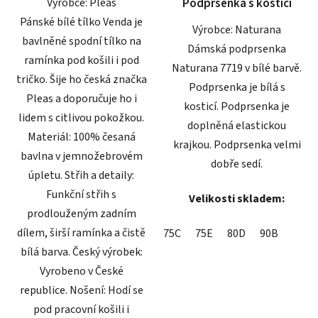
Výrobce: Pleas
Podprsenka s kosticí
hvězdiček.
hvězdiček.
Pánské bílé tílko Venda je
Výrobce: Naturana
bavlněné spodní tílko na
Dámská podprsenka
ramínka pod košili i pod
Naturana 7719 v bílé barvě.
tričko. Šije ho česká značka
Podprsenka je bílá s
Pleas a doporučuje ho i
kosticí. Podprsenka je
lidem s citlivou pokožkou.
doplněná elastickou
Materiál: 100% česaná
krajkou. Podprsenka velmi
bavlna v jemnožebrovém
dobře sedí.
úpletu. Střih a detaily:
Funkční střih s
Velikosti skladem:
prodlouženým zadním
dílem, širší ramínka a čistě
75C
75E
80D
90B
bílá barva. Český výrobek:
Vyrobeno v České
republice. Nošení: Hodí se
pod pracovní košili i