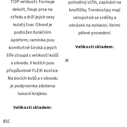
TOP velikosti. Formuje
pohodlný střih, zapínání na
dekolt, fixuje prsa na
knoflíčky. Trenkoslipy mají
středu a drží jejich sexy
celopotisk se srdíčky a
kulatý tvar. Obvod je
obrázek na nohavici. Velmi
podložen funkčním
pěkné provedení.
úpletem, ramínka jsou
Velikosti skladem:
komfortně široká a jejich
šíře stoupá s velikostí košů
M
a obvodu. V koších jsou
přizpůsobivé FLEXI kostice.
Na bocích košů a v obvodu
je podprsenka zdobena
luxusní krajkou.
Velikosti skladem:
85C