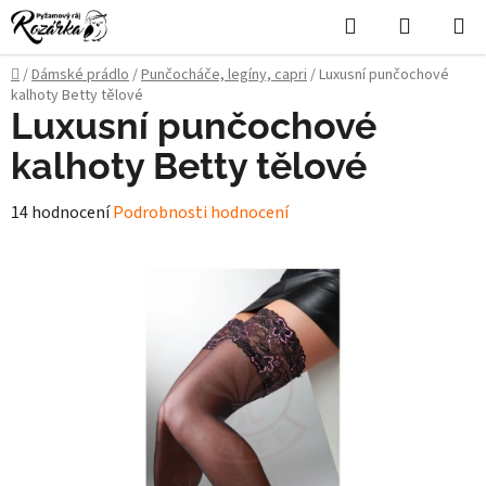
Přejít
Hledat
NÁKUPN
na
KOŠÍK
obsah
Domů
/
Dámské prádlo
/
Punčocháče, legíny, capri
/
Luxusní punčochové
kalhoty Betty tělové
Luxusní punčochové
kalhoty Betty tělové
Průměrné
14 hodnocení
Podrobnosti hodnocení
hodnocení
produktu
je
4,9
z
5
hvězdiček.