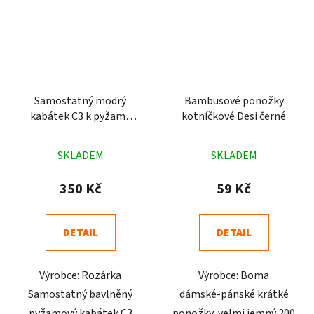
Samostatný modrý
Bambusové ponožky
kabátek C3 k pyžamu
kotníčkové Desi černé
krátký rukáv kostka
Průměrné
Průměrné
SKLADEM
SKLADEM
hodnocení
hodnocení
produktu
produktu
350 Kč
59 Kč
je
je
5,0
5,0
DETAIL
DETAIL
z
z
5
5
Výrobce: Rozárka
Výrobce: Boma
hvězdiček.
hvězdiček.
Samostatný bavlněný
dámské-pánské krátké
pyžamový kabátek C3
ponožky, velmi jemný 200