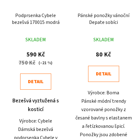
Podprsenka Cybele
Pánské ponožky vánoční
bezešvá 170015 modrá
Depate sobíci
Průměrné
Průměrné
SKLADEM
SKLADEM
hodnocení
hodnocení
produktu
produktu
590 Kč
80 Kč
je
je
750 Kč
(–21 %)
4,5
4,7
DETAIL
z
z
DETAIL
5
5
Výrobce: Boma
hvězdiček.
hvězdiček.
Bezešvá vyztužená s
Pánské módní trendy
kosticí
vzorované ponožky z
česané bavlny s elastanem
Výrobce: Cybele
a řetízkovanou špicí.
Dámská bezešvá
Ponožky jsou zdobené
podprsenka Cybele v