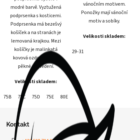
vánočním motivem.
modré barvě. Vyztužená
Ponožky mají vánoční
podprsenka s kosticemi.
motiv a sobíky.
Podprsenka má bezešvý
košíček a na stranách je
Velikosti skladem:
lemovaná krajkou. Mezi
košíčky je malinkatá
29-31
kovová ozdoba. Velmi
pěkné provedení.
Velikosti skladem:
75B
75C
75D
75E
80E
90D
90E
95D
95E
Z
á
Kontakt
p
a