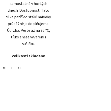
samostatně v horkých
dnech. Dostupnost: Tato
tílka patří do stálé nabídky,
průběžně je doplňujeme.
Údržba: Perte až na 95 °C,
tílko snese vyvaření i
sušičku.
Velikosti skladem:
M
L
XL