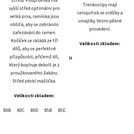
střihů. Podprsenka má
Trenkoslipy mají
vyšší střed optimální pro
celopotisk se srdíčky a
velká prsa, ramínka jsou
smajlíky. Velmi pěkné
obšitá, aby se zabránilo
provedení.
zařezávání do ramen.
Košíček se skládá ze tří
Velikosti skladem:
dílů, aby se perfektně
přizpůsobil, přičemž díl,
M
který kopíruje dekolt je z
proužkovaného žakáru.
Střed zdobí mašlička.
Velikosti skladem:
80B
80C
80D
85B
85D
90B
90D
90E
90F
95B