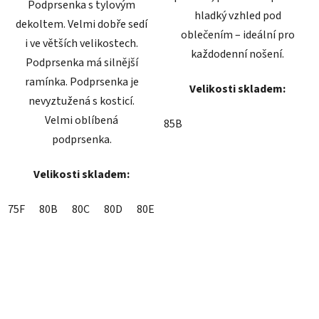
Podprsenka s tylovým
hladký vzhled pod
dekoltem. Velmi dobře sedí
oblečením – ideální pro
i ve větších velikostech.
každodenní nošení.
Podprsenka má silnější
ramínka. Podprsenka je
Velikosti skladem:
nevyztužená s kosticí.
Velmi oblíbená
85B
podprsenka.
Velikosti skladem:
75F
80B
80C
80D
80E
80F
85C
85D
85E
85F