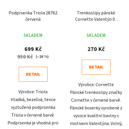
Podprsenka Triola 28762
Trenkoslipy pánské
červená
Cornette Valentýn 09
Puzzle červené
Průměrné
Průměrné
SKLADEM
SKLADEM
hodnocení
hodnocení
produktu
produktu
699 Kč
270 Kč
je
je
950 Kč
(–26 %)
5,0
4,8
DETAIL
z
z
DETAIL
5
5
Výrobce: Cornette
hvězdiček.
hvězdiček.
Výrobce: Triola
Pánské trenkoslipy značky
Hladká, bezešvá, tence
Cornette v červené barvě.
vyztužená podprsenka
Pánské boxerky vyrobené z
Triola v červené barvě.
vysoce kvalitní bavlny s
Podprsenka je vhodná pro
motivem Valentýna. Volný,