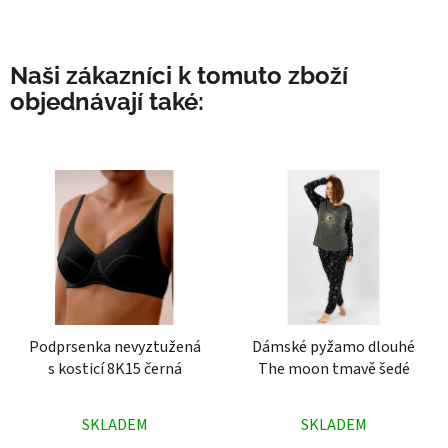
Naši zákazníci k tomuto zboží
objednávají také:
Podprsenka nevyztužená
Dámské pyžamo dlouhé
s kosticí 8K15 černá
The moon tmavě šedé
Průměrné
Průměrné
SKLADEM
SKLADEM
hodnocení
hodnocení