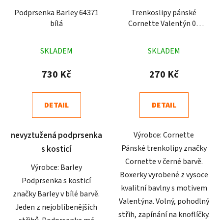
Podprsenka Barley 64371
Trenkoslipy pánské
bílá
Cornette Valentýn 03
Smajlíci černé
Průměrné
Průměrné
SKLADEM
SKLADEM
hodnocení
hodnocení
produktu
produktu
730 Kč
270 Kč
je
je
5,0
4,8
DETAIL
DETAIL
z
z
5
5
nevyztužená podprsenka
Výrobce: Cornette
hvězdiček.
hvězdiček.
Pánské trenkolipy značky
s kosticí
Cornette v černé barvě.
Výrobce: Barley
Boxerky vyrobené z vysoce
Podprsenka s kosticí
kvalitní bavlny s motivem
značky Barley v bílé barvě.
Valentýna. Volný, pohodlný
Jeden z nejoblíbenějších
střih, zapínání na knoflíčky.