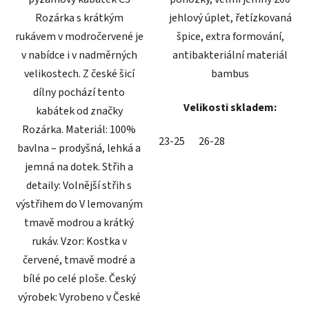
Rozárka s krátkým
jehlový úplet, řetízkovaná
rukávem v modročervené je
špice, extra formování,
v nabídce i v nadměrných
antibakteriální materiál
velikostech. Z české šicí
bambus
dílny pochází tento
Velikosti skladem:
kabátek od značky
Rozárka. Materiál: 100%
23-25
26-28
bavlna – prodyšná, lehká a
jemná na dotek. Střih a
detaily: Volnější střih s
výstřihem do V lemovaným
tmavě modrou a krátký
rukáv. Vzor: Kostka v
červené, tmavě modré a
bílé po celé ploše. Český
výrobek: Vyrobeno v České