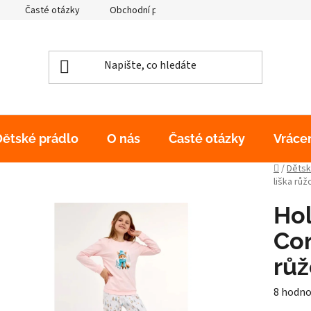
Časté otázky
Obchodní podmínky
Podmínky ochrany os
Dětské prádlo
O nás
Časté otázky
Vráce
Domů
/
Dětsk
liška růž
Hol
Cor
rů
Průměr
8 hodno
hodnoc