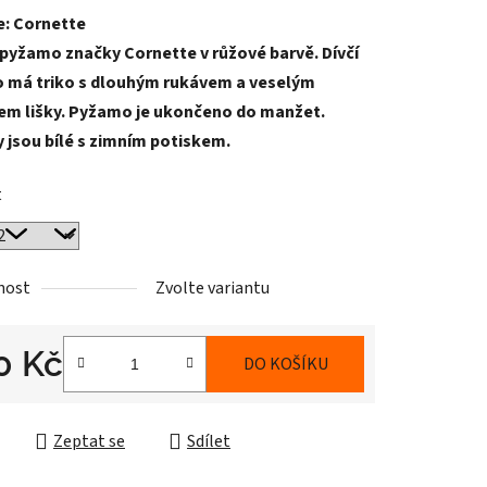
e: Cornette
tu
 pyžamo značky Cornette v růžové barvě. Dívčí
 má triko s dlouhým rukávem a veselým
em lišky. Pyžamo je ukončeno do manžet.
 jsou bílé s zimním potiskem.
ek.
t
nost
Zvolte variantu
0 Kč
DO KOŠÍKU
cena:
Zeptat se
Sdílet