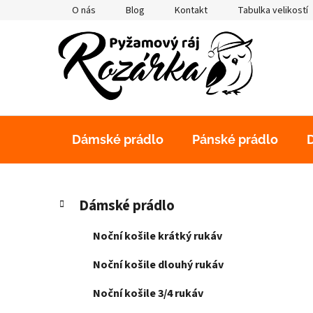
Přejít
O nás
Blog
Kontakt
Tabulka velikostí
na
obsah
Dámské prádlo
Pánské prádlo
P
K
Přeskočit
Dámské prádlo
a
kategorie
o
t
s
Noční košile krátký rukáv
e
t
g
Noční košile dlouhý rukáv
r
o
a
r
Noční košile 3/4 rukáv
i
n