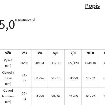
Popis
5,0
Průměrné
8 hodnocení
hodnocení
produktu
je
5,0
z
5
hvězdiček.
věk
2/3
3/4
5/6
7/8
9/10
Výška
86/92
98/104
110/116
122/128
134/140
1
(cm)
Obvod v
48 -
pase
50 - 54
52 - 56
54 - 58
56 - 62
6
52
(cm)
Obvod
50 -
hrudníku
54 - 58
58 - 62
62 - 66
66 - 72
7
54
(cm)