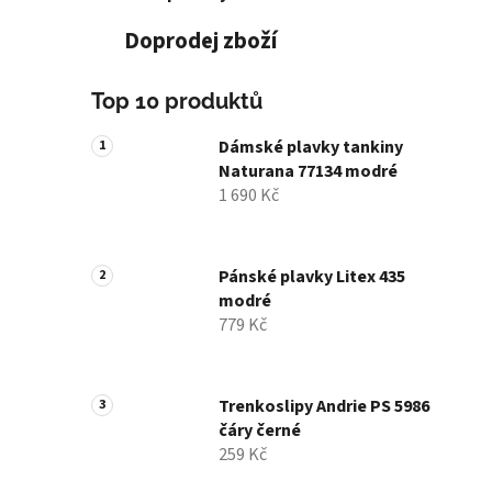
Doprodej zboží
Top 10 produktů
Dámské plavky tankiny
Naturana 77134 modré
1 690 Kč
Pánské plavky Litex 435
modré
779 Kč
Trenkoslipy Andrie PS 5986
čáry černé
259 Kč