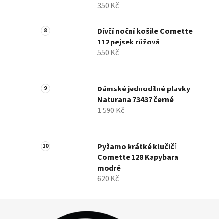
350 Kč
Dívčí noční košile Cornette
112 pejsek růžová
550 Kč
Dámské jednodílné plavky
Naturana 73437 černé
1 590 Kč
Pyžamo krátké klučičí
Cornette 128 Kapybara
modré
620 Kč
Z