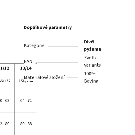
Doplňkové parametry
Dívčí
Kategorie
pyžama
Zvolte
EAN
variantu
11/12
13/14
100%
Materiálové složení
46/152
158/164
Bavlna
0 - 68
64 - 72
2 - 80
80 - 88