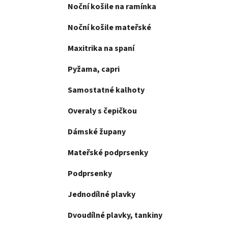
e
Noční košile na ramínka
n
í
Noční košile mateřské
p
a
Maxitrika na spaní
n
Pyžama, capri
e
l
Samostatné kalhoty
Overaly s čepičkou
Dámské župany
Mateřské podprsenky
Podprsenky
Jednodílné plavky
Dvoudílné plavky, tankiny