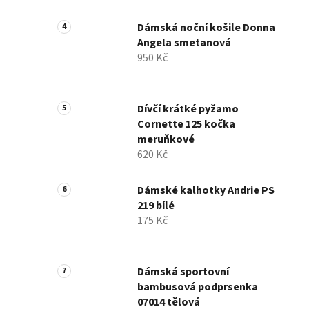
Dámská noční košile Donna
Angela smetanová
950 Kč
Dívčí krátké pyžamo
Cornette 125 kočka
meruňkové
620 Kč
Dámské kalhotky Andrie PS
219 bílé
175 Kč
Dámská sportovní
bambusová podprsenka
07014 tělová