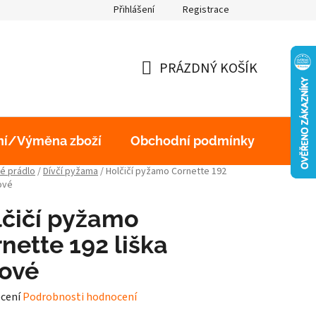
Přihlášení
Registrace
obních údajů
PRÁZDNÝ KOŠÍK
NÁKUPNÍ
KOŠÍK
ní/Výměna zboží
Obchodní podmínky
Podm
é prádlo
/
Dívčí pyžama
/
Holčičí pyžamo Cornette 192
ové
čičí pyžamo
nette 192 liška
žové
né
cení
Podrobnosti hodnocení
ení