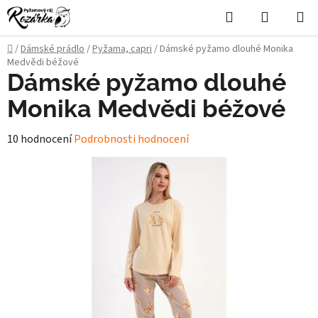
Přejít
Hledat
NÁKUPN
na
KOŠÍK
obsah
Domů
/
Dámské prádlo
/
Pyžama, capri
/
Dámské pyžamo dlouhé Monika
Medvědi béžové
Dámské pyžamo dlouhé
Monika Medvědi béžové
Průměrné
10 hodnocení
Podrobnosti hodnocení
hodnocení
produktu
je
5,0
z
5
hvězdiček.