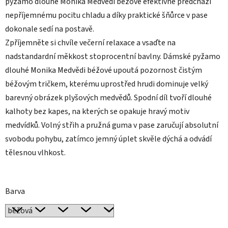
pyžamo dlouhé Monika Medvědi béžové efektivně předchází
nepříjemnému pocitu chladu a díky praktické šňůrce v pase
dokonale sedí na postavě.
Zpříjemněte si chvíle večerní relaxace a vsaďte na
nadstandardní měkkost stoprocentní bavlny. Dámské pyžamo
dlouhé Monika Medvědi béžové upoutá pozornost čistým
béžovým tričkem, kterému uprostřed hrudi dominuje velký
barevný obrázek plyšových medvědů. Spodní díl tvoří dlouhé
kalhoty bez kapes, na kterých se opakuje hravý motiv
medvídků. Volný střih a pružná guma v pase zaručují absolutní
svobodu pohybu, zatímco jemný úplet skvěle dýchá a odvádí
tělesnou vlhkost.
Barva