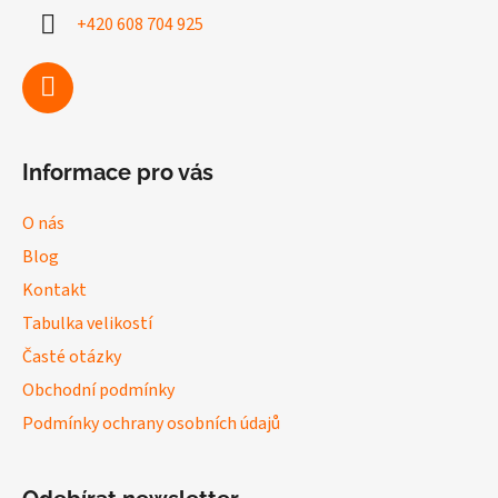
a
+420 608 704 925
t
í
Informace pro vás
O nás
Blog
Kontakt
Tabulka velikostí
Časté otázky
Obchodní podmínky
Podmínky ochrany osobních údajů