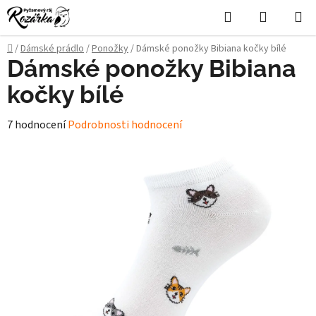
Přejít
Hledat
NÁKUPN
na
KOŠÍK
obsah
Domů
/
Dámské prádlo
/
Ponožky
/
Dámské ponožky Bibiana kočky bílé
Dámské ponožky Bibiana
kočky bílé
Průměrné
7 hodnocení
Podrobnosti hodnocení
hodnocení
produktu
je
5,0
z
5
hvězdiček.