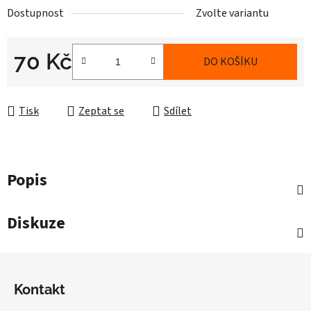
Dostupnost
Zvolte variantu
70 Kč
DO KOŠÍKU
Měrná cena:
Tisk
Zeptat se
Sdílet
Popis
Diskuze
Z
á
Kontakt
p