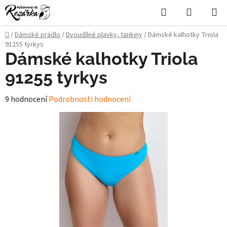
Přejít
Hledat
NÁKUPN
na
KOŠÍK
obsah
Domů
/
Dámské prádlo
/
Dvoudílné plavky, tankiny
/
Dámské kalhotky Triola
91255 tyrkys
Dámské kalhotky Triola
91255 tyrkys
Průměrné
9 hodnocení
Podrobnosti hodnocení
hodnocení
produktu
je
5,0
z
5
hvězdiček.