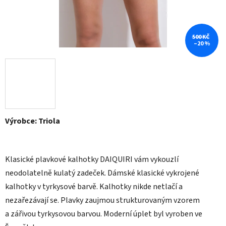
500 KČ
–20 %
Výrobce: Triola
Klasické plavkové kalhotky DAIQUIRI vám vykouzlí
neodolatelně kulatý zadeček. Dámské klasické vykrojené
kalhotky v tyrkysové barvě. Kalhotky nikde netlačí a
nezařezávají se. Plavky zaujmou strukturovaným vzorem
a zářivou tyrkysovou barvou. Moderní úplet byl vyroben ve