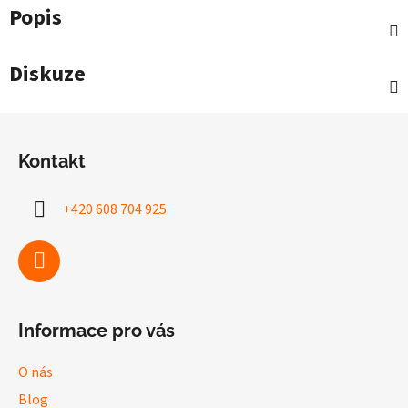
Popis
Diskuze
Z
á
Kontakt
p
a
+420 608 704 925
t
í
Informace pro vás
O nás
Blog