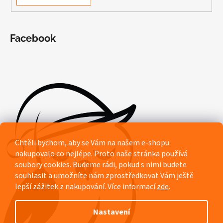
Facebook
Chtěli bychom, aby se Vám na našem e-shopu
nakupovalo co nejlépe. Proto naše stránka používá
soubory cookies. Budeme rádi, pokud s nimi budete
souhlasit a umožníte nám zprostředkovat Vám ještě
lepší zážitek z nakupování.
Více informací
zde
.
Nastavení