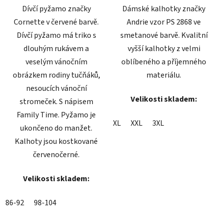
Dívčí pyžamo značky
Dámské kalhotky značky
Cornette v červené barvě.
Andrie vzor PS 2868 ve
Dívčí pyžamo má triko s
smetanové barvě. Kvalitní
dlouhým rukávem a
vyšší kalhotky z velmi
veselým vánočním
oblíbeného a příjemného
obrázkem rodiny tučňáků,
materiálu.
nesoucích vánoční
Velikosti skladem:
stromeček. S nápisem
Family Time. Pyžamo je
XL
XXL
3XL
ukončeno do manžet.
Kalhoty jsou kostkované
červenočerné.
Velikosti skladem:
86-92
98-104