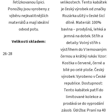
řetízkovanou špici.
velikostech. Tento kabátek
Ponožky jsou vyrobeny z
je český výrobek od značky
výběru nejkvalitnějších
Rozárka ušitý v české šicí
materiálů a mají ideální
dílně. Materiál: 100%
odvod potu.
bavlna – prodyšná, lehká a
jemná na dotek. Střih a
Velikosti skladem:
detaily: Volný střih s
výstřihem do V lemovaným
26-28
černou a krátký rukáv. Vzor:
Kostka v červené, černé a
bílé po celé ploše. Český
výrobek: Vyrobeno v České
republice. Dostupnost:
Tento kabátek patří do
limitované kolekce a
prodává se do vyprodání
zásob. Údržba: Praní na 40