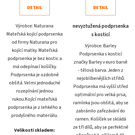
4,9
4,7
DETAIL
DETAIL
z
z
5
5
Výrobce: Naturana
nevyztužená podprsenka
hvězdiček.
hvězdiček.
Mateřská kojící podprsenka
s kosticí
od firmy Naturana pro
Výrobce: Barley
kojící matky. Mateřská
Podprsenka s kosticí
podprsenka je bez kostic a
značky Barley v euro barvě
má odepínací košíčky.
- tělová barva. Jeden z
Podprsenka je ozdobně
nejoblíbenějších střihů.
obšitá. Velmi jednoduché
Podprsenka má vyšší střed
rozepínání jednou
optimální pro velká prsa,
rukou.Kojící mateřská
ramínka jsou obšitá, aby se
podprsenka je z lehkého a
zabránilo zařezávání do
prodyšného materiálu.
ramen. Košíček se skládá
ze tří dílů, aby se perfektně
Velikosti skladem: