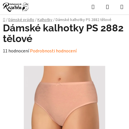
Přejít
Hledat
NÁKUPN
na
KOŠÍK
obsah
Domů
/
Dámské prádlo
/
Kalhotky
/
Dámské kalhotky PS 2882 tělové
Dámské kalhotky PS 2882
tělové
Průměrné
11 hodnocení
Podrobnosti hodnocení
hodnocení
produktu
je
5,0
z
5
hvězdiček.