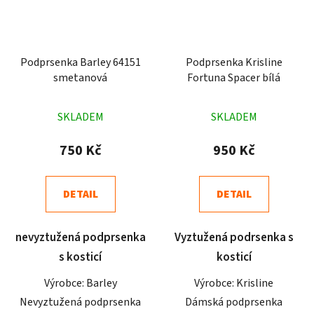
Podprsenka Barley 64151
Podprsenka Krisline
smetanová
Fortuna Spacer bílá
Průměrné
Průměrné
SKLADEM
SKLADEM
hodnocení
hodnocení
produktu
produktu
750 Kč
950 Kč
je
je
4,9
4,8
DETAIL
DETAIL
z
z
5
5
nevyztužená podprsenka
Vyztužená podrsenka s
hvězdiček.
hvězdiček.
s kosticí
kosticí
Výrobce: Barley
Výrobce: Krisline
Nevyztužená podprsenka
Dámská podprsenka