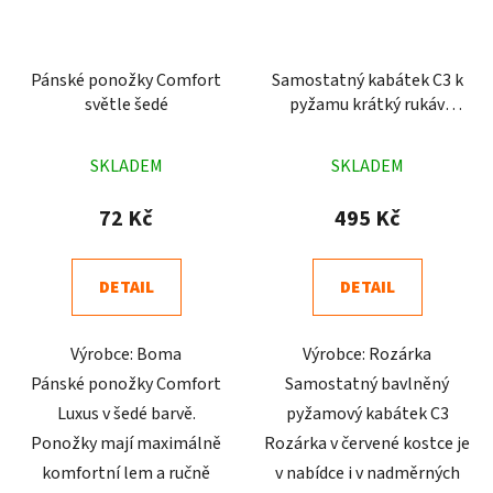
Pánské ponožky Comfort
Samostatný kabátek C3 k
světle šedé
pyžamu krátký rukáv
červený
Průměrné
Průměrné
SKLADEM
SKLADEM
hodnocení
hodnocení
produktu
produktu
72 Kč
495 Kč
je
je
5,0
5,0
DETAIL
DETAIL
z
z
5
5
Výrobce: Boma
Výrobce: Rozárka
hvězdiček.
hvězdiček.
Pánské ponožky Comfort
Samostatný bavlněný
Luxus v šedé barvě.
pyžamový kabátek C3
Ponožky mají maximálně
Rozárka v červené kostce je
komfortní lem a ručně
v nabídce i v nadměrných