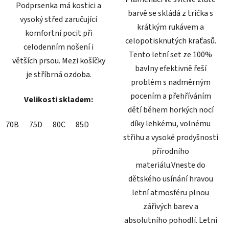
Podprsenka má kostici a
barvě se skládá z trička s
vysoký střed zaručující
krátkým rukávem a
komfortní pocit při
celopotisknutých kraťasů.
celodenním nošení i
Tento letní set ze 100%
větších prsou. Mezi košíčky
bavlny efektivně řeší
je stříbrná ozdoba.
problém s nadměrným
pocením a přehříváním
Velikosti skladem:
dětí během horkých nocí
díky lehkému, volnému
70B
75D
80C
85D
střihu a vysoké prodyšnosti
přírodního
materiálu.Vneste do
dětského usínání hravou
letní atmosféru plnou
zářivých barev a
absolutního pohodlí. Letní