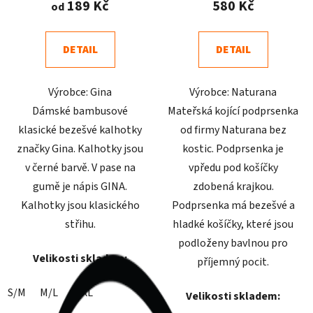
189 Kč
580 Kč
od
je
je
4,8
4,8
DETAIL
DETAIL
z
z
5
5
Výrobce: Gina
Výrobce: Naturana
hvězdiček.
hvězdiček.
Dámské bambusové
Mateřská kojící podprsenka
klasické bezešvé kalhotky
od firmy Naturana bez
značky Gina. Kalhotky jsou
kostic. Podprsenka je
v černé barvě. V pase na
vpředu pod košíčky
gumě je nápis GINA.
zdobená krajkou.
Kalhotky jsou klasického
Podprsenka má bezešvé a
střihu.
hladké košíčky, které jsou
podloženy bavlnou pro
Velikosti skladem:
příjemný pocit.
S/M
M/L
L/XL
Velikosti skladem: