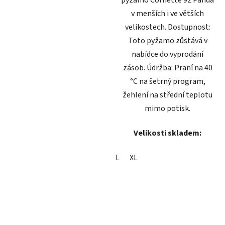
pyžamo Cornette 92 Panda
v menších i ve větších
velikostech. Dostupnost:
Toto pyžamo zůstává v
nabídce do vyprodání
zásob. Údržba: Praní na 40
°C na šetrný program,
žehlení na střední teplotu
mimo potisk.
Velikosti skladem:
L
XL