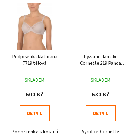
Podprsenka Naturana
Pyžamo dámské
7719 tělová
Cornette 219 Panda
růžové
Průměrné
Průměrné
SKLADEM
SKLADEM
hodnocení
hodnocení
produktu
produktu
600 Kč
630 Kč
je
je
4,5
4,6
DETAIL
DETAIL
z
z
5
5
Podprsenka s kosticí
Výrobce: Cornette
hvězdiček.
hvězdiček.