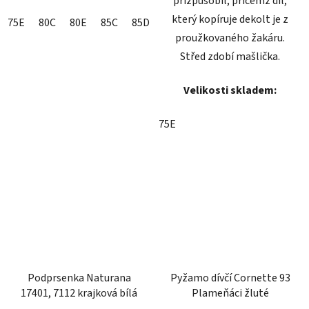
přizpůsobil, přičemž díl,
který kopíruje dekolt je z
75E
80C
80E
85C
85D
85F
90C
90E
90F
proužkovaného žakáru.
Střed zdobí mašlička.
Velikosti skladem:
75E
Podprsenka Naturana
Pyžamo dívčí Cornette 93
17401, 7112 krajková bílá
Plameňáci žluté