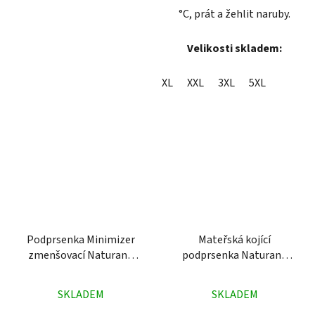
°C, prát a žehlit naruby.
Velikosti skladem:
XL
XXL
3XL
5XL
Podprsenka Minimizer
Mateřská kojící
zmenšovací Naturana
podprsenka Naturana
5363 fialová
5105 modrobílá
Průměrné
Průměrné
SKLADEM
SKLADEM
hodnocení
hodnocení