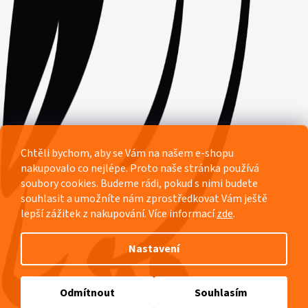
Facebook
Chtěli bychom, aby se Vám na našem e-shopu
nakupovalo co nejlépe. Proto naše stránka používá
soubory cookies. Budeme rádi, pokud s nimi budete
souhlasit a umožníte nám zprostředkovat Vám ještě
lepší zážitek z nakupování.
Více informací
zde
.
Nastavení
Vytvořil Shoptet
Odmítnout
Souhlasím
Copyright 2026
Pyžamový ráj Rozárka
. Všechna práva