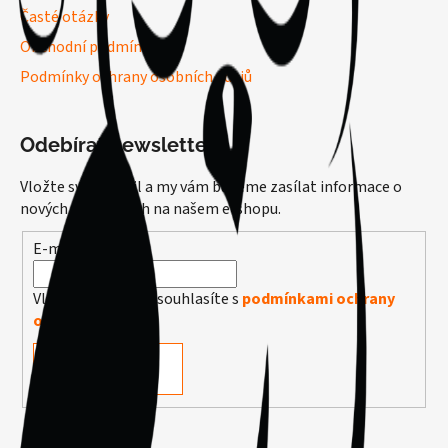
Časté otázky
Obchodní podmínky
Podmínky ochrany osobních údajů
Odebírat newsletter
Vložte svůj e-mail a my vám budeme zasílat informace o
nových produktech na našem e-shopu.
E-mail
Vložením e-mailu souhlasíte s
podmínkami ochrany
osobních údajů
PŘIHLÁSIT SE