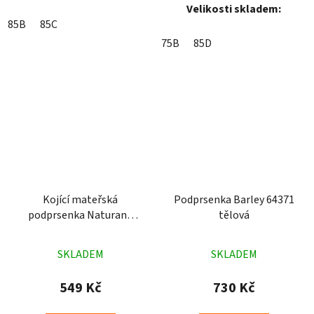
Velikosti skladem:
85B
85C
75B
85D
Kojící mateřská
Podprsenka Barley 64371
podprsenka Naturana
tělová
5089 bílá
Průměrné
Průměrné
SKLADEM
SKLADEM
hodnocení
hodnocení
produktu
produktu
549 Kč
730 Kč
je
je