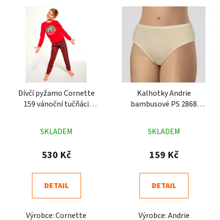
Dívčí pyžamo Cornette
Kalhotky Andrie
159 vánoční tučňáci
bambusové PS 2868
červené
smetanové
Průměrné
Průměrné
SKLADEM
SKLADEM
hodnocení
hodnocení
produktu
produktu
530 Kč
159 Kč
je
je
5,0
5,0
DETAIL
DETAIL
z
z
5
5
Výrobce: Cornette
Výrobce: Andrie
hvězdiček.
hvězdiček.