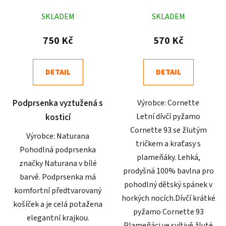
Průměrné
Průměrné
SKLADEM
SKLADEM
hodnocení
hodnocení
produktu
produktu
750 Kč
570 Kč
je
je
5,0
4,7
DETAIL
DETAIL
z
z
5
5
Podprsenka vyztužená s
Výrobce: Cornette
hvězdiček.
hvězdiček.
Letní dívčí pyžamo
kosticí
Cornette 93 se žlutým
Výrobce: Naturana
tričkem a kraťasy s
Pohodlná podprsenka
plameňáky. Lehká,
značky Naturana v bílé
prodyšná 100% bavlna pro
barvě. Podprsenka má
pohodlný dětský spánek v
komfortní předtvarovaný
horkých nocích.Dívčí krátké
košíček a je celá potažena
pyžamo Cornette 93
elegantní krajkou.
Plameňáci ve svítivě žluté