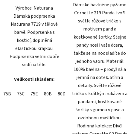
Dámské bavlněné pyžamo
Výrobce: Naturana
Cornette 219 Panda tvoří
Dámská podprsenka
světle růžové tričko s
Naturana 7719 v tělové
motivem pand a
barvě. Podprsenka s
kostkované šortky. Stejné
kosticí, doplněná
pandy nosí i vaše dcera,
elastickou krajkou.
takže se na noc sladíte do
Podprsenka velmi dobře
jednoho vzoru. Materiál:
sedí na těle.
100% bavlna – prodyšná a
jemná na dotek. Střih a
Velikosti skladem:
detaily: Světle růžové
tričko s krátkým rukávem a
75B
75C
75E
80B
80D
pandami, kostkované
šortky s gumou v pase a
ozdobnou mašličkou.
Rodinná kolekce: Dívčí