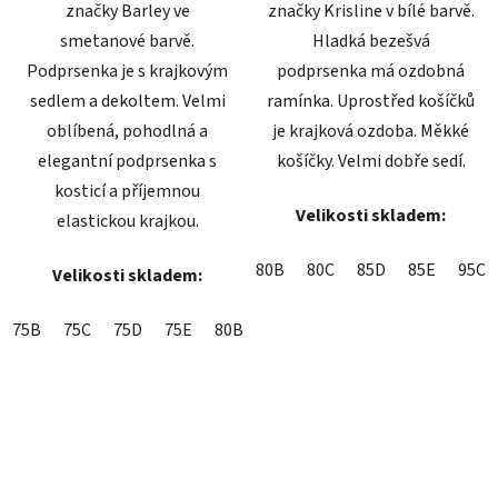
značky Barley ve
značky Krisline v bílé barvě.
smetanové barvě.
Hladká bezešvá
Podprsenka je s krajkovým
podprsenka má ozdobná
sedlem a dekoltem. Velmi
ramínka. Uprostřed košíčků
oblíbená, pohodlná a
je krajková ozdoba. Měkké
elegantní podprsenka s
košíčky. Velmi dobře sedí.
kosticí a příjemnou
Velikosti skladem:
elastickou krajkou.
80B
80C
85D
85E
95C
Velikosti skladem:
75B
75C
75D
75E
80B
80C
80D
80E
85B
85C