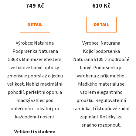
produktu
produktu
749 Kč
610 Kč
je
je
5,0
4,9
DETAIL
DETAIL
z
z
5
5
Výrobce: Naturana
Výrobce: Naturana
hvězdiček.
hvězdiček.
Podprsenka Naturana
Kojící podprsenka
5363 s Minimizer efektem
Naturana 5105 v modrobílé
ve fialové barvě opticky
barvě. Podprsenka je
zmenšuje poprsí až o jednu
vyrobena z příjemného,
velikost. Nabízí maximální
hladkého materiálu se
pohodlí, perfektní oporu a
vzorem elegantního
hladký vzhled pod
proužku. Regulovatelná
oblečením – ideální pro
ramínka, třístupňové zadní
každodenní nošení.
zapínání. Košíčky lze
snadno rozepnout.
Velikosti skladem: