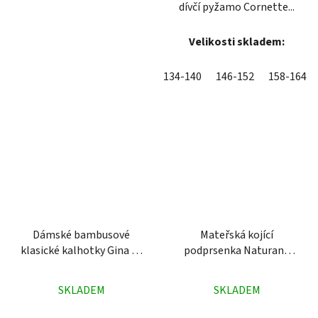
dívčí pyžamo Cornette...
Velikosti skladem:
134-140
146-152
158-164
Dámské bambusové
Mateřská kojící
klasické kalhotky Gina 18
podprsenka Naturana
černé
5091 černá
Průměrné
Průměrné
SKLADEM
SKLADEM
hodnocení
hodnocení
produktu
produktu