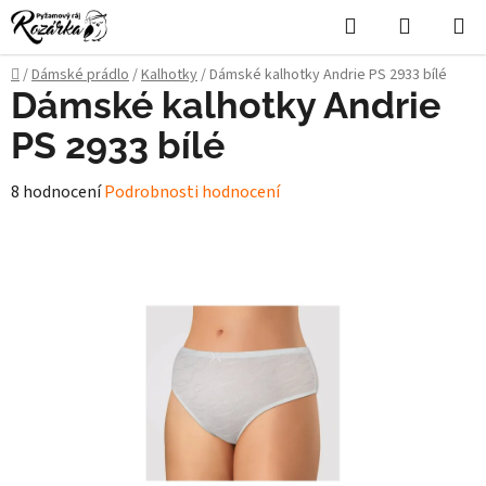
Přejít
Hledat
NÁKUPN
na
KOŠÍK
obsah
Domů
/
Dámské prádlo
/
Kalhotky
/
Dámské kalhotky Andrie PS 2933 bílé
Dámské kalhotky Andrie
PS 2933 bílé
Průměrné
8 hodnocení
Podrobnosti hodnocení
hodnocení
produktu
je
5,0
z
5
hvězdiček.