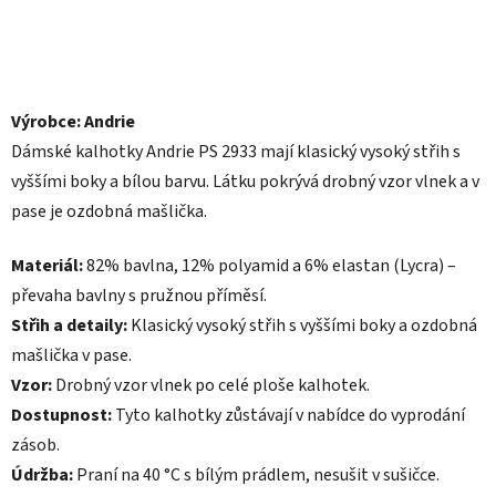
Výrobce: Andrie
Dámské kalhotky Andrie PS 2933 mají klasický vysoký střih s
vyššími boky a bílou barvu. Látku pokrývá drobný vzor vlnek a v
pase je ozdobná mašlička.
Materiál:
82% bavlna, 12% polyamid a 6% elastan (Lycra) –
převaha bavlny s pružnou příměsí.
Střih a detaily:
Klasický vysoký střih s vyššími boky a ozdobná
mašlička v pase.
Vzor:
Drobný vzor vlnek po celé ploše kalhotek.
Dostupnost:
Tyto kalhotky zůstávají v nabídce do vyprodání
zásob.
Údržba:
Praní na 40 °C s bílým prádlem, nesušit v sušičce.