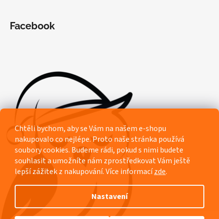
Facebook
Chtěli bychom, aby se Vám na našem e-shopu
nakupovalo co nejlépe. Proto naše stránka používá
soubory cookies. Budeme rádi, pokud s nimi budete
souhlasit a umožníte nám zprostředkovat Vám ještě
lepší zážitek z nakupování.
Více informací
zde
.
Nastavení