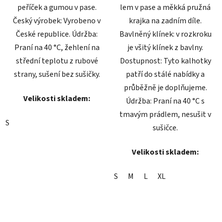
peříček a gumou v pase.
lem v pase a měkká pružná
Český výrobek: Vyrobeno v
krajka na zadním díle.
České republice. Údržba:
Bavlněný klínek: v rozkroku
Praní na 40 °C, žehlení na
je všitý klínek z bavlny.
střední teplotu z rubové
Dostupnost: Tyto kalhotky
strany, sušení bez sušičky.
patří do stálé nabídky a
průběžně je doplňujeme.
Velikosti skladem:
Údržba: Praní na 40 °C s
tmavým prádlem, nesušit v
S
sušičce.
Velikosti skladem:
S
M
L
XL