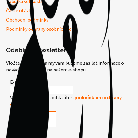
Tabulka velikostí
Časté otázky
Obchodní podmínky
Podmínky ochrany osobních údajů
Odebírat newsletter
Vložte svůj e-mail a my vám budeme zasílat informace o
nových produktech na našem e-shopu.
E-mail
Vložením e-mailu souhlasíte s
podmínkami ochrany
osobních údajů
PŘIHLÁSIT SE