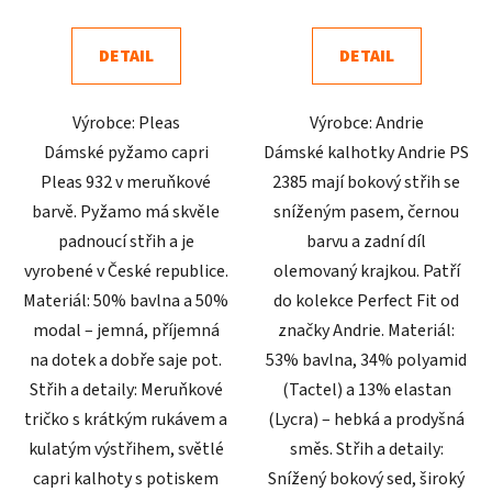
je
je
3,8
5,0
DETAIL
DETAIL
z
z
5
5
Výrobce: Pleas
Výrobce: Andrie
hvězdiček.
hvězdiček.
Dámské pyžamo capri
Dámské kalhotky Andrie PS
Pleas 932 v meruňkové
2385 mají bokový střih se
barvě. Pyžamo má skvěle
sníženým pasem, černou
padnoucí střih a je
barvu a zadní díl
vyrobené v České republice.
olemovaný krajkou. Patří
Materiál: 50% bavlna a 50%
do kolekce Perfect Fit od
modal – jemná, příjemná
značky Andrie. Materiál:
na dotek a dobře saje pot.
53% bavlna, 34% polyamid
Střih a detaily: Meruňkové
(Tactel) a 13% elastan
tričko s krátkým rukávem a
(Lycra) – hebká a prodyšná
kulatým výstřihem, světlé
směs. Střih a detaily:
capri kalhoty s potiskem
Snížený bokový sed, široký