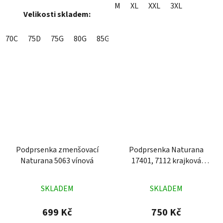
M
XL
XXL
3XL
Velikosti skladem:
70C
75D
75G
80G
85G
Podprsenka zmenšovací
Podprsenka Naturana
Naturana 5063 vínová
17401, 7112 krajková
černá
Průměrné
Průměrné
SKLADEM
SKLADEM
hodnocení
hodnocení
produktu
produktu
699 Kč
750 Kč
je
je