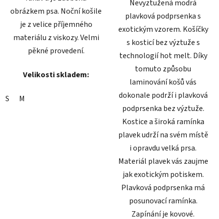
Nevyztužená modrá
obrázkem psa. Noční košile
plavková podprsenka s
je z velice příjemného
exotickým vzorem. Košíčky
materiálu z viskozy. Velmi
s kosticí bez výztuže s
pěkné provedení.
technologií hot melt. Díky
tomuto způsobu
Velikosti skladem:
laminování košů vás
dokonale podrží i plavková
S
M
podprsenka bez výztuže.
Kostice a široká ramínka
plavek udrží na svém místě
i opravdu velká prsa.
Materiál plavek vás zaujme
jak exotickým potiskem.
Plavková podprsenka má
posunovací ramínka.
Zapínání je kovové.