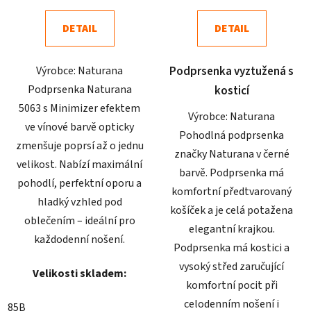
5,0
5,0
DETAIL
DETAIL
z
z
5
5
Výrobce: Naturana
Podprsenka vyztužená s
hvězdiček.
hvězdiček.
Podprsenka Naturana
kosticí
5063 s Minimizer efektem
Výrobce: Naturana
ve vínové barvě opticky
Pohodlná podprsenka
zmenšuje poprsí až o jednu
značky Naturana v černé
velikost. Nabízí maximální
barvě. Podprsenka má
pohodlí, perfektní oporu a
komfortní předtvarovaný
hladký vzhled pod
košíček a je celá potažena
oblečením – ideální pro
elegantní krajkou.
každodenní nošení.
Podprsenka má kostici a
vysoký střed zaručující
Velikosti skladem:
komfortní pocit při
celodenním nošení i
85B