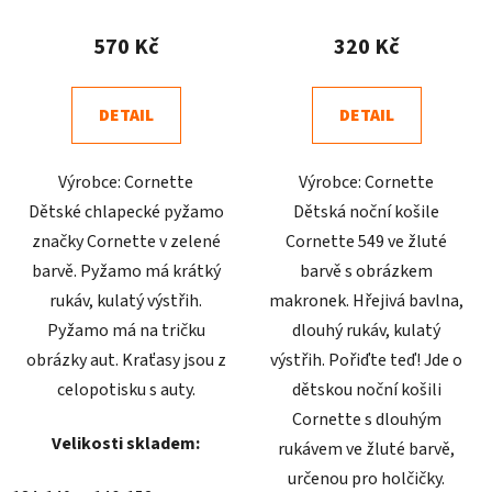
hodnocení
hodnocení
produktu
produktu
570 Kč
320 Kč
je
je
4,6
5,0
DETAIL
DETAIL
z
z
5
5
Výrobce: Cornette
Výrobce: Cornette
hvězdiček.
hvězdiček.
Dětské chlapecké pyžamo
Dětská noční košile
značky Cornette v zelené
Cornette 549 ve žluté
barvě. Pyžamo má krátký
barvě s obrázkem
rukáv, kulatý výstřih.
makronek. Hřejivá bavlna,
Pyžamo má na tričku
dlouhý rukáv, kulatý
obrázky aut. Kraťasy jsou z
výstřih. Pořiďte teď! Jde o
celopotisku s auty.
dětskou noční košili
Cornette s dlouhým
Velikosti skladem:
rukávem ve žluté barvě,
určenou pro holčičky.