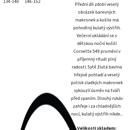
134-140
146-152
Přední díl zdobí veselý
obrázek barevných
makronek a košile má
pohodlný kulatý výstřih.
Večerní ukládání se s
dětskou noční košilí
Cornette 549 promění v
příjemný rituál plný
radosti. Sytě žlutá bavlna
hřejivě pohladí a veselý
potisk sladkých makronek
vykouzlí úsměv na tváři
před spaním. Dlouhý rukáv
zahřeje i za chladnějších
nocí, kulatý výstřih nikde...
Velikosti skladem: