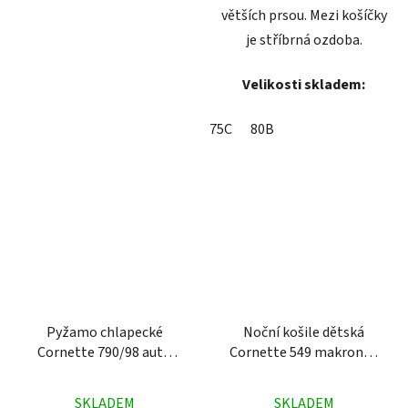
větších prsou. Mezi košíčky
je stříbrná ozdoba.
Velikosti skladem:
75C
80B
Pyžamo chlapecké
Noční košile dětská
Cornette 790/98 auto
Cornette 549 makronka
zelené
žlutá
Průměrné
Průměrné
SKLADEM
SKLADEM