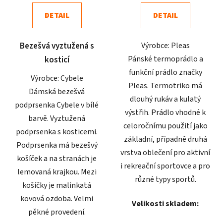
5,0
5,0
DETAIL
DETAIL
z
z
5
5
Bezešvá vyztužená s
Výrobce: Pleas
hvězdiček.
hvězdiček.
Pánské termoprádlo a
kosticí
funkční prádlo značky
Výrobce: Cybele
Pleas. Termotriko má
Dámská bezešvá
dlouhý rukáv a kulatý
podprsenka Cybele v bílé
výstřih. Prádlo vhodné k
barvě. Vyztužená
celoročnímu použití jako
podprsenka s kosticemi.
základní, případně druhá
Podprsenka má bezešvý
vrstva oblečení pro aktivní
košíček a na stranách je
i rekreační sportovce a pro
lemovaná krajkou. Mezi
různé typy sportů.
košíčky je malinkatá
kovová ozdoba. Velmi
Velikosti skladem:
pěkné provedení.