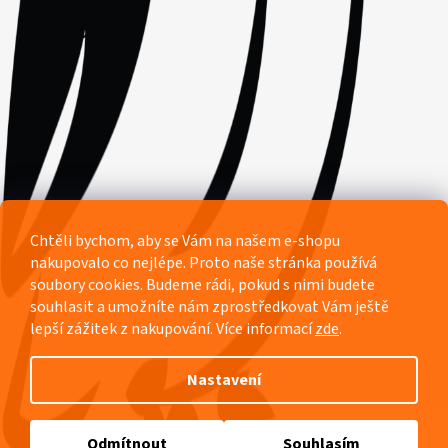
Facebook
Chtěli bychom, aby se Vám na našem e-shopu
nakupovalo co nejlépe. Proto naše stránka používá
soubory cookies. Budeme rádi, pokud s nimi budete
souhlasit a umožníte nám zprostředkovat Vám ještě
lepší zážitek z nakupování.
Více informací
zde
.
Nastavení
Vytvořil Shoptet
Odmítnout
Souhlasím