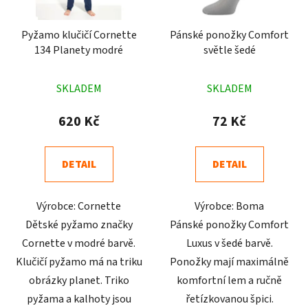
Pyžamo klučičí Cornette
Pánské ponožky Comfort
134 Planety modré
světle šedé
Průměrné
Průměrné
SKLADEM
SKLADEM
hodnocení
hodnocení
produktu
produktu
620 Kč
72 Kč
je
je
4,9
5,0
DETAIL
DETAIL
z
z
5
5
Výrobce: Cornette
Výrobce: Boma
hvězdiček.
hvězdiček.
Dětské pyžamo značky
Pánské ponožky Comfort
Cornette v modré barvě.
Luxus v šedé barvě.
Klučičí pyžamo má na triku
Ponožky mají maximálně
obrázky planet. Triko
komfortní lem a ručně
pyžama a kalhoty jsou
řetízkovanou špici.