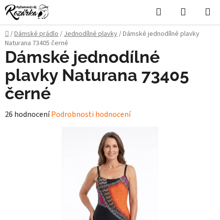
Přejít
Hledat
NÁKUPN
na
KOŠÍK
obsah
Domů
/
Dámské prádlo
/
Jednodílné plavky
/
Dámské jednodílné plavky
Naturana 73405 černé
Dámské jednodílné
plavky Naturana 73405
černé
Průměrné
26 hodnocení
Podrobnosti hodnocení
hodnocení
produktu
je
3,7
z
5
hvězdiček.