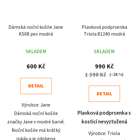
Dámská noční košile Jane
Plavková podprsenka
K508 pes modrá
Triola 81240 modrá
Průměrné
Průměrné
SKLADEM
SKLADEM
hodnocení
hodnocení
produktu
produktu
600 Kč
990 Kč
je
je
1 390 Kč
(–28 %)
4,9
5,0
DETAIL
z
z
DETAIL
5
5
Výrobce: Jane
hvězdiček.
hvězdiček.
Plavková podprsenka s
Dámská noční košile
kosticí nevyztužená
značky Jane v modré barvě.
Noční košile má krátký
Výrobce: Triola
rukáv a je zdobena