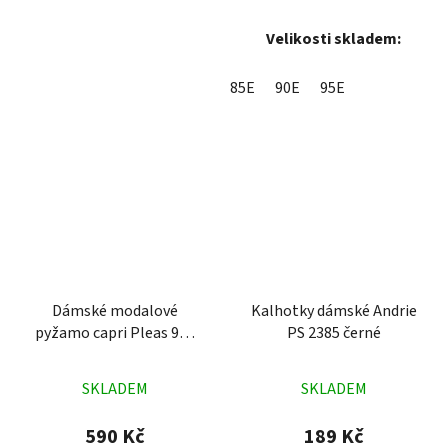
Velikosti skladem:
85E
90E
95E
Dámské modalové
Kalhotky dámské Andrie
pyžamo capri Pleas 932
PS 2385 černé
meruňka
Průměrné
Průměrné
SKLADEM
SKLADEM
hodnocení
hodnocení
produktu
produktu
590 Kč
189 Kč