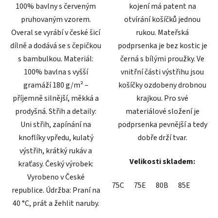
100% bavlny s červeným
kojení má patent na
pruhovaným vzorem.
otvírání košíčků jednou
Overal se vyrábí v české šicí
rukou. Mateřská
dílně a dodává se s čepičkou
podprsenka je bez kostic je
s bambulkou. Materiál:
černá s bílými proužky. Ve
100% bavlna s vyšší
vnitřní části výstřihu jsou
gramáží 180 g/m² –
košíčky ozdobeny drobnou
příjemně silnější, měkká a
krajkou. Pro své
prodyšná. Střih a detaily:
materiálové složení je
Uni střih, zapínání na
podprsenka pevnější a tedy
knoflíky vpředu, kulatý
dobře drží tvar.
výstřih, krátký rukáv a
Velikosti skladem:
kraťasy. Český výrobek:
Vyrobeno v České
75C
75E
80B
85E
republice. Údržba: Praní na
40 °C, prát a žehlit naruby.