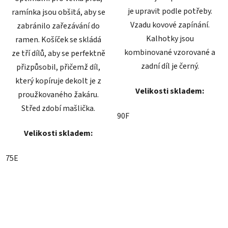
je upravit podle potřeby.
ramínka jsou obšitá, aby se
Vzadu kovové zapínání.
zabránilo zařezávání do
Kalhotky jsou
ramen. Košíček se skládá
kombinované vzorované a
ze tří dílů, aby se perfektně
zadní díl je černý.
přizpůsobil, přičemž díl,
který kopíruje dekolt je z
Velikosti skladem:
proužkovaného žakáru.
Střed zdobí mašlička.
90F
Velikosti skladem:
75E