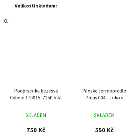
Velikosti skladem:
XL
Podprsenka bezešvá
Pánské termoprádlo
Cybele 170015, 7250 bílá
Pleas 004 - triko s
dlouhým rukávem šedé
Průměrné
Průměrné
SKLADEM
SKLADEM
hodnocení
hodnocení
produktu
produktu
750 Kč
550 Kč
je
je