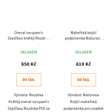
Overal na spaní s
Mateřská kojící
čepičkou krátký Rozárka
podprsenka Naturana
P50 pruhy červený
pruhovaná 5105
Průměrné
Průměrné
SKLADEM
SKLADEM
hodnocení
hodnocení
produktu
produktu
850 Kč
610 Kč
je
je
4,6
4,9
DETAIL
DETAIL
z
z
5
5
Výrobce: Rozárka
Výrobce: Naturana
hvězdiček.
hvězdiček.
Krátký overal na spaní s
Kojící mateřská
čepičkou Rozárka P50 ze
podprsenka pro snadné