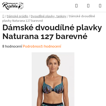
Přejít
Hledat
NÁKUPN
na
KOŠÍK
obsah
Domů
/
Dámské prádlo
/
Dvoudílné plavky, tankiny
/
Dámské dvoudílné
plavky Naturana 127 barevné
Dámské dvoudílné plavky
Naturana 127 barevné
Průměrné
8 hodnocení
Podrobnosti hodnocení
hodnocení
produktu
je
5,0
z
5
hvězdiček.