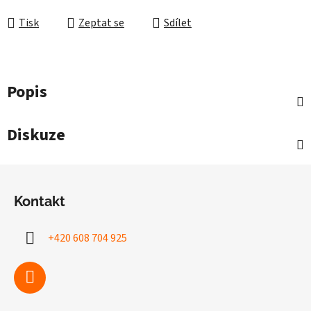
Měrná cena:
Tisk
Zeptat se
Sdílet
Popis
Diskuze
Z
á
Kontakt
p
a
+420 608 704 925
t
í