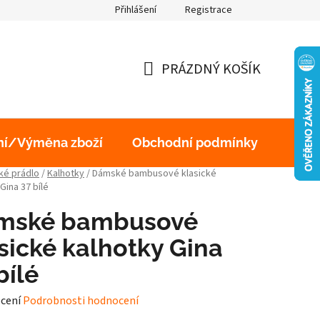
Přihlášení
Registrace
obních údajů
PRÁZDNÝ KOŠÍK
NÁKUPNÍ
KOŠÍK
ní/Výměna zboží
Obchodní podmínky
Podm
é prádlo
/
Kalhotky
/
Dámské bambusové klasické
Gina 37 bílé
mské bambusové
sické kalhotky Gina
bílé
né
cení
Podrobnosti hodnocení
ení