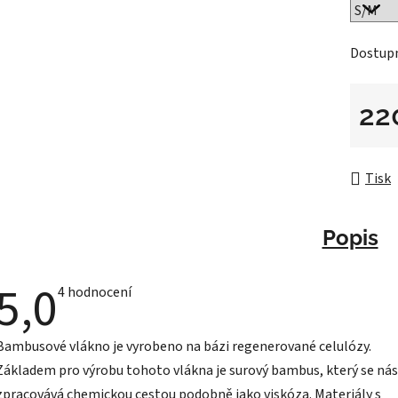
Dostup
22
Měrná 
Tisk
Popis
5,0
Průměrné
4 hodnocení
hodnocení
produktu
je
Bambusové vlákno je vyrobeno na bázi regenerované celulózy.
5,0
z
Základem pro výrobu tohoto vlákna je surový bambus, který se ná
5
hvězdiček.
zpracovává chemickou cestou podobně jako viskóza. Materiály s