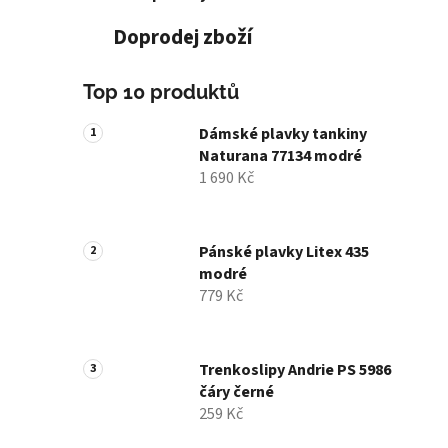
Doprodej zboží
Top 10 produktů
Dámské plavky tankiny
Naturana 77134 modré
1 690 Kč
Pánské plavky Litex 435
modré
779 Kč
Trenkoslipy Andrie PS 5986
čáry černé
259 Kč