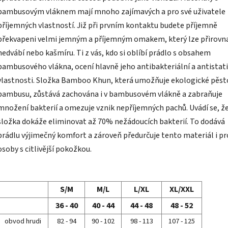
bambusovým vláknem mají mnoho zajímavých a pro své uživatele
příjemných vlastností. Již při prvním kontaktu budete příjemně
překvapeni velmi jemným a příjemným omakem, který lze přirovn
hedvábí nebo kašmíru. Ti z vás, kdo si oblíbí prádlo s obsahem
bambusového vlákna, ocení hlavně jeho antibakteriální a antistat
vlastnosti. Složka Bamboo Khun, která umožňuje ekologické pěst
bambusu, zůstává zachována i v bambusovém vlákně a zabraňuje
množení bakterií a omezuje vznik nepříjemných pachů. Uvádí se, ž
složka dokáže eliminovat až 70% nežádoucích bakterií. To dodává
prádlu výjimečný komfort a zároveň předurčuje tento materiál i pr
osoby s citlivější pokožkou.
S/M
M/L
L/XL
XL/XXL
36 - 40
40 - 44
44 - 48
48 - 52
obvod hrudi
82 - 94
90 - 102
98 - 113
107 - 125