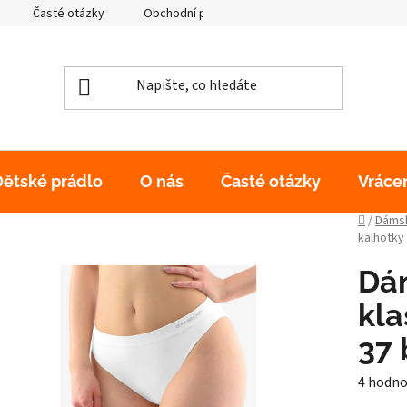
Časté otázky
Obchodní podmínky
Podmínky ochrany os
Dětské prádlo
O nás
Časté otázky
Vráce
Domů
/
Dámsk
kalhotky 
Dá
kla
37 
Průměr
4 hodno
hodnoc