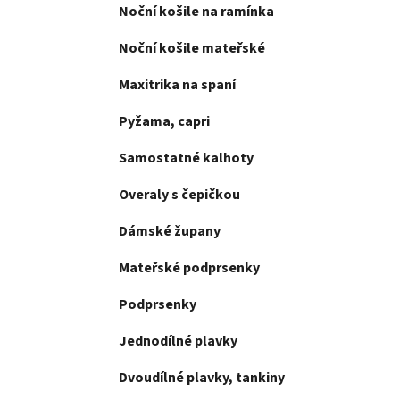
e
Noční košile na ramínka
n
í
Noční košile mateřské
p
a
Maxitrika na spaní
n
Pyžama, capri
e
l
Samostatné kalhoty
Overaly s čepičkou
Dámské župany
Mateřské podprsenky
Podprsenky
Jednodílné plavky
Dvoudílné plavky, tankiny