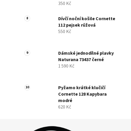
350 Kč
Dívčí noční košile Cornette
112 pejsek růžová
550 Kč
Dámské jednodílné plavky
Naturana 73437 černé
1 590 Kč
Pyžamo krátké klučičí
Cornette 128 Kapybara
modré
620 Kč
Z