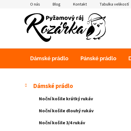
Přejít
O nás
Blog
Kontakt
Tabulka velikostí
na
obsah
Dámské prádlo
Pánské prádlo
P
K
Přeskočit
Dámské prádlo
a
kategorie
o
t
s
Noční košile krátký rukáv
e
t
g
Noční košile dlouhý rukáv
r
o
a
r
Noční košile 3/4 rukáv
i
n