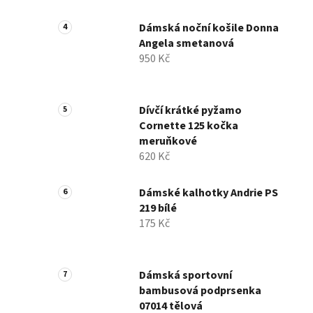
Dámská noční košile Donna
Angela smetanová
950 Kč
Dívčí krátké pyžamo
Cornette 125 kočka
meruňkové
620 Kč
Dámské kalhotky Andrie PS
219 bílé
175 Kč
Dámská sportovní
bambusová podprsenka
07014 tělová