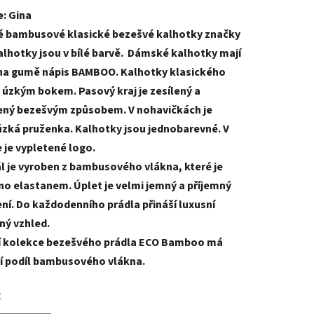
: Gina
tu
 bambusové klasické bezešvé kalhotky značky
alhotky jsou v bílé barvě. Dámské kalhotky mají
 na gumě nápis BAMBOO. K
alhotky klasického
s úzkým bokem. Pasový kraj je zesílený a
ený bezešvým způsobem. V nohavičkách je
ek.
úzká pruženka. Kalhotky jsou jednobarevné. V
 je vypletené logo.
l je vyroben z bambusového vlákna, které je
o elastanem. Úplet je velmi jemný a příjemný
ní. Do každodenního prádla přináší luxusní
ný vzhled.
í kolekce bezešvého prádla ECO Bamboo má
ší podíl bambusového vlákna.
t