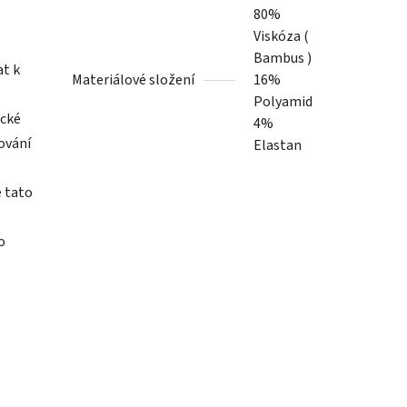
80%
Viskóza (
Bambus )
at k
Materiálové složení
16%
Polyamid
ické
4%
ování
Elastan
e tato
o