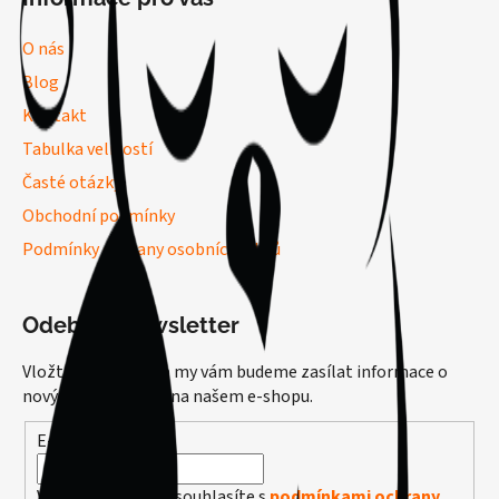
O nás
Blog
Kontakt
Tabulka velikostí
Časté otázky
Obchodní podmínky
Podmínky ochrany osobních údajů
Odebírat newsletter
Vložte svůj e-mail a my vám budeme zasílat informace o
nových produktech na našem e-shopu.
E-mail
Vložením e-mailu souhlasíte s
podmínkami ochrany