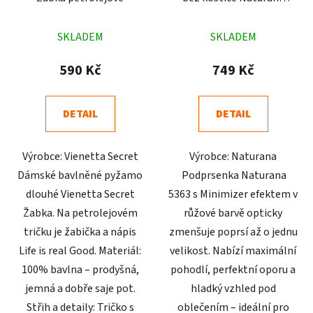
5363 růžová
Průměrné
Průměrné
SKLADEM
SKLADEM
hodnocení
hodnocení
produktu
produktu
590 Kč
749 Kč
je
je
4,5
5,0
DETAIL
DETAIL
z
z
5
5
Výrobce: Vienetta Secret
Výrobce: Naturana
hvězdiček.
hvězdiček.
Dámské bavlněné pyžamo
Podprsenka Naturana
dlouhé Vienetta Secret
5363 s Minimizer efektem v
Žabka. Na petrolejovém
růžové barvě opticky
tričku je žabička a nápis
zmenšuje poprsí až o jednu
Life is real Good. Materiál:
velikost. Nabízí maximální
100% bavlna – prodyšná,
pohodlí, perfektní oporu a
jemná a dobře saje pot.
hladký vzhled pod
Střih a detaily: Tričko s
oblečením – ideální pro