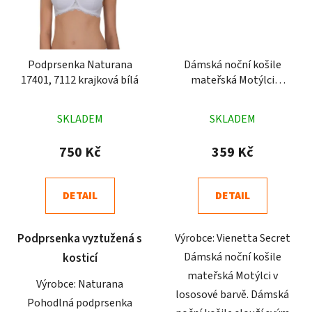
Podprsenka Naturana
Dámská noční košile
17401, 7112 krajková bílá
mateřská Motýlci
lososová
Průměrné
Průměrné
SKLADEM
SKLADEM
hodnocení
hodnocení
produktu
produktu
750 Kč
359 Kč
je
je
5,0
5,0
DETAIL
DETAIL
z
z
5
5
Podprsenka vyztužená s
Výrobce: Vienetta Secret
hvězdiček.
hvězdiček.
Dámská noční košile
kosticí
mateřská Motýlci v
Výrobce: Naturana
lososové barvě. Dámská
Pohodlná podprsenka