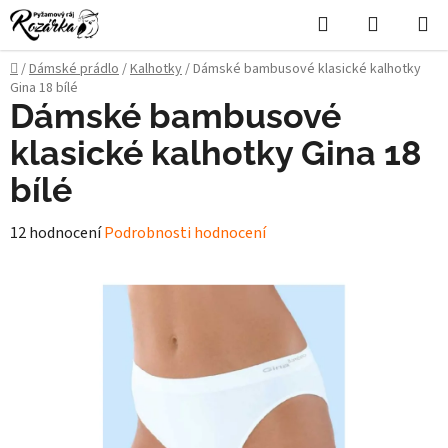
Přejít
Hledat
NÁKUPN
na
KOŠÍK
obsah
Domů
/
Dámské prádlo
/
Kalhotky
/
Dámské bambusové klasické kalhotky
Gina 18 bílé
Dámské bambusové
klasické kalhotky Gina 18
bílé
Průměrné
12 hodnocení
Podrobnosti hodnocení
hodnocení
produktu
je
4,8
z
5
hvězdiček.