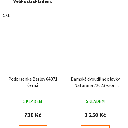
Velikosti skladem:
5XL
Podprsenka Barley 64371
Dámské dvoudílné plavky
černá
Naturana 72623 vzory
barevné
Průměrné
Průměrné
SKLADEM
SKLADEM
hodnocení
hodnocení
produktu
produktu
730 Kč
1 250 Kč
je
je
5,0
4,0