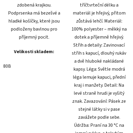
zdobená krajkou.
tříčtvrteční délku a
Podprsenka má bezešvé a
materiál je hřejivý, přitom
hladké košíčky, které jsou
zůstává lehčí. Materiál:
podloženy bavlnou pro
100% polyester – měkký na
příjemný pocit.
dotek a příjemně hřejivý.
Střih a detaily: Zavinovací
Velikosti skladem:
střih s kapucí, dlouhý rukáv
a dvě hluboké nakládané
80B
kapsy. Léga: Světle modrá
léga lemuje kapuci, přední
kraj i manžety. Detail: Na
levé straně hrudi je vyšitý
znak. Zavazování: Pásek ze
stejné látky si v pase
zavážete podle sebe.
Údržba: Praní na 30 °C na