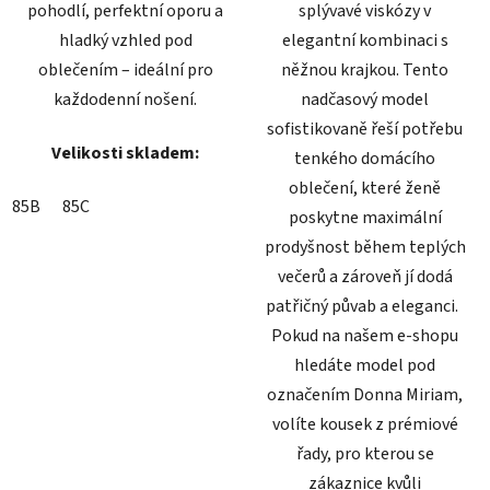
pohodlí, perfektní oporu a
splývavé viskózy v
hladký vzhled pod
elegantní kombinaci s
oblečením – ideální pro
něžnou krajkou. Tento
každodenní nošení.
nadčasový model
sofistikovaně řeší potřebu
Velikosti skladem:
tenkého domácího
oblečení, které ženě
85B
85C
poskytne maximální
prodyšnost během teplých
večerů a zároveň jí dodá
patřičný půvab a eleganci.
Pokud na našem e-shopu
hledáte model pod
označením Donna Miriam,
volíte kousek z prémiové
řady, pro kterou se
zákaznice kvůli