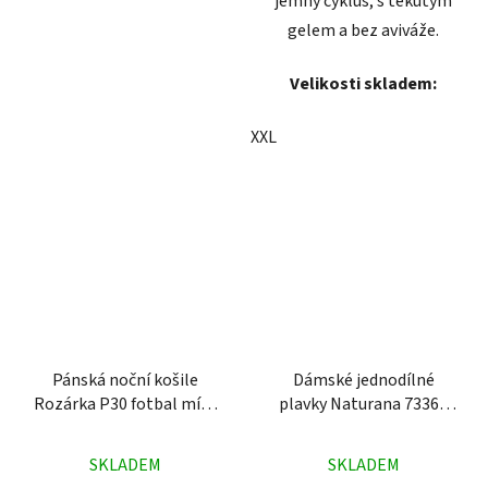
jemný cyklus, s tekutým
gelem a bez aviváže.
Velikosti skladem:
XXL
Pánská noční košile
Dámské jednodílné
Rozárka P30 fotbal míče
plavky Naturana 73364
modrá
barevné
Průměrné
Průměrné
SKLADEM
SKLADEM
hodnocení
hodnocení