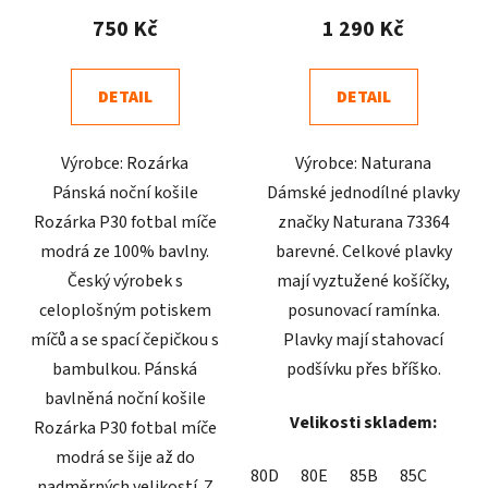
produktu
produktu
750 Kč
1 290 Kč
je
je
4,8
4,3
DETAIL
DETAIL
z
z
5
5
Výrobce: Rozárka
Výrobce: Naturana
hvězdiček.
hvězdiček.
Pánská noční košile
Dámské jednodílné plavky
Rozárka P30 fotbal míče
značky Naturana 73364
modrá ze 100% bavlny.
barevné. Celkové plavky
Český výrobek s
mají vyztužené košíčky,
celoplošným potiskem
posunovací ramínka.
míčů a se spací čepičkou s
Plavky mají stahovací
bambulkou. Pánská
podšívku přes bříško.
bavlněná noční košile
Velikosti skladem:
Rozárka P30 fotbal míče
modrá se šije až do
80D
80E
85B
85C
nadměrných velikostí. Z