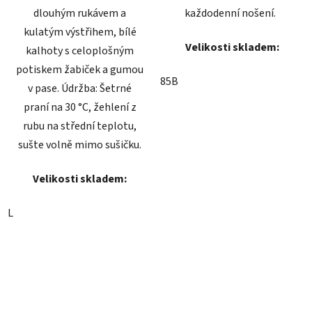
dlouhým rukávem a
každodenní nošení.
kulatým výstřihem, bílé
Velikosti skladem:
kalhoty s celoplošným
potiskem žabiček a gumou
85B
v pase. Údržba: Šetrné
praní na 30 °C, žehlení z
rubu na střední teplotu,
sušte volně mimo sušičku.
Velikosti skladem:
L