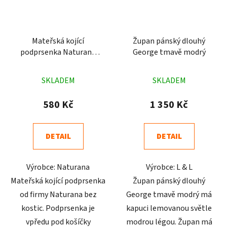
Mateřská kojící
Župan pánský dlouhý
podprsenka Naturana
George tmavě modrý
5091 černá
Průměrné
Průměrné
SKLADEM
SKLADEM
hodnocení
hodnocení
produktu
produktu
580 Kč
1 350 Kč
je
je
4,8
4,6
DETAIL
DETAIL
z
z
5
5
Výrobce: Naturana
Výrobce: L & L
hvězdiček.
hvězdiček.
Mateřská kojící podprsenka
Župan pánský dlouhý
od firmy Naturana bez
George tmavě modrý má
kostic. Podprsenka je
kapuci lemovanou světle
vpředu pod košíčky
modrou légou. Župan má