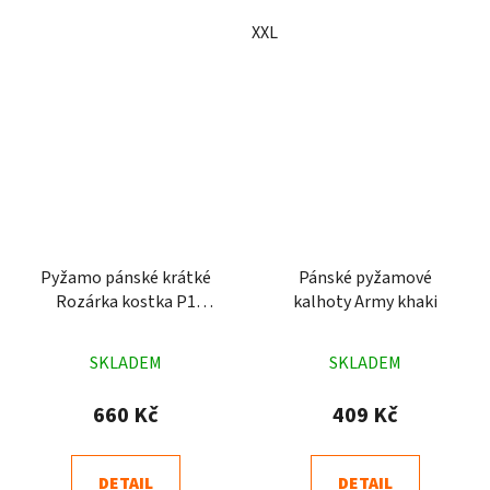
XXL
Pyžamo pánské krátké
Pánské pyžamové
Rozárka kostka P1
kalhoty Army khaki
modré
Průměrné
Průměrné
SKLADEM
SKLADEM
hodnocení
hodnocení
produktu
produktu
660 Kč
409 Kč
je
je
4,6
4,9
DETAIL
DETAIL