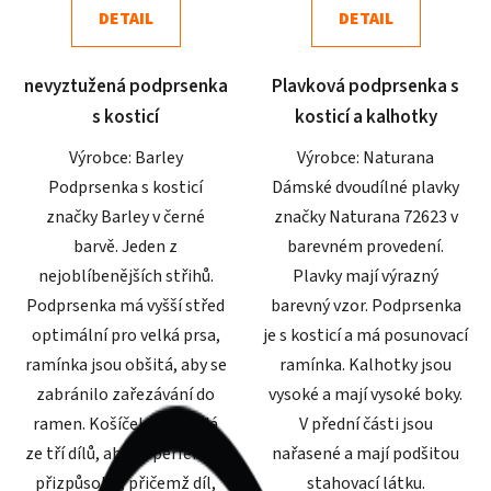
DETAIL
DETAIL
z
z
5
5
nevyztužená podprsenka
Plavková podprsenka s
hvězdiček.
hvězdiček.
s kosticí
kosticí a kalhotky
Výrobce: Barley
Výrobce: Naturana
Podprsenka s kosticí
Dámské dvoudílné plavky
značky Barley v černé
značky Naturana 72623 v
barvě. Jeden z
barevném provedení.
nejoblíbenějších střihů.
Plavky mají výrazný
Podprsenka má vyšší střed
barevný vzor. Podprsenka
optimální pro velká prsa,
je s kosticí a má posunovací
ramínka jsou obšitá, aby se
ramínka. Kalhotky jsou
zabránilo zařezávání do
vysoké a mají vysoké boky.
ramen. Košíček se skládá
V přední části jsou
ze tří dílů, aby se perfektně
nařasené a mají podšitou
přizpůsobil, přičemž díl,
stahovací látku.