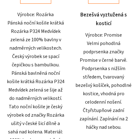
5
5
Výrobce: Rozárka
Bezešvá vyztužená s
hvězdiček.
hvězdiček.
Pánská noční košile krátká
kosticí
Rozárka P324 Medvídek
Výrobce: Promise
zelená ze 100% bavlny v
Velmi pohodlná
nadměrných velikostech.
podprsenka značky
Český výrobek se spací
Promise v černé barvě.
čepičkou s bambulkou.
Podprsenka s nižším
Pánská bavlněná noční
středem, tvarovaný
košile krátká Rozárka P324
bezešvý košíček, pohodlné
Medvídek zelená se šije až
kostice, vhodná pro
do nadměrných velikostí.
celodenní nošení.
Tato noční košile je český
Čtyřstupňové zadní
výrobek od značky Rozárka
zapínání. Zapínání na 2
ušitý v české šicí dílně a
háčky nad sebou.
sahá nad kolena. Materiál: