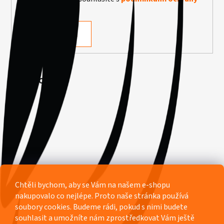
osobních údajů
PŘIHLÁSIT SE
Facebook
Chtěli bychom, aby se Vám na našem e-shopu
nakupovalo co nejlépe. Proto naše stránka používá
soubory cookies. Budeme rádi, pokud s nimi budete
souhlasit a umožníte nám zprostředkovat Vám ještě