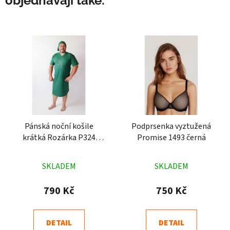
objednávají také:
Pánská noční košile
Podprsenka vyztužená
krátká Rozárka P324
Promise 1493 černá
Medvídek zelená
Průměrné
Průměrné
SKLADEM
SKLADEM
hodnocení
hodnocení
produktu
produktu
790 Kč
750 Kč
je
je
4,8
5,0
DETAIL
DETAIL
z
z