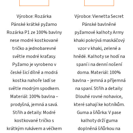
z
z
5
5
Výrobce: Rozárka
Výrobce: Vienetta Secret
hvězdiček.
hvězdiček.
Pánské krátké pyžamo
Pánské bavlněné
Rozárka P1 ze 100% bavlny
pyžamové kalhoty Army
nese modré kostkované
khaki pokrývá maskáčový
tričko a jednobarevné
vzor v khaki, zelené a
světle modré kraťasy.
hnědé. Kalhoty se hodí na
Pyžamo je vyrobeno v
spaní i na denní nošení
české šicí dílně a modrá
doma. Materiál: 100%
kostka nahoře ladí se
bavlna – jemná a příjemná
světle modrým spodkem.
na spaní. Střih a detaily:
Materiál: 100% bavlna –
Dlouhé rovné nohavice,
prodyšná, jemná a savá.
které sahají ke kotníkům.
Střih a detaily: Modré
Guma a šňůrka: V pase
kostkované tričko s
kalhoty drží guma
krátkým rukávem a véčkem
doplněná šňůrkou na