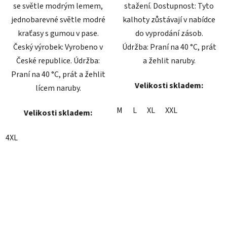
se světle modrým lemem,
stažení. Dostupnost: Tyto
jednobarevné světle modré
kalhoty zůstávají v nabídce
kraťasy s gumou v pase.
do vyprodání zásob.
Český výrobek: Vyrobeno v
Údržba: Praní na 40 °C, prát
České republice. Údržba:
a žehlit naruby.
Praní na 40 °C, prát a žehlit
Velikosti skladem:
lícem naruby.
M
L
XL
XXL
Velikosti skladem:
4XL