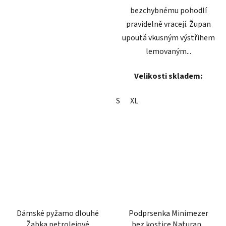
bezchybnému pohodlí
pravidelně vracejí. Župan
upoutá vkusným výstřihem
lemovaným...
Velikosti skladem:
S
XL
Dámské pyžamo dlouhé
Podprsenka Minimezer
Žabka petrolejové
bez kostice Naturana