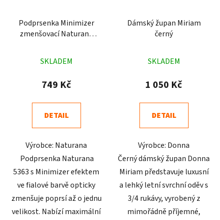
Podprsenka Minimizer
Dámský župan Miriam
zmenšovací Naturana
černý
5363 fialová
Průměrné
Průměrné
SKLADEM
SKLADEM
hodnocení
hodnocení
produktu
produktu
749 Kč
1 050 Kč
je
je
5,0
5,0
DETAIL
DETAIL
z
z
5
5
Výrobce: Naturana
Výrobce: Donna
hvězdiček.
hvězdiček.
Podprsenka Naturana
Černý dámský župan Donna
5363 s Minimizer efektem
Miriam představuje luxusní
ve fialové barvě opticky
a lehký letní svrchní oděv s
zmenšuje poprsí až o jednu
3/4 rukávy, vyrobený z
velikost. Nabízí maximální
mimořádně příjemné,