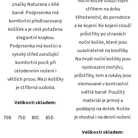
noční košile slouží svým
značky Naturana v bílé
střihem na dobu
barvě. Podprsenka má
těhotenství, do porodnice
komfortní předtvarovaný
a ke kojení. Ke kojení slouží
košíček a je celá potažena
průstřihy po stranách
elegantní krajkou.
noční košile, které jsou
Podprsenka má kostici a
uzavíratelné na knoflíky.
vysoký střed zaručující
Na hrudi noční košilky jsou
komfortní pocit při
vyobrazeni motýlci,
celodenním nošení i
průstřihy, lem a rukávy jsou
větších prsou. Mezi košíčky
olemované v kontrastní
je stříbrná ozdoba.
světlé barvě. Použitý
materiál je jemný a
Velikosti skladem:
poddajný na dotek. Košile
je vhodná i na denní nošení.
70B
75D
80C
85D
Velikosti skladem: