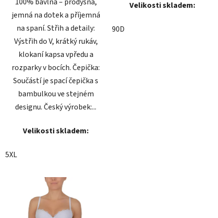
100% bavlna – prodyšná,
Velikosti skladem:
jemná na dotek a příjemná
na spaní. Střih a detaily:
90D
Výstřih do V, krátký rukáv,
klokaní kapsa vpředu a
rozparky v bocích. Čepička:
Součástí je spací čepička s
bambulkou ve stejném
designu. Český výrobek:...
Velikosti skladem:
5XL