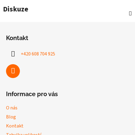
Diskuze
Z
á
Kontakt
p
a
+420 608 704 925
t
í
Informace pro vás
O nás
Blog
Kontakt