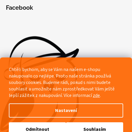
Facebook
Chtěli bychom, aby se Vám na našem e-shopu
nakupovalo co nejlépe. Proto naše stránka používá
soubory cookies. Budeme rádi, pokud s nimi budete
souhlasit a umožníte nám zprostředkovat Vám ještě
lepší zážitek z nakupování.
Více informací
zde
.
Nastavení
Vytvořil Shoptet
Odmítnout
Souhlasím