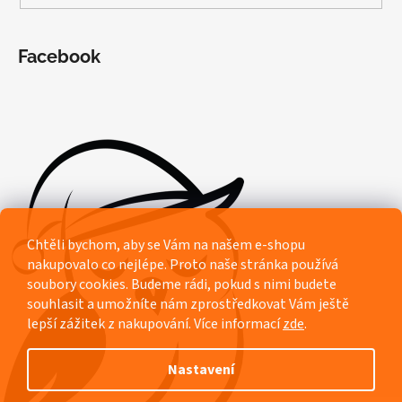
Facebook
Chtěli bychom, aby se Vám na našem e-shopu
nakupovalo co nejlépe. Proto naše stránka používá
soubory cookies. Budeme rádi, pokud s nimi budete
souhlasit a umožníte nám zprostředkovat Vám ještě
lepší zážitek z nakupování.
Více informací
zde
.
Nastavení