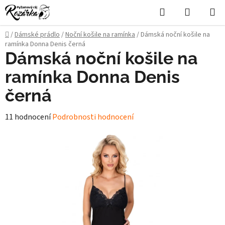
Přejít
Hledat
NÁKUPN
na
KOŠÍK
obsah
Domů
/
Dámské prádlo
/
Noční košile na ramínka
/
Dámská noční košile na
ramínka Donna Denis černá
Dámská noční košile na
ramínka Donna Denis
černá
Průměrné
11 hodnocení
Podrobnosti hodnocení
hodnocení
produktu
je
5,0
z
5
hvězdiček.