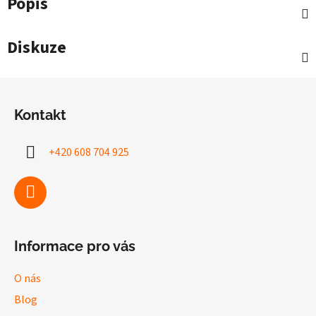
Popis
Diskuze
Z
á
Kontakt
p
a
+420 608 704 925
t
í
Informace pro vás
O nás
Blog