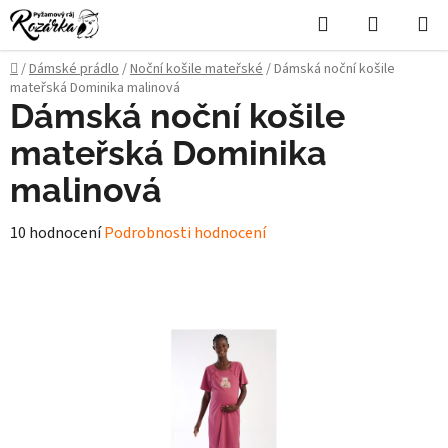
Přejít
Hledat
NÁKUPN
na
KOŠÍK
obsah
Domů
/
Dámské prádlo
/
Noční košile mateřské
/
Dámská noční košile
mateřská Dominika malinová
Dámská noční košile
mateřská Dominika
malinová
Průměrné
10 hodnocení
Podrobnosti hodnocení
hodnocení
produktu
je
5,0
z
5
hvězdiček.