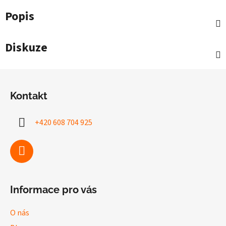
Popis
Diskuze
Z
á
Kontakt
p
a
+420 608 704 925
t
í
Informace pro vás
O nás