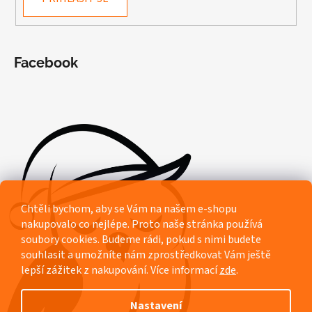
Facebook
Chtěli bychom, aby se Vám na našem e-shopu
nakupovalo co nejlépe. Proto naše stránka používá
soubory cookies. Budeme rádi, pokud s nimi budete
souhlasit a umožníte nám zprostředkovat Vám ještě
lepší zážitek z nakupování.
Více informací
zde
.
Nastavení