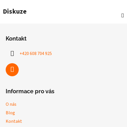
Diskuze
Z
á
Kontakt
p
a
+420 608 704 925
t
í
Informace pro vás
O nás
Blog
Kontakt