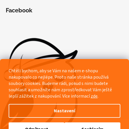
Facebook
Chtěli bychom, aby se Vám na našem e-shopu
nakupovalo co nejlépe. Proto naše stránka používá
soubory cookies. Budeme rádi, pokud s nimi budete
souhlasit a umožníte nám zprostředkovat Vám ještě
lepší zážitek z nakupování.
Více informací
zde
.
Nastavení
Vytvořil Shoptet