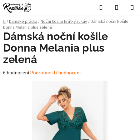
Přejít
Hledat
NÁKUPN
na
KOŠÍK
obsah
Domů
/
Dámské prádlo
/
Noční košile krátký rukáv
/
Dámská noční košile
Donna Melania plus zelená
Dámská noční košile
Donna Melania plus
zelená
Průměrné
6 hodnocení
Podrobnosti hodnocení
hodnocení
produktu
je
5,0
z
5
hvězdiček.