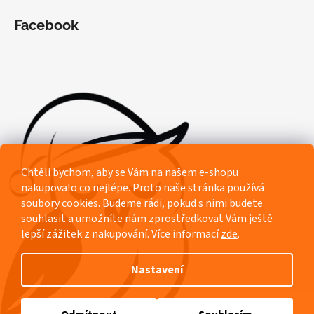
Facebook
Chtěli bychom, aby se Vám na našem e-shopu
nakupovalo co nejlépe. Proto naše stránka používá
soubory cookies. Budeme rádi, pokud s nimi budete
souhlasit a umožníte nám zprostředkovat Vám ještě
lepší zážitek z nakupování.
Více informací
zde
.
Nastavení
Vytvořil Shoptet