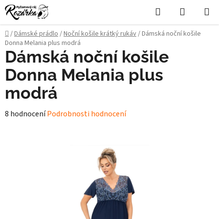
Přejít
Hledat
NÁKUPN
na
KOŠÍK
obsah
Domů
/
Dámské prádlo
/
Noční košile krátký rukáv
/
Dámská noční košile
Donna Melania plus modrá
Dámská noční košile
Donna Melania plus
modrá
Průměrné
8 hodnocení
Podrobnosti hodnocení
hodnocení
produktu
je
4,9
z
5
hvězdiček.