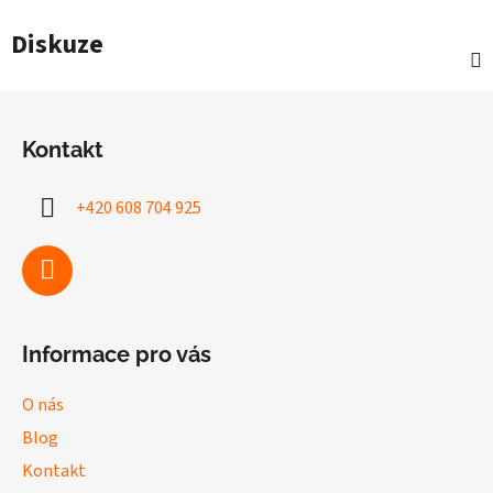
Diskuze
Z
á
Kontakt
p
a
+420 608 704 925
t
í
Informace pro vás
O nás
Blog
Kontakt