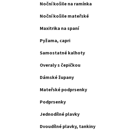
e
Noční košile na ramínka
n
í
Noční košile mateřské
p
a
Maxitrika na spaní
n
Pyžama, capri
e
l
Samostatné kalhoty
Overaly s čepičkou
Dámské župany
Mateřské podprsenky
Podprsenky
Jednodílné plavky
Dvoudílné plavky, tankiny