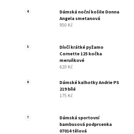
Dámská noční košile Donna
Angela smetanová
950 Kč
Dívčí krátké pyžamo
Cornette 125 kočka
meruňkové
620 Kč
Dámské kalhotky Andrie PS
219 bílé
175 Kč
Dámská sportovní
bambusová podprsenka
07014 tělová