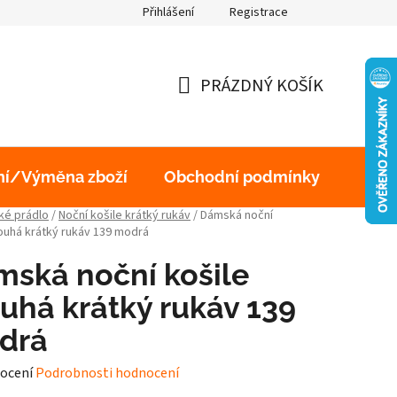
Přihlášení
Registrace
obních údajů
PRÁZDNÝ KOŠÍK
NÁKUPNÍ
KOŠÍK
ní/Výměna zboží
Obchodní podmínky
Podm
é prádlo
/
Noční košile krátký rukáv
/
Dámská noční
louhá krátký rukáv 139 modrá
ská noční košile
uhá krátký rukáv 139
drá
né
ocení
Podrobnosti hodnocení
ení