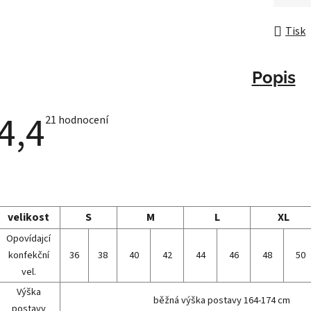
Měrná 
Tisk
Popis
4,4
Průměrné
21 hodnocení
hodnocení
produktu
je
4,4
z
5
hvězdiček.
velikost
S
M
L
XL
Opovídajcí
konfekční
36
38
40
42
44
46
48
50
vel.
Výška
běžná výška postavy 164-174 cm
postavy