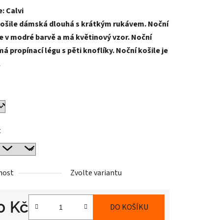
: Calvi
tu
košile dámská dlouhá s krátkým rukávem. Noční
je v modré barvě a má květinový vzor. Noční
má propínací légu s pěti knoflíky. Noční košile je
.
ek.
t
nost
Zvolte variantu
0 Kč
DO KOŠÍKU