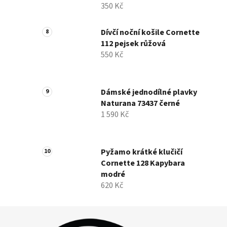
350 Kč
Dívčí noční košile Cornette
112 pejsek růžová
550 Kč
Dámské jednodílné plavky
Naturana 73437 černé
1 590 Kč
Pyžamo krátké klučičí
Cornette 128 Kapybara
modré
620 Kč
Z