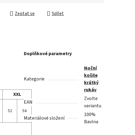
cena:
Zeptat se
Sdílet
Doplňkové parametry
Noční
košile
Kategorie
krátký
rukáv
XXL
Zvolte
EAN
variantu
52
54
100%
Materiálové složení
Bavlna