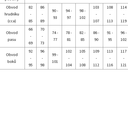
Obvod
82
86
103
108
114
90 -
94 -
98 -
hrudníku
-
-
-
-
-
93
97
102
(cca)
85
89
107
113
119
66
70
Obvod
74 -
78 -
82 -
86 -
91 -
96 -
-
-
pasu
77
81
85
90
95
102
69
73
92
96
102
105
109
113
117
Obvod
99 -
-
-
-
-
-
-
-
boků
101
95
98
104
108
112
116
121