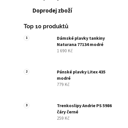
Doprodej zboží
Top 10 produktů
Dámské plavky tankiny
Naturana 77134 modré
1 690 Kč
Pánské plavky Litex 435
modré
779 Kč
Trenkoslipy Andrie PS 5986
čáry černé
259 Kč