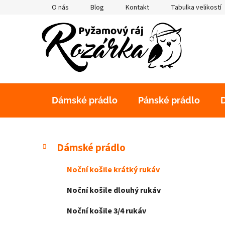
Přejít
O nás
Blog
Kontakt
Tabulka velikostí
na
obsah
Dámské prádlo
Pánské prádlo
P
K
Přeskočit
Dámské prádlo
a
kategorie
o
t
s
Noční košile krátký rukáv
e
t
g
Noční košile dlouhý rukáv
r
o
a
r
Noční košile 3/4 rukáv
i
n