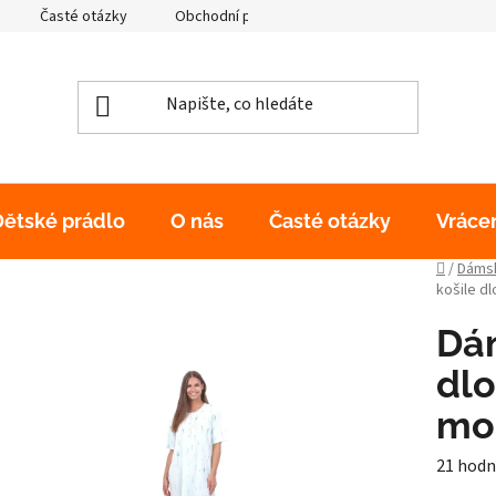
Časté otázky
Obchodní podmínky
Podmínky ochrany os
Dětské prádlo
O nás
Časté otázky
Vráce
Domů
/
Dámsk
košile d
Dám
dlo
mo
Průměr
21 hodn
hodnoc