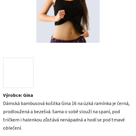
hvězdiček.
Výrobce: Gina
Dámská bambusová
košilka Gina 16 na úzká ramínka je
černá,
prodloužená a
bezešvá. Sama o sobě slouží na spaní,
pod
tričkem i
halenkou zůstává nenápadná a hodí se
pod tmavé
oblečení.