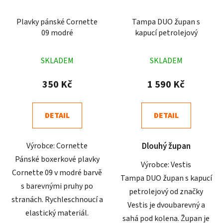
Plavky pánské Cornette
Tampa DUO župan s
09 modré
kapucí petrolejový
Průměrné
Průměrné
SKLADEM
SKLADEM
hodnocení
hodnocení
produktu
produktu
350 Kč
1 590 Kč
je
je
5,0
4,5
DETAIL
DETAIL
z
z
5
5
Výrobce: Cornette
Dlouhý župan
hvězdiček.
hvězdiček.
Pánské boxerkové plavky
Výrobce: Vestis
Cornette 09 v modré barvě
Tampa DUO župan s kapucí
s barevnými pruhy po
petrolejový od značky
stranách. Rychleschnoucí a
Vestis je dvoubarevný a
elastický materiál.
sahá pod kolena. Župan je