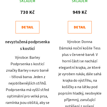
SKLADEM
SKLADEM
hodnocení
hodnocení
produktu
produktu
730 Kč
949 Kč
je
je
4,7
5,0
DETAIL
DETAIL
z
z
5
5
nevyztužená podprsenka
Výrobce: Donna
hvězdiček.
hvězdiček.
Dámská noční košile Tess
s kosticí
plus v červené barvě. V
Výrobce: Barley
horní části se nachází
Podprsenka s kosticí
elegantní krajka, ze které
značky Barley v euro barvě
je vyroben rukáv, dále sahá
- tělová barva. Jeden z
krajka do výstřihu, na
nejoblíbenějších střihů.
košíčky a na látku pod
Podprsenka má vyšší střed
poprsím hladký, neobvykle
optimální pro velká prsa,
příjemný, zaručující
ramínka jsou obšitá, aby se
potěšení z nošení.