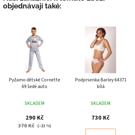
objednávají také:
Pyžamo dětské Cornette
Podprsenka Barley 64371
69 šedé auto
bílá
Průměrné
Průměrné
SKLADEM
SKLADEM
hodnocení
hodnocení
produktu
produktu
290 Kč
730 Kč
je
je
370 Kč
(–21 %)
5,0
5,0