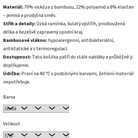
Materiál:
70% viskóza z bambusu, 22% polyamid a
8% elastan
– jemná a
prodyšná směs.
Střih a detaily:
Úzká ramínka, kulatý výstřih,
prodloužená
délka a
bezešvě zapravený spodní kraj.
Bambusové vlákno:
hypoalergenní,
antibakteriální,
antistatické a
s termoregulací.
Dostupnost:
Tato
košilka patří do stálé nabídky a
průběžně ji
doplňujeme.
Údržba:
Praní na 40 °C s
podobnými barvami, žehlení materiál
nepotřebuje.
Barva
Velikost