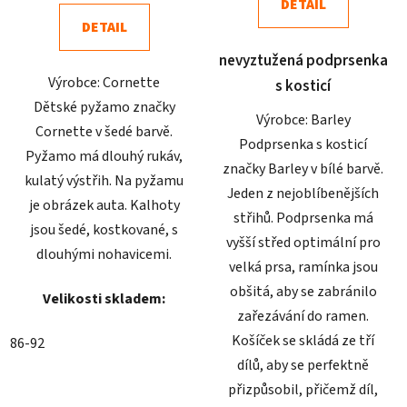
DETAIL
z
z
DETAIL
5
5
nevyztužená podprsenka
hvězdiček.
hvězdiček.
Výrobce: Cornette
s kosticí
Dětské pyžamo značky
Výrobce: Barley
Cornette v šedé barvě.
Podprsenka s kosticí
Pyžamo má dlouhý rukáv,
značky Barley v bílé barvě.
kulatý výstřih. Na pyžamu
Jeden z nejoblíbenějších
je obrázek auta. Kalhoty
střihů. Podprsenka má
jsou šedé, kostkované, s
vyšší střed optimální pro
dlouhými nohavicemi.
velká prsa, ramínka jsou
obšitá, aby se zabránilo
Velikosti skladem:
zařezávání do ramen.
Košíček se skládá ze tří
86-92
dílů, aby se perfektně
přizpůsobil, přičemž díl,