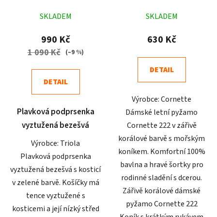
Průměrné
Průměrné
SKLADEM
SKLADEM
hodnocení
hodnocení
produktu
produktu
990 Kč
630 Kč
je
je
1 090 Kč
(–9 %)
5,0
5,0
DETAIL
z
z
DETAIL
5
5
Výrobce: Cornette
hvězdiček.
hvězdiček.
Plavková podprsenka
Dámské letní pyžamo
vyztužená bezešvá
Cornette 222 v zářivě
korálové barvě s mořským
Výrobce: Triola
koníkem. Komfortní 100%
Plavková podprsenka
bavlna a hravé šortky pro
vyztužená bezešvá s kosticí
rodinné sladění s dcerou.
v zelené barvě. Košíčky má
Zářivě korálové dámské
tence vyztužené s
pyžamo Cornette 222
kosticemi a její nízký střed
Koník s krátkým rukávem