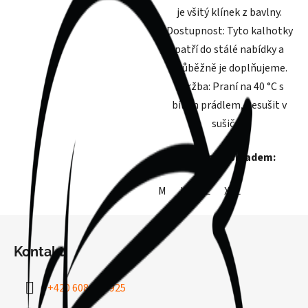
je všitý klínek z bavlny.
Dostupnost: Tyto kalhotky
patří do stálé nabídky a
průběžně je doplňujeme.
Údržba: Praní na 40 °C s
bílým prádlem, nesušit v
sušičce.
Velikosti skladem:
M
L
XL
XXL
Z
á
Kontakt
p
a
+420 608 704 925
t