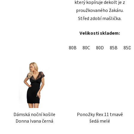
který kopíruje dekolt je z
proužkovaného žakáru.
Střed zdobí mašlička.
Velikosti skladem:
80B
80C
80D
85B
85D
Dámská noční košile
Ponožky Rex 11 tmavě
Donna Ivana černá
šedá melé
Průměrné
Průměrné