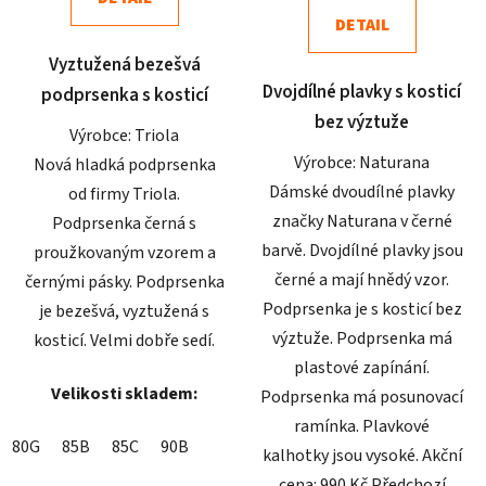
z
z
DETAIL
5
5
Vyztužená bezešvá
hvězdiček.
hvězdiček.
Dvojdílné plavky s kosticí
podprsenka s kosticí
bez výztuže
Výrobce: Triola
Výrobce: Naturana
Nová hladká podprsenka
Dámské dvoudílné plavky
od firmy Triola.
značky Naturana v černé
Podprsenka černá s
barvě. Dvojdílné plavky jsou
proužkovaným vzorem a
černé a mají hnědý vzor.
černými pásky. Podprsenka
Podprsenka je s kosticí bez
je bezešvá, vyztužená s
výztuže. Podprsenka má
kosticí. Velmi dobře sedí.
plastové zapínání.
Velikosti skladem:
Podprsenka má posunovací
ramínka. Plavkové
80G
85B
85C
90B
kalhotky jsou vysoké. Akční
cena: 990 Kč Předchozí