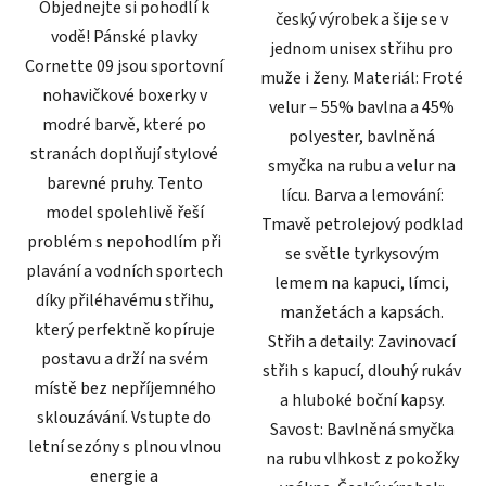
Objednejte si pohodlí k
český výrobek a šije se v
vodě! Pánské plavky
jednom unisex střihu pro
Cornette 09 jsou sportovní
muže i ženy. Materiál: Froté
nohavičkové boxerky v
velur – 55% bavlna a 45%
modré barvě, které po
polyester, bavlněná
stranách doplňují stylové
smyčka na rubu a velur na
barevné pruhy. Tento
lícu. Barva a lemování:
model spolehlivě řeší
Tmavě petrolejový podklad
problém s nepohodlím při
se světle tyrkysovým
plavání a vodních sportech
lemem na kapuci, límci,
díky přiléhavému střihu,
manžetách a kapsách.
který perfektně kopíruje
Střih a detaily: Zavinovací
postavu a drží na svém
střih s kapucí, dlouhý rukáv
místě bez nepříjemného
a hluboké boční kapsy.
sklouzávání. Vstupte do
Savost: Bavlněná smyčka
letní sezóny s plnou vlnou
na rubu vlhkost z pokožky
energie a