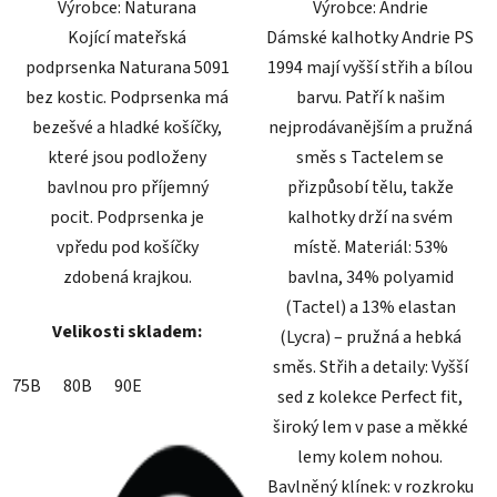
Výrobce: Naturana
Výrobce: Andrie
hvězdiček.
hvězdiček.
Kojící mateřská
Dámské kalhotky Andrie PS
podprsenka Naturana 5091
1994 mají vyšší střih a bílou
bez kostic. Podprsenka má
barvu. Patří k našim
bezešvé a hladké košíčky,
nejprodávanějším a pružná
které jsou podloženy
směs s Tactelem se
bavlnou pro příjemný
přizpůsobí tělu, takže
pocit. Podprsenka je
kalhotky drží na svém
vpředu pod košíčky
místě. Materiál: 53%
zdobená krajkou.
bavlna, 34% polyamid
(Tactel) a 13% elastan
Velikosti skladem:
(Lycra) – pružná a hebká
směs. Střih a detaily: Vyšší
75B
80B
90E
sed z kolekce Perfect fit,
široký lem v pase a měkké
lemy kolem nohou.
Bavlněný klínek: v rozkroku