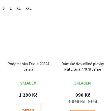
S
L
XL
XXL
Podprsenka Triola 29824
Dámské dvoudílné plavky
černá
Naturana 77078 černé
Průměrné
Průměrné
SKLADEM
SKLADEM
hodnocení
hodnocení
produktu
produktu
1 290 Kč
990 Kč
je
je
1 090 Kč
(–9 %)
5,0
4,6
DETAIL