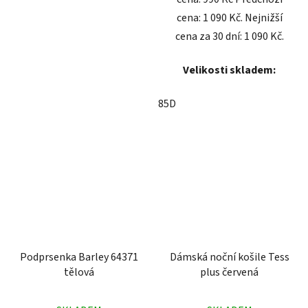
cena: 1 090 Kč. Nejnižší
cena za 30 dní: 1 090 Kč.
Velikosti skladem:
85D
Podprsenka Barley 64371
Dámská noční košile Tess
tělová
plus červená
Průměrné
Průměrné