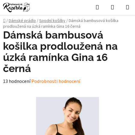
Přejít
Hledat
NÁKUPN
na
KOŠÍK
obsah
Domů
/
Dámské prádlo
/
Spodní košilky
/
Dámská bambusová košilka
prodloužená na úzká ramínka Gina 16 černá
Dámská bambusová
košilka prodloužená na
úzká ramínka Gina 16
černá
Průměrné
13 hodnocení
Podrobnosti hodnocení
hodnocení
produktu
je
4,8
z
5