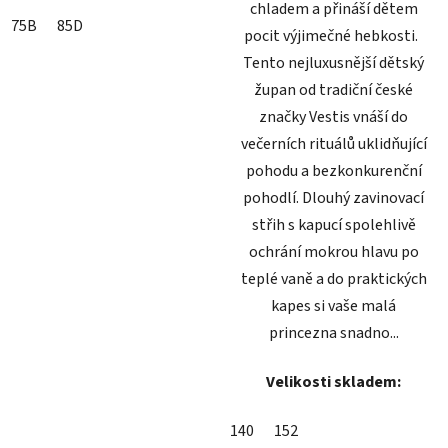
chladem a přináší dětem
75B
85D
pocit výjimečné hebkosti.
Tento nejluxusnější dětský
župan od tradiční české
značky Vestis vnáší do
večerních rituálů uklidňující
pohodu a bezkonkurenční
pohodlí. Dlouhý zavinovací
střih s kapucí spolehlivě
ochrání mokrou hlavu po
teplé vaně a do praktických
kapes si vaše malá
princezna snadno...
Velikosti skladem:
140
152