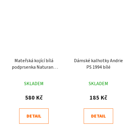
Mateřská kojící bílá
Dámské kalhotky Andrie
podprsenka Naturana
PS 1994 bílé
5091
Průměrné
Průměrné
SKLADEM
SKLADEM
hodnocení
hodnocení
produktu
produktu
580 Kč
185 Kč
je
je
4,8
4,6
DETAIL
DETAIL
z
z
5
5