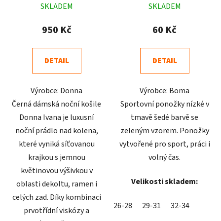
SKLADEM
SKLADEM
hodnocení
hodnocení
produktu
produktu
950 Kč
60 Kč
je
je
4,7
5,0
DETAIL
DETAIL
z
z
5
5
Výrobce: Donna
Výrobce: Boma
hvězdiček.
hvězdiček.
Černá dámská noční košile
Sportovní ponožky nízké v
Donna Ivana je luxusní
tmavě šedé barvě se
noční prádlo nad kolena,
zeleným vzorem. Ponožky
které vyniká síťovanou
vytvořené pro sport, práci i
krajkou s jemnou
volný čas.
květinovou výšivkou v
Velikosti skladem:
oblasti dekoltu, ramen i
celých zad. Díky kombinaci
26-28
29-31
32-34
prvotřídní viskózy a