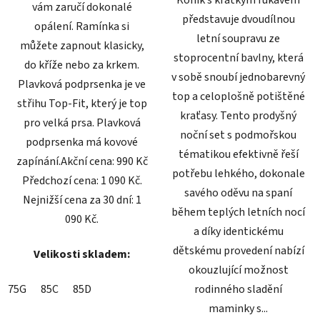
vám zaručí dokonalé
představuje dvoudílnou
opálení. Ramínka si
letní soupravu ze
můžete zapnout klasicky,
stoprocentní bavlny, která
do kříže nebo za krkem.
v sobě snoubí jednobarevný
Plavková podprsenka je ve
top a celoplošně potištěné
střihu Top-Fit, který je top
kraťasy. Tento prodyšný
pro velká prsa. Plavková
noční set s podmořskou
podprsenka má kovové
tématikou efektivně řeší
zapínání.Akční cena: 990 Kč
potřebu lehkého, dokonale
Předchozí cena: 1 090 Kč.
savého oděvu na spaní
Nejnižší cena za 30 dní: 1
během teplých letních nocí
090 Kč.
a díky identickému
dětskému provedení nabízí
Velikosti skladem:
okouzlující možnost
75G
85C
85D
rodinného sladění
maminky s...