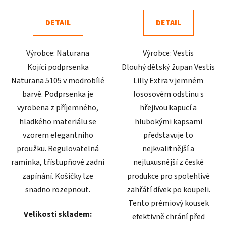
4,9
4,6
DETAIL
DETAIL
z
z
5
5
Výrobce: Naturana
Výrobce: Vestis
hvězdiček.
hvězdiček.
Kojící podprsenka
Dlouhý dětský župan Vestis
Naturana 5105 v modrobílé
Lilly Extra v jemném
barvě. Podprsenka je
lososovém odstínu s
vyrobena z příjemného,
hřejivou kapucí a
hladkého materiálu se
hlubokými kapsami
vzorem elegantního
představuje to
proužku. Regulovatelná
nejkvalitnější a
ramínka, třístupňové zadní
nejluxusnější z české
zapínání. Košíčky lze
produkce pro spolehlivé
snadno rozepnout.
zahřátí dívek po koupeli.
Tento prémiový kousek
Velikosti skladem:
efektivně chrání před