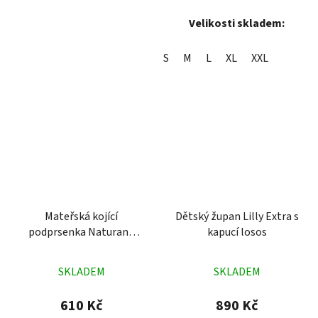
Velikosti skladem:
S
M
L
XL
XXL
Mateřská kojící
Dětský župan Lilly Extra s
podprsenka Naturana
kapucí losos
5105 modrobílá
Průměrné
Průměrné
SKLADEM
SKLADEM
hodnocení
hodnocení
produktu
produktu
610 Kč
890 Kč
je
je