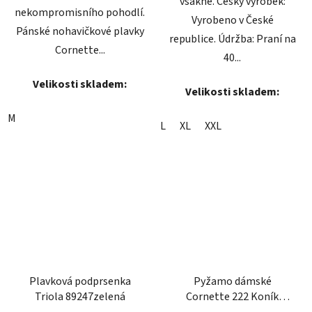
vsákne. Český výrobek:
nekompromisního pohodlí.
Vyrobeno v České
Pánské nohavičkové plavky
republice. Údržba: Praní na
Cornette...
40...
Velikosti skladem:
Velikosti skladem:
M
L
XL
XXL
Plavková podprsenka
Pyžamo dámské
Triola 89247zelená
Cornette 222 Koník
korálové