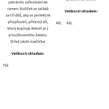
zabránilo zařezávání do
ramen. Košíček se skládá
Velikosti skladem:
ze tří dílů, aby se perfektně
přizpůsobil, přičemž díl,
4XL
6XL
který kopíruje dekolt je z
proužkovaného žakáru.
Střed zdobí mašlička.
Velikosti skladem:
75E