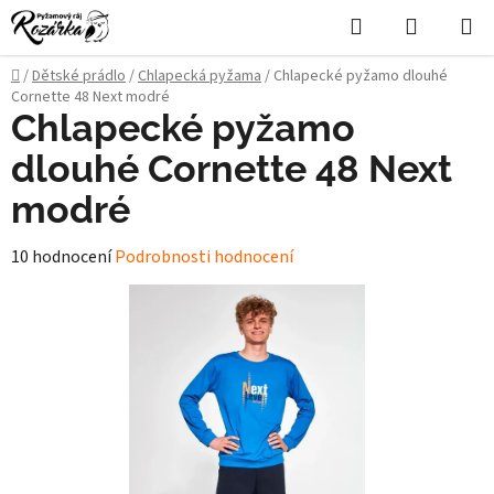
Přejít
Hledat
NÁKUPN
na
KOŠÍK
obsah
Domů
/
Dětské prádlo
/
Chlapecká pyžama
/
Chlapecké pyžamo dlouhé
Cornette 48 Next modré
Chlapecké pyžamo
dlouhé Cornette 48 Next
modré
Průměrné
10 hodnocení
Podrobnosti hodnocení
hodnocení
produktu
je
4,7
z
5
hvězdiček.