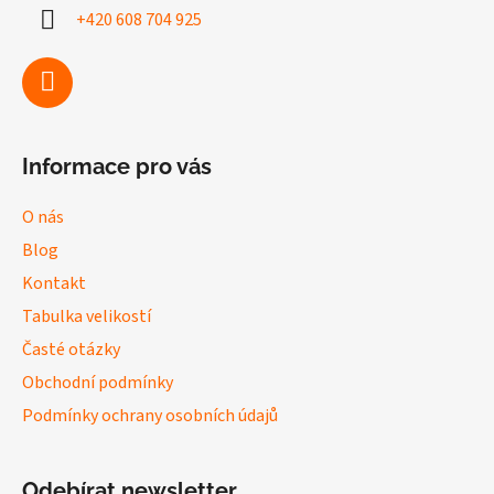
a
+420 608 704 925
t
í
Informace pro vás
O nás
Blog
Kontakt
Tabulka velikostí
Časté otázky
Obchodní podmínky
Podmínky ochrany osobních údajů
Odebírat newsletter