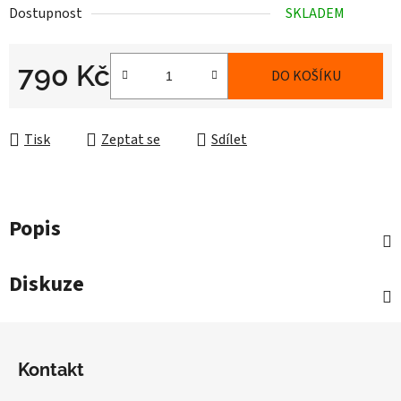
Dostupnost
SKLADEM
790 Kč
DO KOŠÍKU
Měrná cena:
Tisk
Zeptat se
Sdílet
Popis
Diskuze
Z
á
Kontakt
p