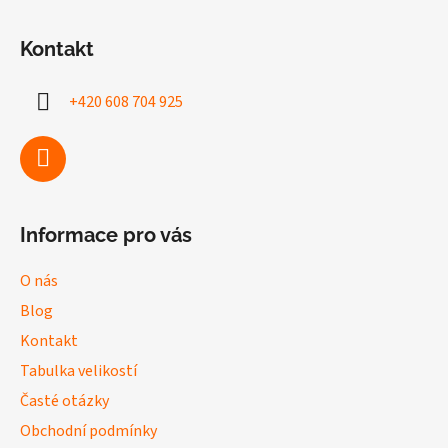
Z
á
Kontakt
p
a
+420 608 704 925
t
í
Informace pro vás
O nás
Blog
Kontakt
Tabulka velikostí
Časté otázky
Obchodní podmínky