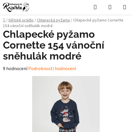
Přejít
Hledat
NÁKUPN
na
KOŠÍK
obsah
Domů
/
Dětské prádlo
/
Chlapecká pyžama
/
Chlapecké pyžamo Cornette
154 vánoční sněhulák modré
Chlapecké pyžamo
Cornette 154 vánoční
sněhulák modré
Průměrné
9 hodnocení
Podrobnosti hodnocení
hodnocení
produktu
je
5,0
z
5
hvězdiček.