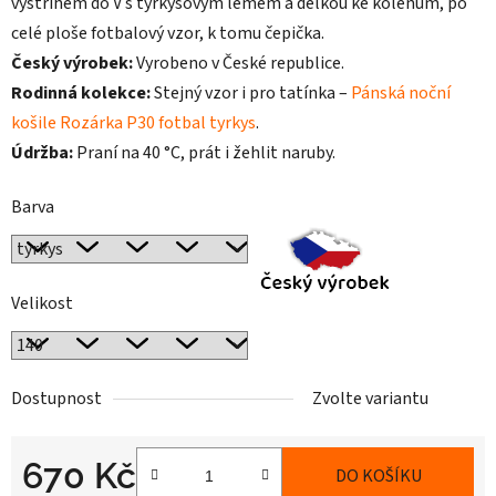
výstřihem do V s tyrkysovým lemem a délkou ke kolenům, po
celé ploše fotbalový vzor, k tomu čepička.
Český výrobek:
Vyrobeno v České republice.
Rodinná kolekce:
Stejný vzor i pro tatínka –
Pánská noční
košile Rozárka P30 fotbal tyrkys
.
Údržba:
Praní na 40 °C, prát i žehlit naruby.
Barva
Velikost
Dostupnost
Zvolte variantu
670 Kč
DO KOŠÍKU