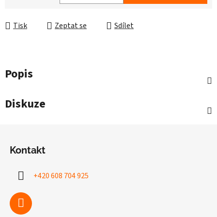
Měrná cena:
Tisk
Zeptat se
Sdílet
Popis
Diskuze
Z
á
Kontakt
p
a
+420 608 704 925
t
í