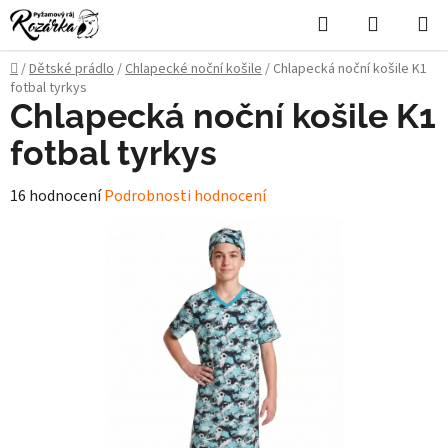
Přejít
Hledat
NÁKUPN
na
KOŠÍK
obsah
Domů
/
Dětské prádlo
/
Chlapecké noční košile
/
Chlapecká noční košile K1
fotbal tyrkys
Chlapecká noční košile K1
fotbal tyrkys
Průměrné
16 hodnocení
Podrobnosti hodnocení
hodnocení
produktu
je
4,9
z
5
hvězdiček.