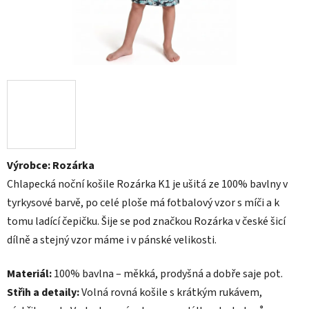
Výrobce: Rozárka
Chlapecká noční košile Rozárka K1 je ušitá ze 100% bavlny v
tyrkysové barvě, po celé ploše má fotbalový vzor s míči a k
tomu ladící čepičku. Šije se pod značkou Rozárka v české šicí
dílně a stejný vzor máme i v pánské velikosti.
Materiál:
100% bavlna – měkká, prodyšná a dobře saje pot.
Střih a detaily:
Volná rovná košile s krátkým rukávem,