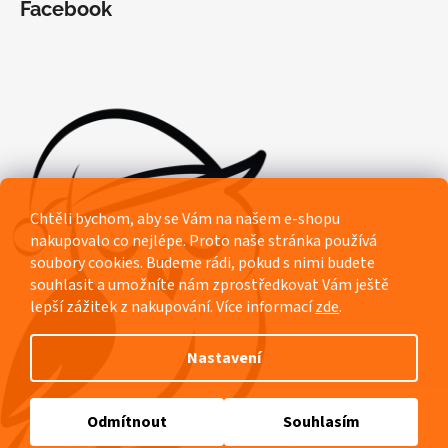
Facebook
Chtěli bychom, aby se Vám na našem e-shopu
nakupovalo co nejlépe. Proto naše stránka používá
soubory cookies. Budeme rádi, pokud s nimi budete
souhlasit a umožníte nám zprostředkovat Vám ještě
lepší zážitek z nakupování.
Více informací
zde
.
Nastavení
Vytvořil Shoptet
Odmítnout
Souhlasím
Copyright 2026
Pyžamový ráj Rozárka
. Všechna práva