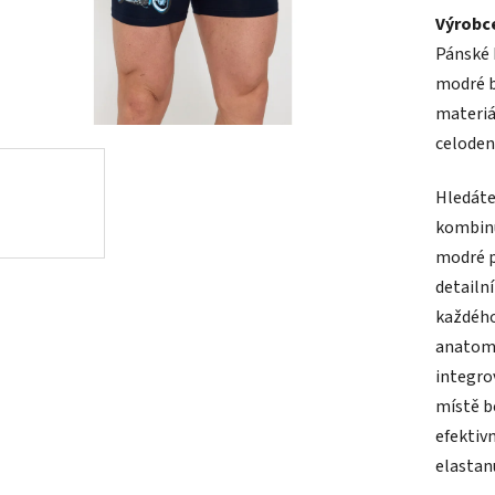
Výrobc
produk
Pánské 
je
modré b
5,0
materiá
z
celoden
5
hvězdič
Hledáte
kombinu
modré p
detailn
každého
anatomi
integro
místě b
efektiv
elastan