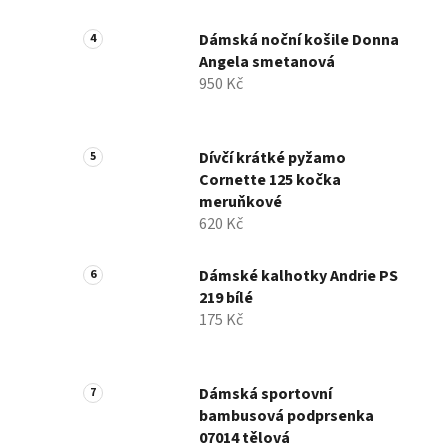
Dámská noční košile Donna
Angela smetanová
950 Kč
Dívčí krátké pyžamo
Cornette 125 kočka
meruňkové
620 Kč
Dámské kalhotky Andrie PS
219 bílé
175 Kč
Dámská sportovní
bambusová podprsenka
07014 tělová