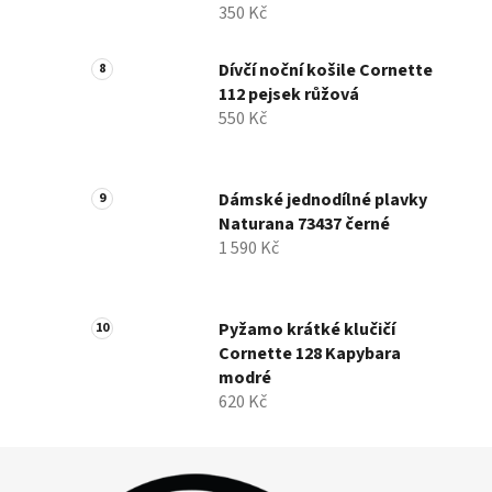
350 Kč
Dívčí noční košile Cornette
112 pejsek růžová
550 Kč
Dámské jednodílné plavky
Naturana 73437 černé
1 590 Kč
Pyžamo krátké klučičí
Cornette 128 Kapybara
modré
620 Kč
Z