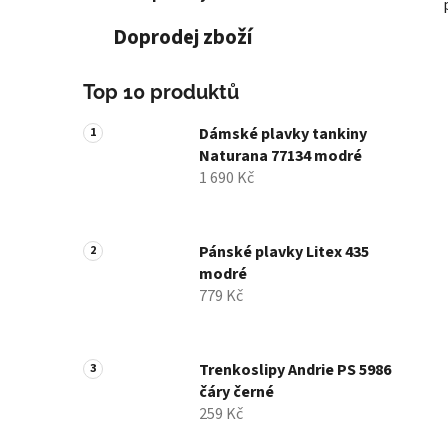
Doprodej zboží
Top 10 produktů
Dámské plavky tankiny
Naturana 77134 modré
1 690 Kč
Pánské plavky Litex 435
modré
779 Kč
Trenkoslipy Andrie PS 5986
čáry černé
259 Kč