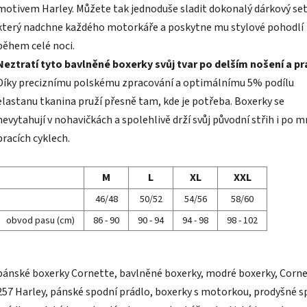
motivem Harley. Můžete tak jednoduše sladit dokonalý dárkový set
který nadchne každého motorkáře a poskytne mu stylové pohodlí
během celé noci.
Neztratí tyto bavlněné boxerky svůj tvar po delším nošení a pr
Díky preciznímu polskému zpracování a optimálnímu 5% podílu
elastanu tkanina pruží přesně tam, kde je potřeba. Boxerky se
nevytahují v nohavičkách a spolehlivě drží svůj původní střih i po 
pracích cyklech.
M
L
XL
XXL
46/48
50/52
54/56
58/60
obvod pasu (cm)
86 - 90
90 - 94
94 - 98
98 - 102
pánské boxerky Cornette, bavlněné boxerky, modré boxerky, Corn
257 Harley, pánské spodní prádlo, boxerky s motorkou, prodyšné s