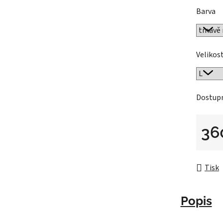
Barva
Velikos
Dostup
36
Měrná 
Tisk
Popis