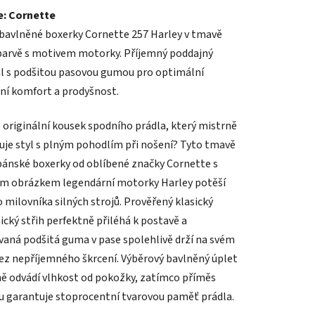
e: Cornette
tu
bavlněné boxerky Cornette 257 Harley v tmavě
arvě s motivem motorky. Příjemný poddajný
l s podšitou pasovou gumou pro optimální
ní komfort a prodyšnost.
ek.
 originální kousek spodního prádla, který mistrně
je styl s plným pohodlím při nošení? Tyto tmavě
ánské boxerky od oblíbené značky Cornette s
ím obrázkem legendární motorky Harley potěší
 milovníka silných strojů. Prověřený klasický
cký střih perfektně přiléhá k postavě a
vaná podšitá guma v pase spolehlivě drží na svém
ez nepříjemného škrcení. Výběrový bavlněný úplet
ně odvádí vlhkost od pokožky, zatímco příměs
u garantuje stoprocentní tvarovou paměť prádla.