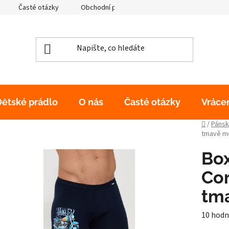
Časté otázky
Obchodní podmínky
Podmínky ochrany os
Dětské prádlo
O nás
Časté otázky
Vráce
Domů
/
Pánsk
tmavě m
Bo
Cor
tm
Průměr
10 hodn
hodnoc