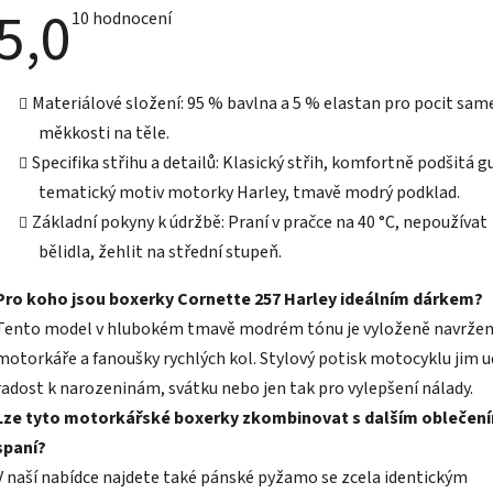
5,0
Průměrné
10 hodnocení
hodnocení
produktu
je
5,0
Materiálové složení: 95 % bavlna a 5 % elastan pro pocit sa
z
5
měkkosti na těle.
hvězdiček.
Specifika střihu a detailů: Klasický střih, komfortně podšitá 
tematický motiv motorky Harley, tmavě modrý podklad.
Základní pokyny k údržbě: Praní v pračce na 40 °C, nepoužívat
bělidla, žehlit na střední stupeň.
Pro koho jsou boxerky Cornette 257 Harley ideálním dárkem?
Tento model v hlubokém tmavě modrém tónu je vyloženě navržen
motorkáře a fanoušky rychlých kol. Stylový potisk motocyklu jim u
radost k narozeninám, svátku nebo jen tak pro vylepšení nálady.
Lze tyto motorkářské boxerky zkombinovat s dalším oblečen
spaní?
V naší nabídce najdete také pánské pyžamo se zcela identickým