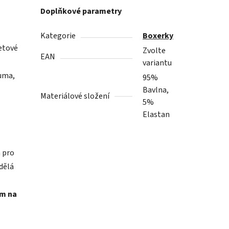
Doplňkové parametry
Kategorie
Boxerky
metové
Zvolte
EAN
variantu
guma,
95%
Bavlna,
Materiálové složení
5%
Elastan
 pro
dělá
ím na