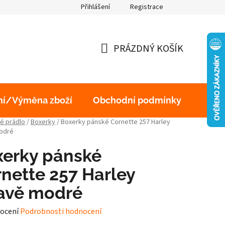
Přihlášení
Registrace
obních údajů
PRÁZDNÝ KOŠÍK
NÁKUPNÍ
KOŠÍK
ní/Výměna zboží
Obchodní podmínky
Podm
é prádlo
/
Boxerky
/
Boxerky pánské Cornette 257 Harley
odré
xerky pánské
nette 257 Harley
avě modré
né
ocení
Podrobnosti hodnocení
ení