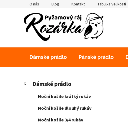
Přejít
O nás
Blog
Kontakt
Tabulka velikostí
na
obsah
Dámské prádlo
Pánské prádlo
P
K
Přeskočit
Dámské prádlo
a
kategorie
o
t
s
Noční košile krátký rukáv
e
t
g
Noční košile dlouhý rukáv
r
o
a
r
Noční košile 3/4 rukáv
i
n