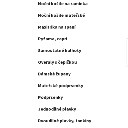
e
Noční košile na ramínka
n
í
Noční košile mateřské
p
a
Maxitrika na spaní
n
Pyžama, capri
e
l
Samostatné kalhoty
Overaly s čepičkou
Dámské župany
Mateřské podprsenky
Podprsenky
Jednodílné plavky
Dvoudílné plavky, tankiny