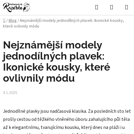
Přejít
Hledat
NÁKUPN
na
KOŠÍK
obsah
Domů
/
Blog
/
Nejznámější modely jednodílných plavek: Ikonické kousky,
které ovlivnily módu
Nejznámější modely
jednodílných plavek:
Ikonické kousky, které
ovlivnily módu
4.1.2025
Jednodílné plavky jsou nadčasová klasika. Za posledních sto let
prošly cestou od těžkého vlněného úboru zahalujícího půl těla
až k elegantnímu, tvarujícímu kousku, který dnes na pláži i u