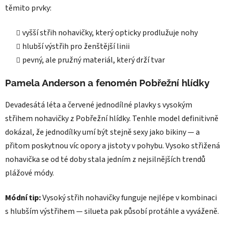
těmito prvky:
vyšší střih nohavičky, který opticky prodlužuje nohy
hlubší výstřih pro ženštější linii
pevný, ale pružný materiál, který drží tvar
Pamela Anderson a fenomén Pobřežní hlídky
Devadesátá léta a červené jednodílné plavky s vysokým
střihem nohavičky z Pobřežní hlídky. Tenhle model definitivně
dokázal, že jednodílky umí být stejně sexy jako bikiny — a
přitom poskytnou víc opory a jistoty v pohybu. Vysoko střižená
nohavička se od té doby stala jedním z nejsilnějších trendů
plážové módy.
Módní tip:
Vysoký střih nohavičky funguje nejlépe v kombinaci
s hlubším výstřihem — silueta pak působí protáhle a vyváženě.