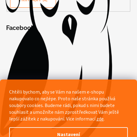
Facebook
Chtěli bychom, aby se Vám na našem e-shopu
nakupovalo co nejlépe. Proto naše stránka používá
soubory cookies. Budeme rádi, pokud s nimi budete
souhlasit a umožníte nám zprostředkovat Vám ještě
lepší zážitek z nakupování.
Více informací
zde
.
Nastavení