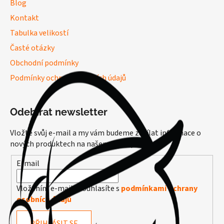
Blog
Kontakt
Tabulka velikostí
Časté otázky
Obchodní podmínky
Podmínky ochrany osobních údajů
Odebírat newsletter
Vložte svůj e-mail a my vám budeme zasílat informace o
nových produktech na našem e-shopu.
E-mail
Vložením e-mailu souhlasíte s
podmínkami ochrany
osobních údajů
PŘIHLÁSIT SE