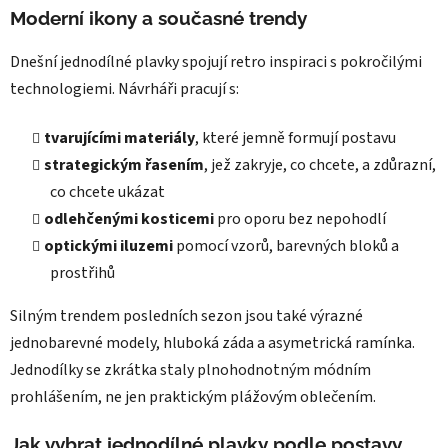
Moderní ikony a současné trendy
Dnešní jednodílné plavky spojují retro inspiraci s pokročilými
technologiemi. Návrháři pracují s:
tvarujícími materiály
, které jemně formují postavu
strategickým řasením
, jež zakryje, co chcete, a zdůrazní,
co chcete ukázat
odlehčenými kosticemi
pro oporu bez nepohodlí
optickými iluzemi
pomocí vzorů, barevných bloků a
prostřihů
Silným trendem posledních sezon jsou také výrazné
jednobarevné modely, hluboká záda a asymetrická ramínka.
Jednodílky se zkrátka staly plnohodnotným módním
prohlášením, ne jen praktickým plážovým oblečením.
Jak vybrat jednodílné plavky podle postavy