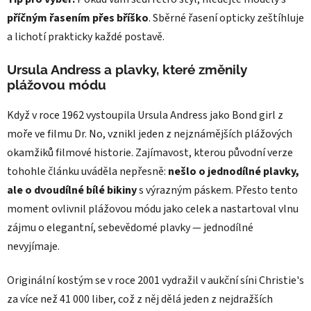
příčným řasením přes bříško
. Sběrné řasení opticky zeštíhluje
a lichotí prakticky každé postavě.
Ursula Andress a plavky, které změnily
plážovou módu
Když v roce 1962 vystoupila Ursula Andress jako Bond girl z
moře ve filmu Dr. No, vznikl jeden z nejznámějších plážových
okamžiků filmové historie. Zajímavost, kterou původní verze
tohohle článku uváděla nepřesně:
nešlo o jednodílné plavky,
ale o dvoudílné bílé bikiny
s výrazným páskem. Přesto tento
moment ovlivnil plážovou módu jako celek a nastartoval vlnu
zájmu o elegantní, sebevědomé plavky — jednodílné
nevyjímaje.
Originální kostým se v roce 2001 vydražil v aukční síni Christie's
za více než 41 000 liber, což z něj dělá jeden z nejdražších