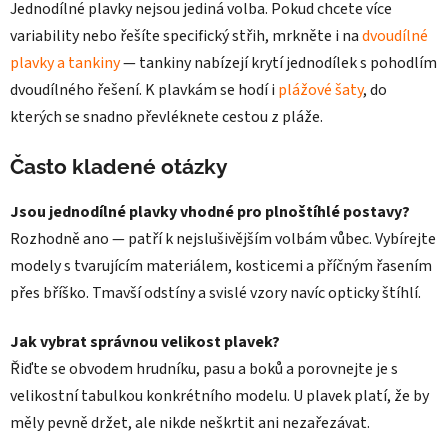
Jednodílné plavky nejsou jediná volba. Pokud chcete více
variability nebo řešíte specifický střih, mrkněte i na
dvoudílné
plavky a tankiny
— tankiny nabízejí krytí jednodílek s pohodlím
dvoudílného řešení. K plavkám se hodí i
plážové šaty
, do
kterých se snadno převléknete cestou z pláže.
Často kladené otázky
Jsou jednodílné plavky vhodné pro plnoštíhlé postavy?
Rozhodně ano — patří k nejslušivějším volbám vůbec. Vybírejte
modely s tvarujícím materiálem, kosticemi a příčným řasením
přes bříško. Tmavší odstíny a svislé vzory navíc opticky štíhlí.
Jak vybrat správnou velikost plavek?
Řiďte se obvodem hrudníku, pasu a boků a porovnejte je s
velikostní tabulkou konkrétního modelu. U plavek platí, že by
měly pevně držet, ale nikde neškrtit ani nezařezávat.