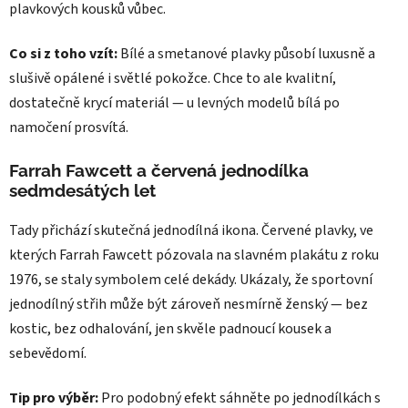
plavkových kousků vůbec.
Co si z toho vzít:
Bílé a smetanové plavky působí luxusně a
slušivě opálené i světlé pokožce. Chce to ale kvalitní,
dostatečně krycí materiál — u levných modelů bílá po
namočení prosvítá.
Farrah Fawcett a červená jednodílka
sedmdesátých let
Tady přichází skutečná jednodílná ikona. Červené plavky, ve
kterých Farrah Fawcett pózovala na slavném plakátu z roku
1976, se staly symbolem celé dekády. Ukázaly, že sportovní
jednodílný střih může být zároveň nesmírně ženský — bez
kostic, bez odhalování, jen skvěle padnoucí kousek a
sebevědomí.
Tip pro výběr:
Pro podobný efekt sáhněte po jednodílkách s