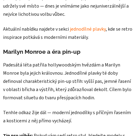
udržely své místo — dnes je vnímáme jako nejuniverzálnější a
nejvíce lichotivou volbu vůbec.
Aktuální nabídku najdete v sekci
jednodílné plavky
, kde se retro
inspirace potkává s moderními materiály.
Marilyn Monroe a éra pin-up
Padesátá léta patřila hollywoodským hvězdám a Marilyn
Monroe byla jejich královnou. Jednodílné plavky té doby
definoval charakteristický pin-up střih: vyšší pas, jemné řasení
v oblasti břicha a výstřih, který zdůrazňoval dekolt. Cílem bylo
formovat siluetu do tvaru přesýpacích hodin.
Tenhle odkaz žije dál — moderní jednodílky s příčným řasením
a kosticemi z něj přímo vycházejí.
Tip pro výběr:
Pokud vám sedí retro styl, hledejte modely s