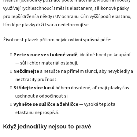
využívají rychleschnoucí směsi s elastanem, silikonové pásky
pro lepší držení a někdy i UV ochranu. Čím vyšší podíl elastanu,
tím lépe plavky drží tvar a nedeformují se.
Životnost plavek přitom nejvíc ovlivní správná péče:
Perte v ruce ve studené vodě
, ideálně hned po koupání
— sůl i chlor materiál oslabují.
Neždímejte
a nesušte na přímém slunci, aby nevybledly a
neztratily pružnost.
Střídejte více kusů
během dovolené, ať mají plavky čas
uschnout a odpočinout si.
Vyhněte se sušičce a žehličce
— vysoká teplota
elastanu neprospívá.
Když jednodílky nejsou to pravé