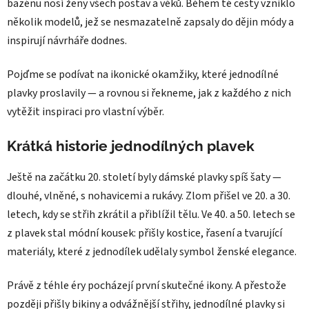
bazénu nosí ženy všech postav a věků. Během té cesty vzniklo
několik modelů, jež se nesmazatelně zapsaly do dějin módy a
inspirují návrháře dodnes.
Pojďme se podívat na ikonické okamžiky, které jednodílné
plavky proslavily — a rovnou si řekneme, jak z každého z nich
vytěžit inspiraci pro vlastní výběr.
Krátká historie jednodílných plavek
Ještě na začátku 20. století byly dámské plavky spíš šaty —
dlouhé, vlněné, s nohavicemi a rukávy. Zlom přišel ve 20. a 30.
letech, kdy se střih zkrátil a přiblížil tělu. Ve 40. a 50. letech se
z plavek stal módní kousek: přišly kostice, řasení a tvarující
materiály, které z jednodílek udělaly symbol ženské elegance.
Právě z téhle éry pocházejí první skutečné ikony. A přestože
později přišly bikiny a odvážnější střihy, jednodílné plavky si