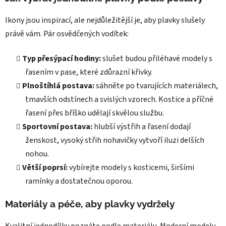
Ikony jsou inspirací, ale nejdůležitější je, aby plavky slušely
právě vám. Pár osvědčených vodítek:
Typ přesýpací hodiny:
slušet budou přiléhavé modely s
řasením v pase, které zdůrazní křivky.
Plnoštíhlá postava:
sáhněte po tvarujících materiálech,
tmavších odstínech a svislých vzorech. Kostice a příčné
řasení přes bříško udělají skvělou službu.
Sportovní postava:
hlubší výstřih a řasení dodají
ženskost, vysoký střih nohavičky vytvoří iluzi delších
nohou.
Větší poprsí:
vybírejte modely s kosticemi, širšími
ramínky a dostatečnou oporou.
Materiály a péče, aby plavky vydržely
Kvalitní jednodílky poznáte podle materiálu. Moderní modely