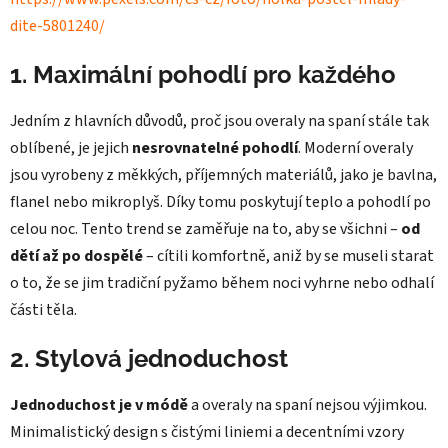
dite-5801240/
1. Maximální pohodlí pro každého
Jedním z hlavních důvodů, proč jsou overaly na spaní stále tak
oblíbené, je jejich
nesrovnatelné pohodlí
. Moderní overaly
jsou vyrobeny z měkkých, příjemných materiálů, jako je bavlna,
flanel nebo mikroplyš. Díky tomu poskytují teplo a pohodlí po
celou noc. Tento trend se zaměřuje na to, aby se všichni –
od
dětí až po dospělé
– cítili komfortně, aniž by se museli starat
o to, že se jim tradiční pyžamo během noci vyhrne nebo odhalí
části těla.
2. Stylová jednoduchost
Jednoduchost je v módě
a overaly na spaní nejsou výjimkou.
Minimalistický design s čistými liniemi a decentními vzory