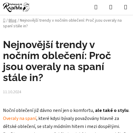
Přejít
Hledat
NÁKUPN
na
KOŠÍK
obsah
Domů
/
Blog
/
Nejnovější trendy v nočním oblečení: Proč jsou overaly na
spaní stále in?
Nejnovější trendy v
nočním oblečení: Proč
jsou overaly na spaní
stále in?
11.10.2024
Noční oblečení již dávno není jen o komfortu,
ale také o stylu
.
Overaly na spaní
, které kdysi bývaly považovány hlavně za
dětské oblečení, se staly módním hitem i mezi dospělými.