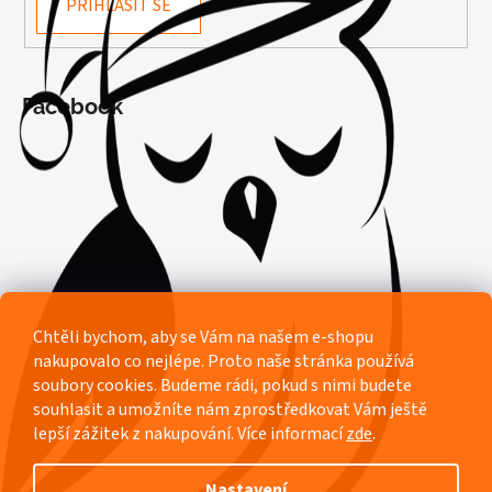
PŘIHLÁSIT SE
Facebook
Chtěli bychom, aby se Vám na našem e-shopu
nakupovalo co nejlépe. Proto naše stránka používá
soubory cookies. Budeme rádi, pokud s nimi budete
souhlasit a umožníte nám zprostředkovat Vám ještě
lepší zážitek z nakupování.
Více informací
zde
.
Nastavení