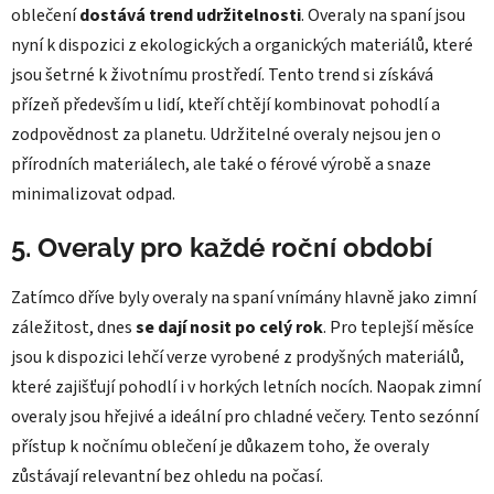
oblečení
dostává trend udržitelnosti
. Overaly na spaní jsou
nyní k dispozici z ekologických a organických materiálů, které
jsou šetrné k životnímu prostředí. Tento trend si získává
přízeň především u lidí, kteří chtějí kombinovat pohodlí a
zodpovědnost za planetu. Udržitelné overaly nejsou jen o
přírodních materiálech, ale také o férové výrobě a snaze
minimalizovat odpad.
5. Overaly pro každé roční období
Zatímco dříve byly overaly na spaní vnímány hlavně jako zimní
záležitost, dnes
se dají nosit po celý rok
. Pro teplejší měsíce
jsou k dispozici lehčí verze vyrobené z prodyšných materiálů,
které zajišťují pohodlí i v horkých letních nocích. Naopak zimní
overaly jsou hřejivé a ideální pro chladné večery. Tento sezónní
přístup k nočnímu oblečení je důkazem toho, že overaly
zůstávají relevantní bez ohledu na počasí.