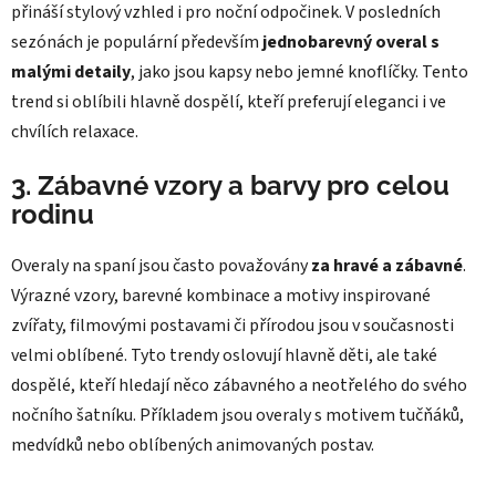
přináší stylový vzhled i pro noční odpočinek. V posledních
sezónách je populární především
jednobarevný overal s
malými detaily
, jako jsou kapsy nebo jemné knoflíčky. Tento
trend si oblíbili hlavně dospělí, kteří preferují eleganci i ve
chvílích relaxace.
3. Zábavné vzory a barvy pro celou
rodinu
Overaly na spaní jsou často považovány
za
hravé a zábavné
.
Výrazné vzory, barevné kombinace a motivy inspirované
zvířaty, filmovými postavami či přírodou jsou v současnosti
velmi oblíbené. Tyto trendy oslovují hlavně děti, ale také
dospělé, kteří hledají něco zábavného a neotřelého do svého
nočního šatníku. Příkladem jsou overaly s motivem tučňáků,
medvídků nebo oblíbených animovaných postav.