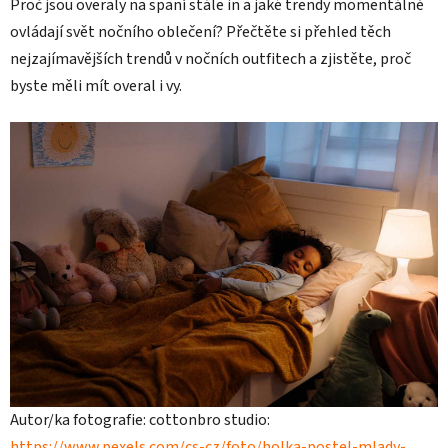
Proč jsou overaly na spaní stále in a jaké trendy momentálně
ovládají svět nočního oblečení? Přečtěte si přehled těch
nejzajímavějších trendů v nočních outfitech a zjistěte, proč
byste měli mít overal i vy.
Autor/ka fotografie: cottonbro studio:
https://www.pexels.com/cs-cz/foto/holka-postel-mlady-