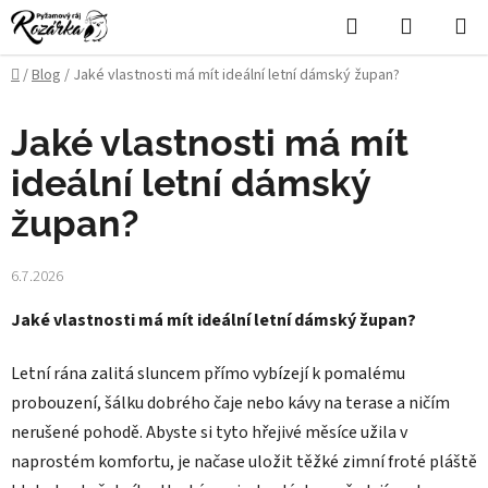
Přejít
Hledat
NÁKUPN
na
KOŠÍK
obsah
Domů
/
Blog
/
Jaké vlastnosti má mít ideální letní dámský župan?
Jaké vlastnosti má mít
ideální letní dámský
župan?
6.7.2026
Jaké vlastnosti má mít ideální letní dámský župan?
Letní rána zalitá sluncem přímo vybízejí k pomalému
probouzení, šálku dobrého čaje nebo kávy na terase a ničím
nerušené pohodě. Abyste si tyto hřejivé měsíce užila v
naprostém komfortu, je načase uložit těžké zimní froté pláště