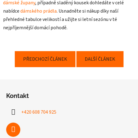
dámské župany
, případně sladěný kousek dohledáte v celé
nabídce
dámského prádla
. Usnadněte si nákup díky naší
přehledné tabulce velikostí a užijte si letní sezónu v té
nejpříjemnější domácí pohodě.
PŘEDCHOZÍ ČLÁNEK
DALŠÍ ČLÁNEK
Z
á
Kontakt
p
a
+420 608 704 925
t
í