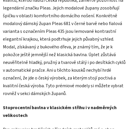
kvalitu, kterou nabízí Česká republika, zaměřte pozornost na
legendární značku Pleas. Jejich modalové župany zosobňují
špičku v oblasti komfortního domácího nošení. Konkrétně
modalový dámský župan Pleas 681 v černé barvě nebo fialová
varianta s označením Pleas 435 jsou lemované kontrastní
elegantní krajkou, která podtrhuje jejich půvabný vzhled.
Modal, získávaný z bukového dřeva, je známý tím, že je k
pokožce ještě jemnější než klasická bavlna. Úplet zůstává
neuvěřitelně hladký, pružný a tvarově stálý i po desítkách cyklů
v automatické pračce. Ani u těchto kousků nechybí hrdé
označení, že jde o český výrobek, za kterým stojí poctivá a
kvalitní česká výroba. Tyto prémiové modely si můžete vybrat
rovněž v sekci dámských županů.
Stoprocentní bavlna v klasickém střihu i v nadměrných
velikostech