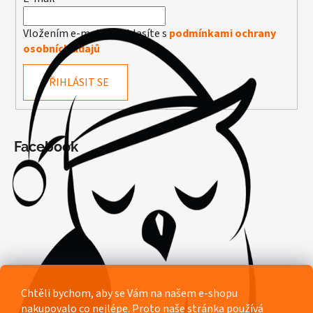
Vložením e-mailu souhlasíte s
podmínkami ochrany
osobních údajů
PŘIHLÁSIT SE
Facebook
Chtěli bychom, aby se Vám na našem e-shopu
nakupovalo co nejlépe. Proto naše stránka používá