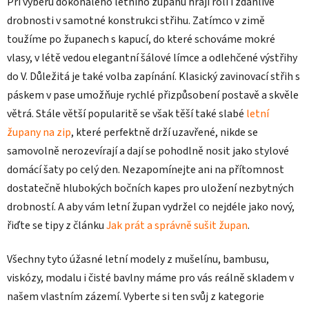
Při výběru dokonalého letního županu hrají roli i zdánlivé
drobnosti v samotné konstrukci střihu. Zatímco v zimě
toužíme po županech s kapucí, do které schováme mokré
vlasy, v létě vedou elegantní šálové límce a odlehčené výstřihy
do V. Důležitá je také volba zapínání. Klasický zavinovací střih s
páskem v pase umožňuje rychlé přizpůsobení postavě a skvěle
větrá. Stále větší popularitě se však těší také slabé
letní
župany na zip
, které perfektně drží uzavřené, nikde se
samovolně nerozevírají a dají se pohodlně nosit jako stylové
domácí šaty po celý den. Nezapomínejte ani na přítomnost
dostatečně hlubokých bočních kapes pro uložení nezbytných
drobností. A aby vám letní župan vydržel co nejdéle jako nový,
řiďte se tipy z článku
Jak prát a správně sušit župan
.
Všechny tyto úžasné letní modely z mušelínu, bambusu,
viskózy, modalu i čisté bavlny máme pro vás reálně skladem v
našem vlastním zázemí. Vyberte si ten svůj z kategorie