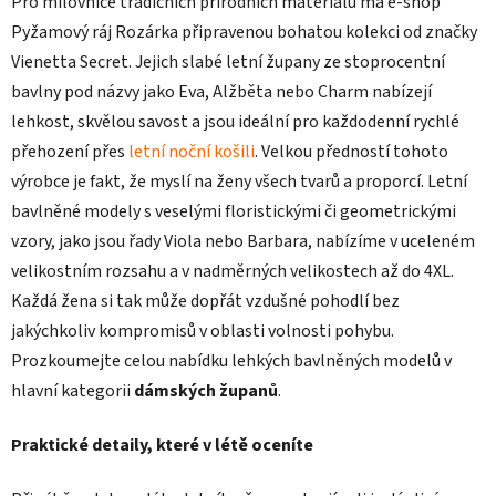
Pro milovnice tradičních přírodních materiálů má e-shop
Pyžamový ráj Rozárka připravenou bohatou kolekci od značky
Vienetta Secret. Jejich slabé letní župany ze stoprocentní
bavlny pod názvy jako Eva, Alžběta nebo Charm nabízejí
lehkost, skvělou savost a jsou ideální pro každodenní rychlé
přehození přes
letní noční košili
. Velkou předností tohoto
výrobce je fakt, že myslí na ženy všech tvarů a proporcí. Letní
bavlněné modely s veselými floristickými či geometrickými
vzory, jako jsou řady Viola nebo Barbara, nabízíme v uceleném
velikostním rozsahu a v nadměrných velikostech až do 4XL.
Každá žena si tak může dopřát vzdušné pohodlí bez
jakýchkoliv kompromisů v oblasti volnosti pohybu.
Prozkoumejte celou nabídku lehkých bavlněných modelů v
hlavní kategorii
dámských županů
.
Praktické detaily, které v létě oceníte