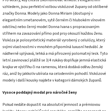
vzhledem, jsou perfektní volbou viskózové župany od oblíbené
značky Donna. Modely jako Donna Miriam (dostupný v
elegantním smetanovém, sytě černém či hlubokém vínovém
odstínu) nebo černý model Donna Ivana s propracovaným
střihem na zavazování přímo pod prsy okouzlí každou ženu.
Viskóza je polosyntetický materiál vyrobený z celulózy, který
svými vlastnostmi v mnohém připomíná luxusní hedvábí. Je
nádherně splývavá, lehká a má přirozený polomatný lesk. Tyto
letní zavinovací pláště se 3/4 rukávy doplňuje jemná elastická
krajka ve výstřihu či na ramenou, která dodává oděvu ženský
ráz, aniž by jakkoliv ubírala na celodenním pohodlí. Viskózové
modely i další kousky najdete v kategorii dámských županů.
Vysoce poddajný modal pro náročné ženy
Pokud nedáte dopustit na absolutní jemnost a prémiovou