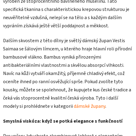
vyroben ze stoprocentního bavlněného mušelínu. Tato
specifická tkanina s charakteristickou krepovou strukturou je
neuvěřitelně vzdušná, nelepí se na tělo a s každým dalším
vypráním získává ještě větší poddajnost a měkkost.
Dalším skvostem z této dílny je světlý dámský župan Vestis
Saimaa se šálovým límcem, u kterého hraje hlavní roli přírodní
bambusové vlákno. Bambus vyniká přirozenými
antibakteriálními vlastnostmi a skvělou absorpcí vlhkosti.
Navíc na kůži vytváří okamžitý, příjemně chladivý efekt, což
oceníte ihned po ranní osvěžující sprše. Pokud zvolíte tyto
kousky, můžete se spolehnout, že kupujete kus české tradice a
čeká vás stoprocentně kvalitní česká výroba. Tyto i další
modely si prohlédnete v kategorii
dámské župany
.
Smyslná viskóza: když se potká elegance s funkčností
Pro večery, kdy chcete zkombinovat lehkost s elegantním