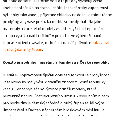
hluboko do šatníku. Horké noci a teplé dny vyžadují zcela
jiného společníka na doma. Ideální letní dámský župan musí
být lehký jako vánek, příjemně chladivý na dotek a mimořádně
prodyšný, aby vaše pokožka mohla volně dýchat. Na jaké
materiály a konkrétní modely vsadit, když rtuť teploměru
stoupá vysoko nad třicítku? A pokud se ve výběru županů
teprve z orientováváte, mrkněte i na náš průvodce
Jak vybrat
správný dámský župan
.
Kouzlo přírodního mušelínu a bambusu z České republiky
Hledáte-li opravdovou špičku v oblasti lehkosti a prodyšnosti,
vaše kroky by měly vést k tradiční značce z České republiky
Vestis. Tento vyhlášený výrobce přináší modely, které
perfektně naplňují definici letního luxusu. Absolutním hitem
pro horké dny je dámský středně dlouhý župan se šálovým
límcem Vestis Dacca v nádherném broskvovém odstínu. Je