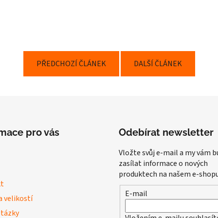
PŘEDCHOZÍ ČLÁNEK
DALŠÍ ČLÁNEK
rmace pro vás
Odebírat newsletter
Vložte svůj e-mail a my vám 
zasílat informace o nových
produktech na našem e-shopu
t
E-mail
 velikostí
otázky
Vložením e-mailu souhlasít