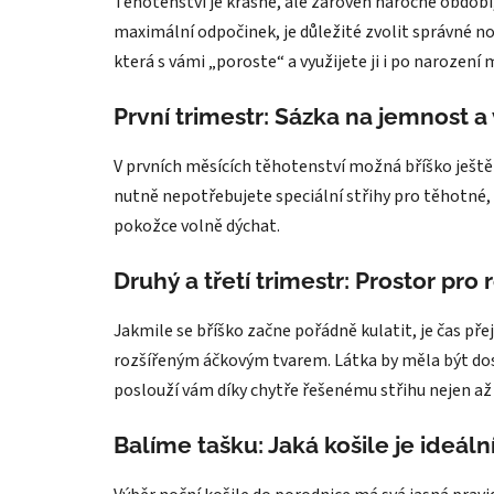
Těhotenství je krásné, ale zároveň náročné období,
maximální odpočinek, je důležité zvolit správné no
která s vámi „poroste“ a využijete ji i po narození
První trimestr: Sázka na jemnost a
V prvních měsících těhotenství možná bříško ještě to
nutně nepotřebujete speciální střihy pro těhotné,
pokožce volně dýchat.
Druhý a třetí trimestr: Prostor pro 
Jakmile se bříško začne pořádně kulatit, je čas pře
rozšířeným áčkovým tvarem. Látka by měla být dos
poslouží vám díky chytře řešenému střihu nejen až
Balíme tašku: Jaká košile je ideál