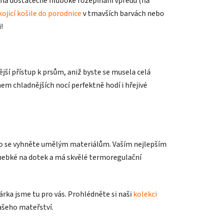
á má dostatečně hluboké rozepínání vpředu (na
kojicí košile do porodnice
v tmavších barvách nebo
!
ší přístup k prsům, aniž byste se musela celá
em chladnějších nocí perfektně hodí i hřejivé
roto se vyhněte umělým materiálům. Vaším nejlepším
hebké na dotek a má skvělé termoregulační
ka jsme tu pro vás. Prohlédněte si naši
kolekci
vašeho mateřství.