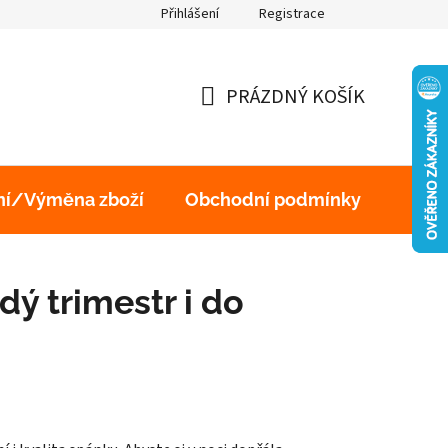
Přihlášení
Registrace
obních údajů
PRÁZDNÝ KOŠÍK
NÁKUPNÍ
KOŠÍK
ní/Výměna zboží
Obchodní podmínky
Podm
dý trimestr i do