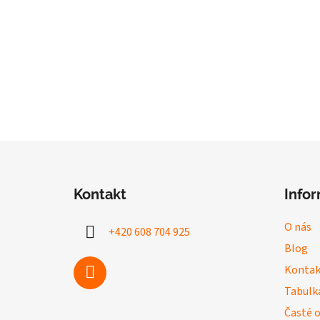
Z
á
Kontakt
Info
p
a
O nás
+420 608 704 925
t
Blog
í
Kontak
Tabulka
Časté 