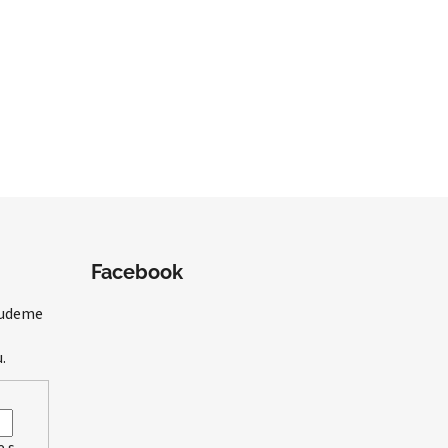
Facebook
budeme
.
e s