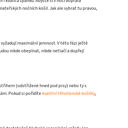
i kvalita spánku. Abyste si v noci dopřála
ateřských nočních košil. Jak ale vybrat tu pravou,
a vyžadují maximální jemnost. V této fázi ještě
budou nikde obepínat, nikde netlačí a dopřejí
m střihem (odstřižené hned pod prsy) nebo ty s
ám. Pokud si pořídíte
kvalitní těhotenské košilky
,