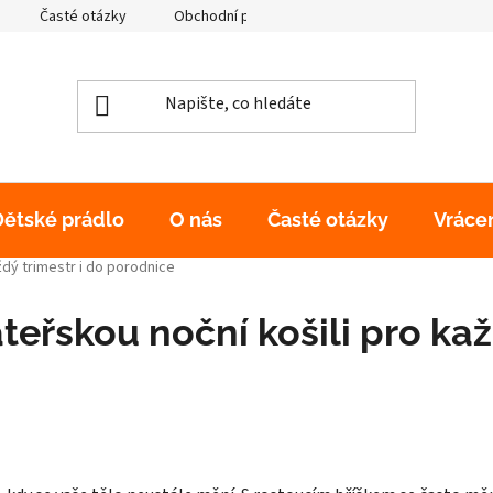
Časté otázky
Obchodní podmínky
Podmínky ochrany os
Dětské prádlo
O nás
Časté otázky
Vráce
ždý trimestr i do porodnice
teřskou noční košili pro kaž