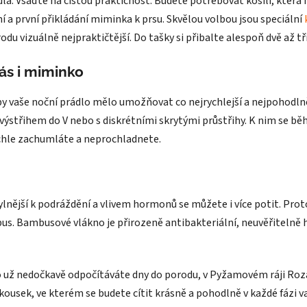
dla. Vsaďte na čistou praktičnost. Budete potřebovat košili, kter
í a první přikládání miminka k prsu. Skvělou volbou jsou speciální
u vizuálně nejpraktičtější. Do tašky si přibalte alespoň dvě až tři
vás i miminko
y vaše noční prádlo mělo umožňovat co nejrychlejší a nejpohodlněj
 výstřihem do V nebo s diskrétními skrytými průstřihy. K nim se běh
rychle zachumláte a neprochladnete.
ylnější k podráždění a vlivem hormonů se můžete i více potit. P
s. Bambusové vlákno je přirozeně antibakteriální, neuvěřitelně 
 už nedočkavě odpočítáváte dny do porodu, v Pyžamovém ráji Rozár
 kousek, ve kterém se budete cítit krásně a pohodlně v každé fázi 