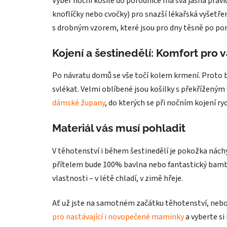
Výběr noční košile do porodnice má svá jasná pravi
knoflíčky nebo cvočky) pro snazší lékařská vyšetřen
s drobným vzorem, které jsou pro dny těsně po porod
Kojení a šestinedělí: Komfort pro 
Po návratu domů se vše točí kolem krmení. Proto b
svlékat. Velmi oblíbené jsou košilky s překříženým
dámské župany
, do kterých se při nočním kojení 
Materiál vás musí pohladit
V těhotenství i během šestinedělí je pokožka nách
přítelem bude 100% bavlna nebo fantastický bambu
vlastnosti – v létě chladí, v zimě hřeje.
Ať už jste na samotném začátku těhotenství, nebo
pro nastávající i novopečené maminky
a vyberte si