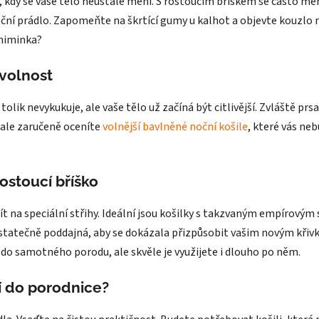
 kdy se vaše tělo neustále mění. S rostoucím bříškem se často mění 
ční prádlo. Zapomeňte na škrtící gumy u kalhot a objevte kouzlo m
 miminka?
 volnost
lik nevykukuje, ale vaše tělo už začíná být citlivější. Zvláště prs
 ale zaručeně oceníte
volnější bavlněné noční košile
, které vás ne
rostoucí bříško
jít na speciální střihy. Ideální jsou košilky s takzvaným empírový
tatečně poddajná, aby se dokázala přizpůsobit vašim novým křivk
 do samotného porodu, ale skvěle je využijete i dlouho po něm.
ní do porodnice?