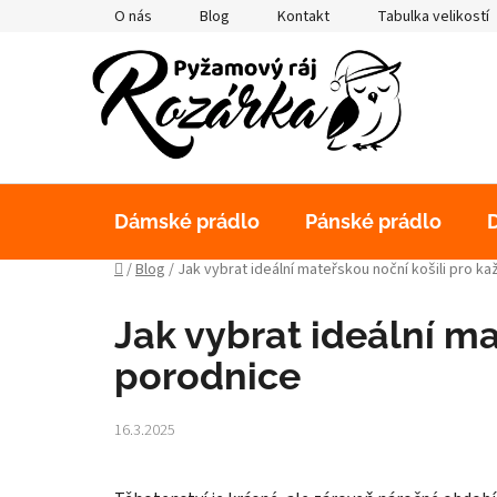
Přejít
O nás
Blog
Kontakt
Tabulka velikostí
na
obsah
Dámské prádlo
Pánské prádlo
Domů
/
Blog
/
Jak vybrat ideální mateřskou noční košili pro ka
Jak vybrat ideální ma
porodnice
16.3.2025